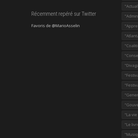
"Actual
Récemment repéré sur Twitter
"Admini
Favoris de @MarioAsselin
"Appre
"Atlant
"Coalit
"Consei
"Divag
"Festiv
"Festiv
"Gener
"Gouve
"La vie
"Le liv
"Musiq