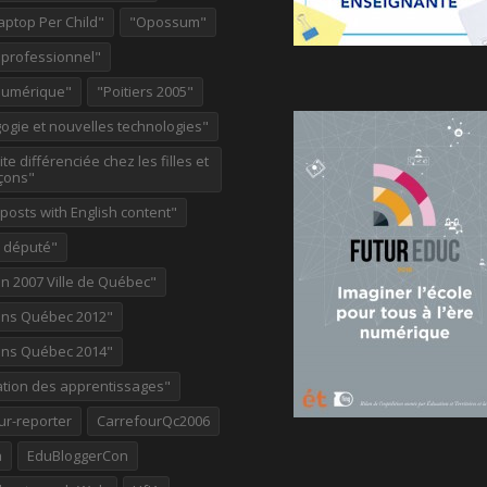
aptop Per Child"
"Opossum"
 professionnel"
Numérique"
"Poitiers 2005"
ogie et nouvelles technologies"
te différenciée chez les filles et
çons"
osts with English content"
e député"
on 2007 Ville de Québec"
ions Québec 2012"
ions Québec 2014"
ation des apprentissages"
ur-reporter
CarrefourQc2006
a
EduBloggerCon