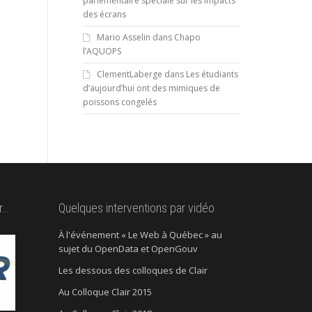
parlementaire spéciale sur les impacts
des écrans
Mario Asselin
dans
Chapo
l’AQUOPS
ClementLaberge
dans
Les étudiants
d’aujourd’hui ont des mimiques de
poissons congelés
r…
Quelques interventions par vidéo
À l'événement « Le Web à Québec » au
sujet du OpenData et OpenGouv
Les dessous des colloques de Clair
Au Colloque Clair 2015