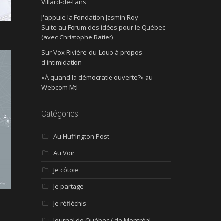
Villard-de-Lans
J'appuie la Fondation Jasmin Roy
Suite au Forum des idées pour le Québec
(avec Christophe Batier)
Sur Vox Rivière-du-Loup à propos
d'intimidation
«À quand la démocratie ouverte?» au
Webcom Mtl
Catégories
Au Huffington Post
Au Voir
Je côtoie
Je partage
Je réfléchis
Journal de Québec / de Montréal