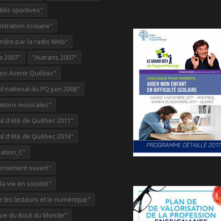
ités sportives"
stration scolaire"
ndre par la radio Web"
a 2007"
"Autrans 2007"
ion Avenir Québec"
l national du PQ juin 2006"
ations musicales"
al d'été de Québec 2011"
al d'été de Québec 2014"
ation_C"
rnement ouvert"
 la vie en société"
re les lecteurs et le numérique"
ue du Bout du Monde"