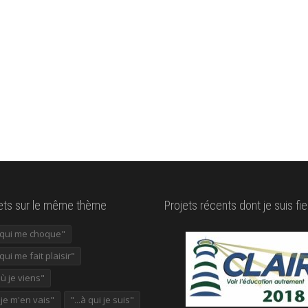
lets sur le même thème
Projets récents dont je suis fie
e qui me choque"
 qui me fait plaisir"
où je viens"
ù je m'en vais"
"...à qui je suis"