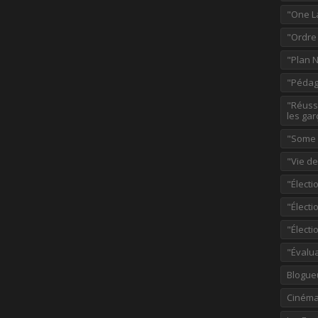
"One L
"Ordre
"Plan 
"Pédag
"Réussi
les gar
"Some p
"Vie d
"Électi
"Élect
"Élect
"Évalu
Blogue
Ciném