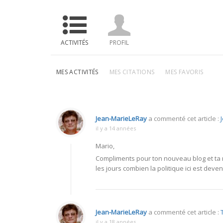
ACTIVITÉS
PROFIL
MES ACTIVITÉS
MES CITATIONS
MES FAVORIS
Jean-MarieLeRay
a commenté cet article :
il y a 14 années
Mario,
Compliments pour ton nouveau blog et ta no
les jours combien la politique ici est dev
Jean-MarieLeRay
a commenté cet article :
il y a 18 années