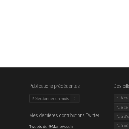
Publications précédentes
Des bil
Publications
"...à c
précédentes
"...à ce
Mes dernières contributions Twitter
"...à d'
"...à o
Tweets de @MarioAsselin