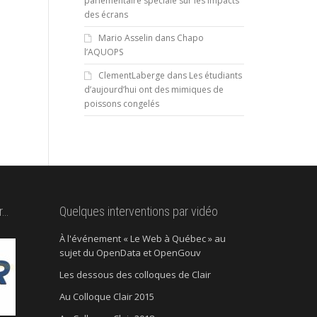
parlementaire spéciale sur les impacts
des écrans
Mario Asselin
dans
Chapo
l’AQUOPS
ClementLaberge
dans
Les étudiants
d’aujourd’hui ont des mimiques de
poissons congelés
r…
Quelques interventions par vidéo
À l'événement « Le Web à Québec » au
sujet du OpenData et OpenGouv
Les dessous des colloques de Clair
Au Colloque Clair 2015