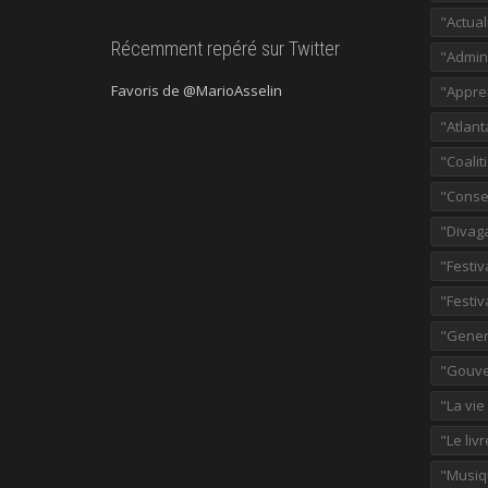
"Actual
Récemment repéré sur Twitter
"Admini
Favoris de @MarioAsselin
"Appre
"Atlant
"Coalit
"Consei
"Divag
"Festiv
"Festiv
"Gener
"Gouve
"La vie
"Le liv
"Musiq