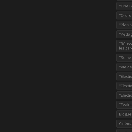
"One L
"Ordre
"Plan 
"Pédag
"Réussi
les gar
"Some p
"Vie d
"Électi
"Élect
"Élect
"Évalu
Blogue
Ciném