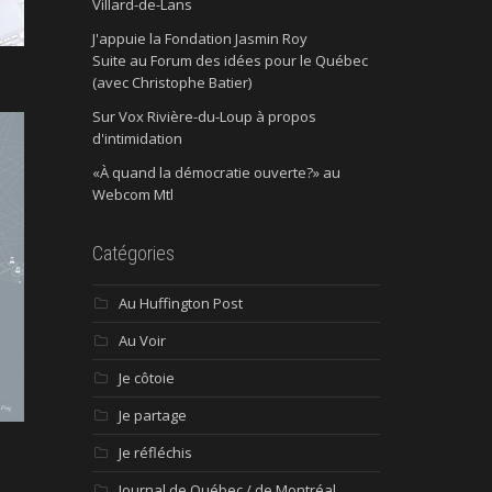
Villard-de-Lans
J'appuie la Fondation Jasmin Roy
Suite au Forum des idées pour le Québec
(avec Christophe Batier)
Sur Vox Rivière-du-Loup à propos
d'intimidation
«À quand la démocratie ouverte?» au
Webcom Mtl
Catégories
Au Huffington Post
Au Voir
Je côtoie
Je partage
Je réfléchis
Journal de Québec / de Montréal