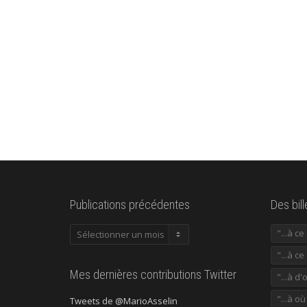
Publications précédentes
Des bil
Publications
"...à c
précédentes
"...à ce
Mes dernières contributions Twitter
"...à d'
"...à o
Tweets de @MarioAsselin