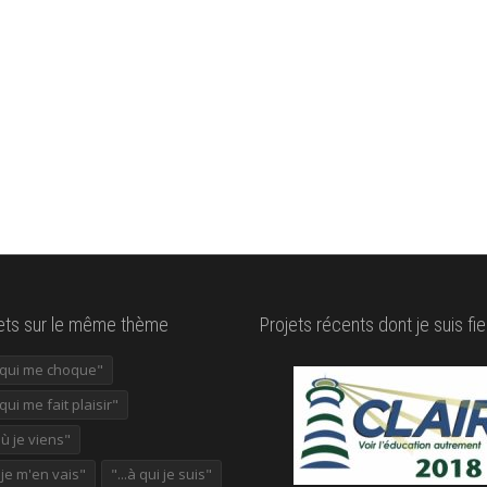
lets sur le même thème
Projets récents dont je suis fie
e qui me choque"
 qui me fait plaisir"
où je viens"
ù je m'en vais"
"...à qui je suis"