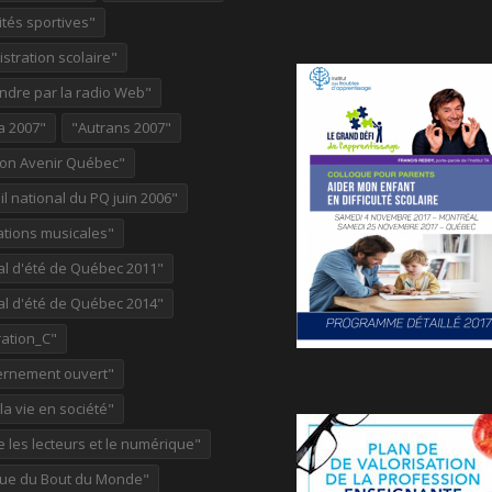
ités sportives"
stration scolaire"
ndre par la radio Web"
a 2007"
"Autrans 2007"
ion Avenir Québec"
l national du PQ juin 2006"
ations musicales"
al d'été de Québec 2011"
al d'été de Québec 2014"
ation_C"
rnement ouvert"
 la vie en société"
re les lecteurs et le numérique"
ue du Bout du Monde"