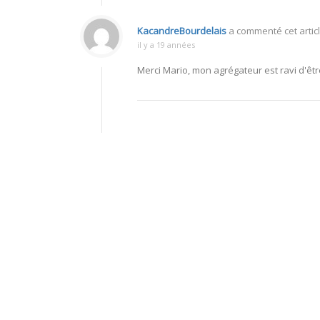
KacandreBourdelais
a commenté cet articl
il y a 19 années
Merci Mario, mon agrégateur est ravi d'êt