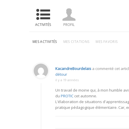
ACTIVITÉS
PROFIL
MES ACTIVITÉS
MES CITATIONS
MES FAVORIS
KacandreBourdelais
a commenté cet articl
détour
il y a 19 années
Un travail de moine qui, à mon humble avi
du
PROTIC
cet automne.
L'élaboration de situations d'apprentissa
pratique pédagogique élémentaire. Car, en 