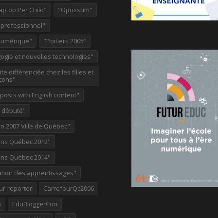
aptop Per Child"
"Opossum"
 professionnel"
Numérique"
"Poitiers 2005"
ogie et nouvelles technologies"
te différenciée chez les filles et
çons"
osts with English content"
e député"
on 2007 Ville de Québec"
ions Québec 2012"
ions Québec 2014"
ation des apprentissages"
ur-reporter
CarrefourQc2006
a
EduBloggerCon