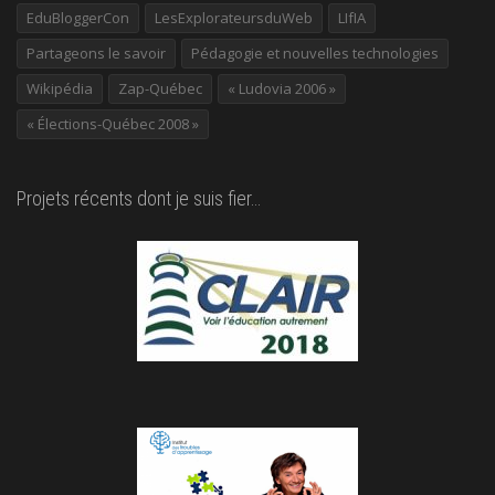
EduBloggerCon
LesExplorateursduWeb
LIfIA
Partageons le savoir
Pédagogie et nouvelles technologies
Wikipédia
Zap-Québec
« Ludovia 2006 »
« Élections-Québec 2008 »
Projets récents dont je suis fier…