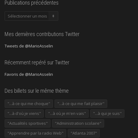
Publications précédentes
Publications
précédentes
Mes dernières contributions Twitter
Tweets de @MarioAsselin
Récemment repéré sur Twitter
Favoris de @MarioAsselin
Des billets sur le même thème
"...à ce qui me choque"
"...à ce qui me fait plaisir"
"...à d'où je viens"
"...à où je m'en vais"
"...à qui je suis"
"Actualités sportives"
"Administration scolaire"
"Apprendre par la radio Web"
"Atlanta 2007"