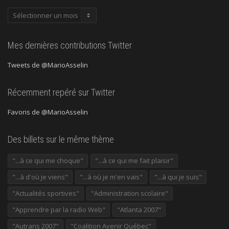
Publications
précédentes
Mes dernières contributions Twitter
Tweets de @MarioAsselin
Récemment repéré sur Twitter
Favoris de @MarioAsselin
Des billets sur le même thème
"...à ce qui me choque"
"...à ce qui me fait plaisir"
"...à d'où je viens"
"...à où je m'en vais"
"...à qui je suis"
"Actualités sportives"
"Administration scolaire"
"Apprendre par la radio Web"
"Atlanta 2007"
"Autrans 2007"
"Coalition Avenir Québec"