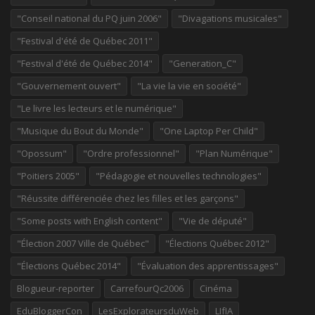
"Conseil national du PQ juin 2006"
"Divagations musicales"
"Festival d'été de Québec 2011"
"Festival d'été de Québec 2014"
"Generation_C"
"Gouvernement ouvert"
"La vie la vie en société"
"Le livre les lecteurs et le numérique"
"Musique du Bout du Monde"
"One Laptop Per Child"
"Opossum"
"Ordre professionnel"
"Plan Numérique"
"Poitiers 2005"
"Pédagogie et nouvelles technologies"
"Réussite différenciée chez les filles et les garçons"
"Some posts with English content"
"Vie de député"
"Élection 2007 Ville de Québec"
"Élections Québec 2012"
"Élections Québec 2014"
"Évaluation des apprentissages"
Blogueur-reporter
CarrefourQc2006
Cinéma
EduBloggerCon
LesExplorateursduWeb
LIfIA