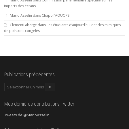
Mario Asselin
dans
Commission parlementaire spéciale sur les
impacts des écrans
Mario Asselin
dans
Chapo l’AQUOPS
ClementLaberge
dans
Les étudiants d’aujourd’hui ont des mimiques
de poissons congelés
Publications précédentes
Publications
précédentes
Mes dernières contributions Twitter
Tweets de @MarioAsselin