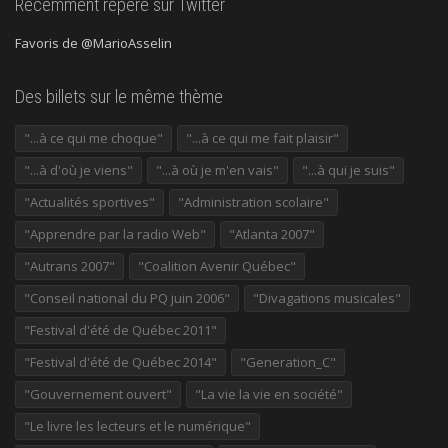
Récemment repéré sur Twitter
Favoris de @MarioAsselin
Des billets sur le même thème
"...à ce qui me choque"
"...à ce qui me fait plaisir"
"...à d'où je viens"
"...à où je m'en vais"
"...à qui je suis"
"Actualités sportives"
"Administration scolaire"
"Apprendre par la radio Web"
"Atlanta 2007"
"Autrans 2007"
"Coalition Avenir Québec"
"Conseil national du PQ juin 2006"
"Divagations musicales"
"Festival d'été de Québec 2011"
"Festival d'été de Québec 2014"
"Generation_C"
"Gouvernement ouvert"
"La vie la vie en société"
"Le livre les lecteurs et le numérique"