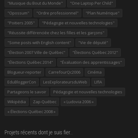
"Musique du Bout du Monde"
"One Laptop Per Child"
"Opossum"
"Ordre professionnel"
"Plan Numérique"
"Poitiers 2005"
"Pédagogie et nouvelles technologies"
"Réussite différenciée chez les filles et les garçons"
"Some posts with English content"
"Vie de député"
"Élection 2007 Ville de Québec"
"Élections Québec 2012"
"Élections Québec 2014"
"Évaluation des apprentissages"
Blogueur-reporter
CarrefourQc2006
Cinéma
EduBloggerCon
LesExplorateursduWeb
LIfIA
Partageons le savoir
Pédagogie et nouvelles technologies
Wikipédia
Zap-Québec
« Ludovia 2006 »
« Élections-Québec 2008 »
Projets récents dont je suis fier…