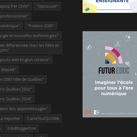
aptop Per Child"
"Opossum"
 professionnel"
Numérique"
"Poitiers 2005"
ogie et nouvelles technologies"
te différenciée chez les filles et
çons"
osts with English content"
e député"
on 2007 Ville de Québec"
ions Québec 2012"
ions Québec 2014"
ation des apprentissages"
ur-reporter
CarrefourQc2006
a
EduBloggerCon