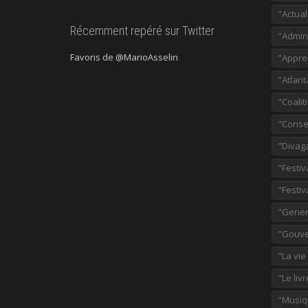
"Actual
Récemment repéré sur Twitter
"Admini
Favoris de @MarioAsselin
"Appre
"Atlant
"Coalit
"Consei
"Divag
"Festiv
"Festiv
"Gener
"Gouve
"La vie
"Le liv
"Musiq