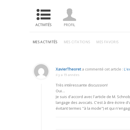
ACTIVITÉS
PROFIL
MES ACTIVITÉS
MES CITATIONS
MES FAVORIS
XavierTheoret
a commenté cet article :
L'e
il y a 19 années
Très intéressante discussion!
Oui…
Je suis d'accord avec l'article de M. Schn
langage des avocats. C'est à dire écrire d'
évitant termes "à la mode") et qui n'enga