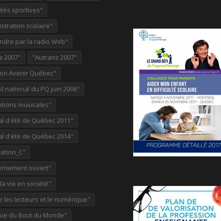
ités sportives"
stration scolaire"
ndre par la radio Web"
a 2007"
"Autrans 2007"
ion Avenir Québec"
l national du PQ juin 2006"
ations musicales"
al d'été de Québec 2011"
al d'été de Québec 2014"
ation_C"
rnement ouvert"
 la vie en société"
re les lecteurs et le numérique"
ue du Bout du Monde"