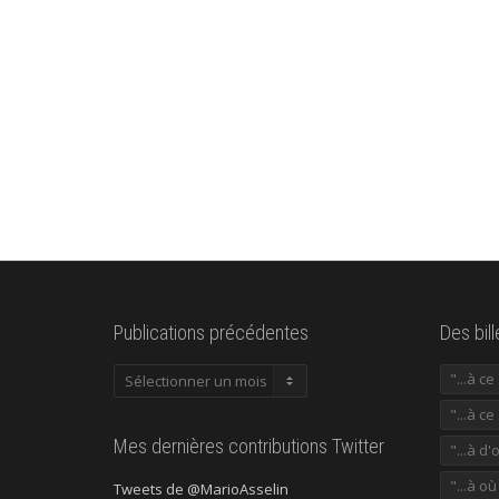
Publications précédentes
Des bil
Publications
"...à c
précédentes
"...à ce
Mes dernières contributions Twitter
"...à d'
"...à o
Tweets de @MarioAsselin