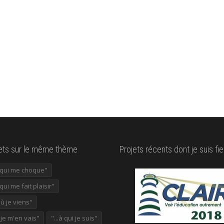
lets sur le même thème
Projets récents dont je suis fie
e qui me choque"
 qui me fait plaisir"
où je viens"
ù je m'en vais"
"...à qui je suis"