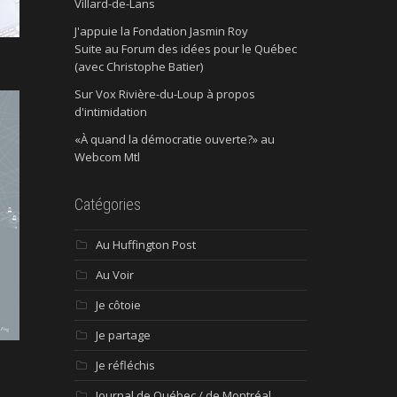
Villard-de-Lans
J'appuie la Fondation Jasmin Roy
Suite au Forum des idées pour le Québec
(avec Christophe Batier)
Sur Vox Rivière-du-Loup à propos
d'intimidation
«À quand la démocratie ouverte?» au
Webcom Mtl
Catégories
Au Huffington Post
Au Voir
Je côtoie
Je partage
Je réfléchis
Journal de Québec / de Montréal