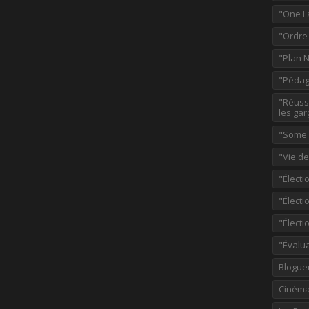
"One L
"Ordre
"Plan 
"Pédag
"Réussi
les gar
"Some p
"Vie d
"Électi
"Élect
"Élect
"Évalu
Blogue
Ciném