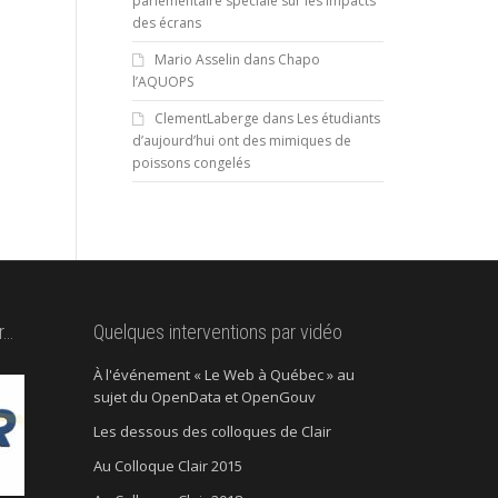
parlementaire spéciale sur les impacts
des écrans
Mario Asselin
dans
Chapo
l’AQUOPS
ClementLaberge
dans
Les étudiants
d’aujourd’hui ont des mimiques de
poissons congelés
r…
Quelques interventions par vidéo
À l'événement « Le Web à Québec » au
sujet du OpenData et OpenGouv
Les dessous des colloques de Clair
Au Colloque Clair 2015