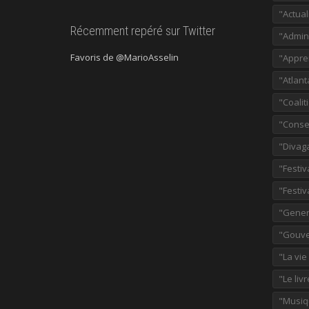
"Actual
Récemment repéré sur Twitter
"Admini
Favoris de @MarioAsselin
"Appre
"Atlant
"Coalit
"Consei
"Divag
"Festiv
"Festiv
"Gener
"Gouve
"La vie
"Le liv
"Musiq