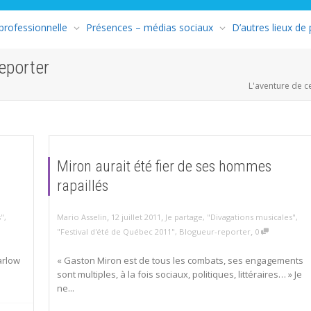
 professionnelle
Présences – médias sociaux
D’autres lieux de
reporter
L'aventure de c
e
Miron aurait été fier de ses hommes
rapaillés
,
,
s"
,
Mario Asselin
12 juillet 2011
Je partage
,
"Divagations musicales"
,
,
"Festival d'été de Québec 2011"
,
Blogueur-reporter
0
arlow
« Gaston Miron est de tous les combats, ses engagements
sont multiples, à la fois sociaux, politiques, littéraires… » Je
ne...