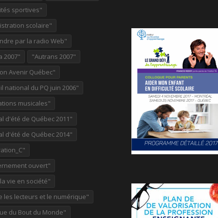
ités sportives"
stration scolaire"
ndre par la radio Web"
a 2007"
"Autrans 2007"
ion Avenir Québec"
l national du PQ juin 2006"
ations musicales"
al d'été de Québec 2011"
al d'été de Québec 2014"
ation_C"
rnement ouvert"
 la vie en société"
re les lecteurs et le numérique"
ue du Bout du Monde"