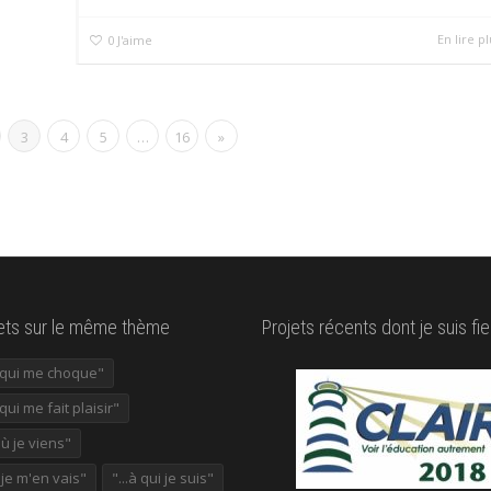
En lire pl
0
J'aime
3
4
5
…
16
»
lets sur le même thème
Projets récents dont je suis fie
e qui me choque"
 qui me fait plaisir"
où je viens"
ù je m'en vais"
"...à qui je suis"