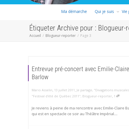
Ma démarche
Qui je suis
Vie
Étiqueter Archive pour : Blogueur-
Accueil
Blogueur-reporter
Page 3
Entrevue pré-concert avec Emilie-Clair
Barlow
,
,
Mario Asselin
13 juillet 2011
Je partage
,
"Divagations musicale
,
"Festival d'été de Québec 2011"
,
Blogueur-reporter
1
Je reviens à peine de ma rencontre avec Emilie-Claire B
qui est en spectacle ce soir au Théâtre Impérial....