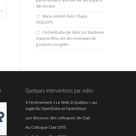
parlementaire spéciale sur les impacts
des écrans
us
Mario Asselin
dans
Chapo
l’AQUOPS
ClementLaberge
dans
Les étudiants
d’aujourd’hui ont des mimiques de
poissons congelés
r…
Quelques interventions par vidéo
À l'événement « Le Web à Québec » au
sujet du OpenData et OpenGouv
Les dessous des colloques de Clair
Au Colloque Clair 2015