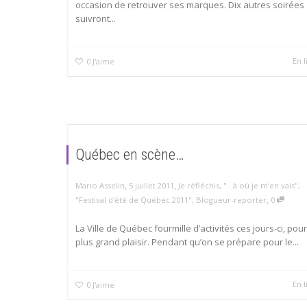
occasion de retrouver ses marques. Dix autres soirées
suivront...
En l
0
J'aime
Québec en scène…
,
,
Mario Asselin
5 juillet 2011
Je réfléchis
,
"...à où je m'en vais"
,
,
"Festival d'été de Québec 2011"
,
Blogueur-reporter
0
La Ville de Québec fourmille d’activités ces jours-ci, pou
plus grand plaisir. Pendant qu’on se prépare pour le...
En l
0
J'aime