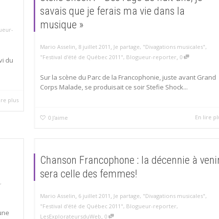
savais que je ferais ma vie dans la
musique »
ueur-
,
,
Mario Asselin
8 juillet 2011
Je partage
,
"Divagations musicales"
,
,
"Festival d'été de Québec 2011"
,
Blogueur-reporter
0
vi du
Sur la scène du Parc de la Francophonie, juste avant Grand
Corps Malade, se produisait ce soir Stefie Shock...
ire plus
En lire pl
0
J'aime
Chanson Francophone : la décennie à veni
sera celle des femmes!
,
,
,
Mario Asselin
6 juillet 2011
Je partage
,
"Divagations musicales"
,
"Festival d'été de Québec 2011"
,
Blogueur-reporter
,
 une
,
LesExplorateursduWeb
0