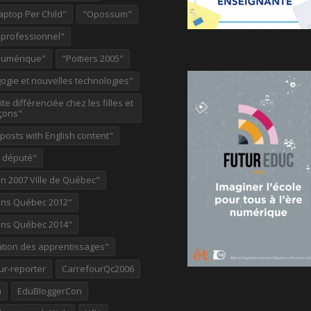
aptop Per Child"
"Opossum"
 professionnel"
Numérique"
"Poitiers 2005"
ogie et nouvelles technologies"
te différenciée chez les filles et
çons"
osts with English content"
e député"
on 2007 Ville de Québec"
ions Québec 2012"
ions Québec 2014"
ation des apprentissages"
ur-reporter
CarrefourQc2006
a
EduBloggerCon