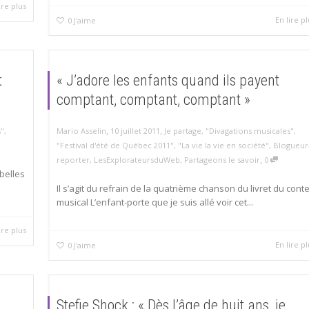
ire plus
En lire pl
0
J'aime
t
« J’adore les enfants quand ils payent
comptant, comptant, comptant »
,
,
s"
,
Mario Asselin
10 juillet 2011
Je partage
,
"Divagations musicales"
,
"Festival d'été de Québec 2011"
,
"La vie la vie en société"
,
Blogueur
,
reporter
,
LesExplorateursduWeb
,
Partageons le savoir
0
belles
Il s’agit du refrain de la quatrième chanson du livret du conte
musical L’enfant-porte que je suis allé voir cet...
ire plus
En lire pl
0
J'aime
Stefie Shock : « Dès l’âge de huit ans, je