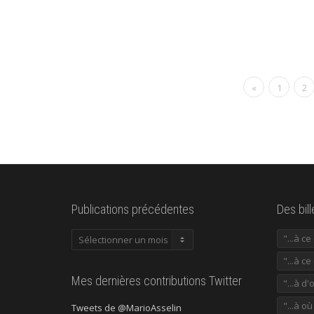
«
1
2
Publications précédentes
Des bil
Publications
"...à c
précédentes
"...à ce
Mes dernières contributions Twitter
"...à d'
"...à o
Tweets de @MarioAsselin