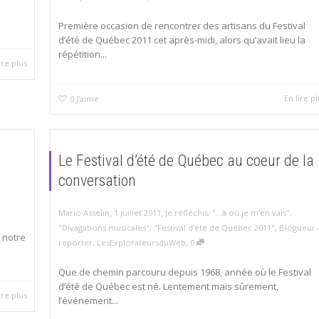
Première occasion de rencontrer des artisans du Festival
d’été de Québec 2011 cet après-midi, alors qu’avait lieu la
répétition...
ire plus
En lire pl
0
J'aime
Le Festival d’été de Québec au coeur de la
conversation
,
,
Mario Asselin
1 juillet 2011
Je réfléchis
,
"...à où je m'en vais"
,
"Divagations musicales"
,
"Festival d'été de Québec 2011"
,
Blogueur-
r notre
,
reporter
,
LesExplorateursduWeb
0
Que de chemin parcouru depuis 1968, année où le Festival
d’été de Québec est né. Lentement mais sûrement,
ire plus
l’événement...