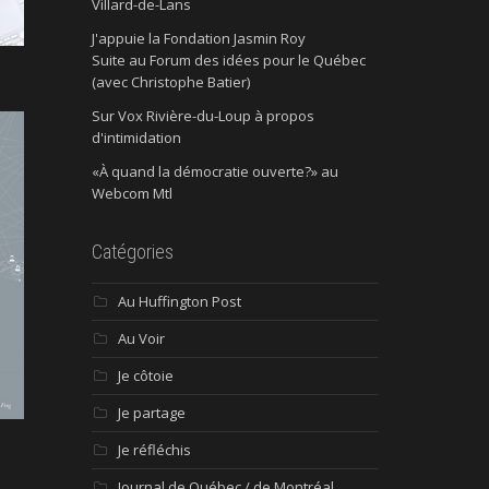
Villard-de-Lans
J'appuie la Fondation Jasmin Roy
Suite au Forum des idées pour le Québec
(avec Christophe Batier)
Sur Vox Rivière-du-Loup à propos
d'intimidation
«À quand la démocratie ouverte?» au
Webcom Mtl
Catégories
Au Huffington Post
Au Voir
Je côtoie
Je partage
Je réfléchis
Journal de Québec / de Montréal