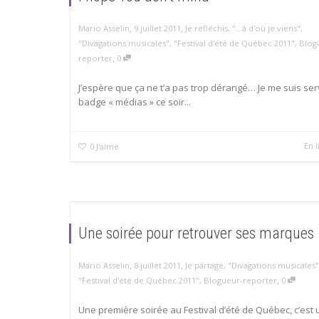
,
,
Mario Asselin
9 juillet 2011
Je réfléchis
,
"...à d'où je viens"
,
"Divagations musicales"
,
"Festival d'été de Québec 2011"
,
Blog
,
reporter
0
J’espère que ça ne t’a pas trop dérangé… Je me suis ser
badge « médias » ce soir...
En l
0
J'aime
Une soirée pour retrouver ses marques
,
,
Mario Asselin
8 juillet 2011
Je partage
,
"Divagations musicales"
,
"Festival d'été de Québec 2011"
,
Blogueur-reporter
0
Une première soirée au Festival d’été de Québec, c’est