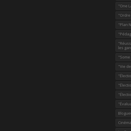
"One L
"Ordre
"Plan 
"Pédag
"Réussi
les gar
"Some p
"Vie d
"Électi
"Élect
"Élect
"Évalu
Blogue
Ciném