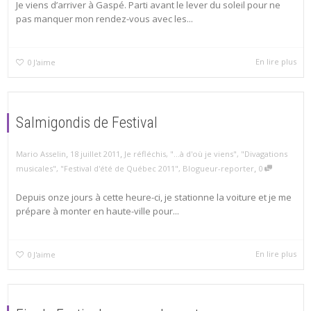
Je viens d’arriver à Gaspé. Parti avant le lever du soleil pour ne
pas manquer mon rendez-vous avec les...
En lire plus
0
J'aime
Salmigondis de Festival
,
,
Mario Asselin
18 juillet 2011
Je réfléchis
,
"...à d'où je viens"
,
"Divagations
,
musicales"
,
"Festival d'été de Québec 2011"
,
Blogueur-reporter
0
Depuis onze jours à cette heure-ci, je stationne la voiture et je me
prépare à monter en haute-ville pour...
En lire plus
0
J'aime