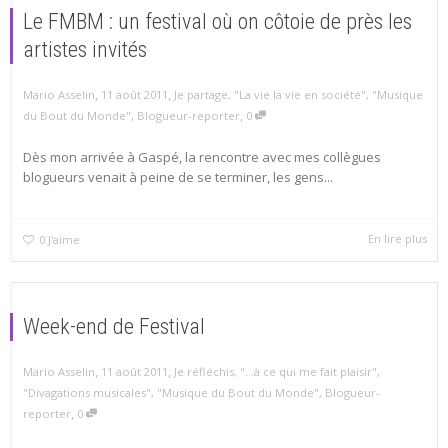
Le FMBM : un festival où on côtoie de près les
artistes invités
,
,
Mario Asselin
11 août 2011
Je partage
,
"La vie la vie en société"
,
"Musique
,
du Bout du Monde"
,
Blogueur-reporter
0
Dès mon arrivée à Gaspé, la rencontre avec mes collègues
blogueurs venait à peine de se terminer, les gens...
En lire plus
0
J'aime
Week-end de Festival
,
,
Mario Asselin
11 août 2011
Je réfléchis
,
"...à ce qui me fait plaisir"
,
"Divagations musicales"
,
"Musique du Bout du Monde"
,
Blogueur-
,
reporter
0