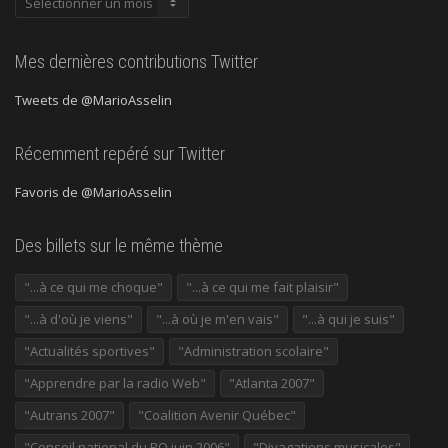
précédentes
Mes dernières contributions Twitter
Tweets de @MarioAsselin
Récemment repéré sur Twitter
Favoris de @MarioAsselin
Des billets sur le même thème
"...à ce qui me choque"
"...à ce qui me fait plaisir"
"...à d'où je viens"
"...à où je m'en vais"
"...à qui je suis"
"Actualités sportives"
"Administration scolaire"
"Apprendre par la radio Web"
"Atlanta 2007"
"Autrans 2007"
"Coalition Avenir Québec"
"Conseil national du PQ juin 2006"
"Divagations musicales"