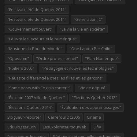
"Festival d'été de Québec 2011"
"Festival d'été de Québec 2014"
"Generation_C"
"Gouvernement ouvert"
"La vie la vie en société"
"Le livre les lecteurs et le numérique"
"Musique du Bout du Monde"
"One Laptop Per Child"
"Opossum"
"Ordre professionnel"
"Plan Numérique"
"Poitiers 2005"
"Pédagogie et nouvelles technologies"
"Réussite différenciée chez les filles et les garçons"
"Some posts with English content"
"Vie de député"
"Élection 2007 Ville de Québec"
"Élections Québec 2012"
"Élections Québec 2014"
"Évaluation des apprentissages"
Blogueur-reporter
CarrefourQc2006
Cinéma
EduBloggerCon
LesExplorateursduWeb
LIfIA
Partageons le savoir
Pédagogie et nouvelles technologies