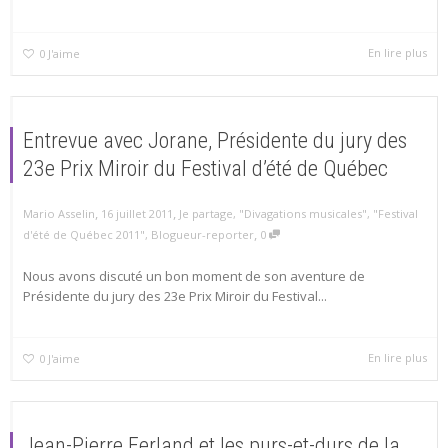
En lire plus
0
J'aime
Entrevue avec Jorane, Présidente du jury des
23e Prix Miroir du Festival d’été de Québec
,
,
Mario Asselin
16 juillet 2011
Je partage
,
"Divagations musicales"
,
"Festival
,
d'été de Québec 2011"
,
Blogueur-reporter
0
Nous avons discuté un bon moment de son aventure de
Présidente du jury des 23e Prix Miroir du Festival...
En lire plus
0
J'aime
Jean-Pierre Ferland et les purs-et-durs de la