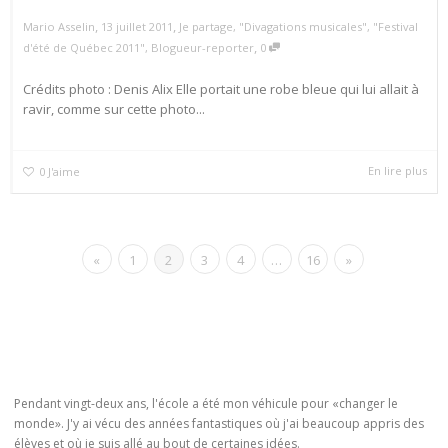
,
,
Mario Asselin
13 juillet 2011
Je partage
,
"Divagations musicales"
,
"Festival
,
d'été de Québec 2011"
,
Blogueur-reporter
0
Crédits photo : Denis Alix Elle portait une robe bleue qui lui allait à
ravir, comme sur cette photo...
En lire plus
0
J'aime
«
1
2
3
4
…
16
»
Pendant vingt-deux ans, l'école a été mon véhicule pour «changer le
monde». J'y ai vécu des années fantastiques où j'ai beaucoup appris des
élèves et où je suis allé au bout de certaines idées.