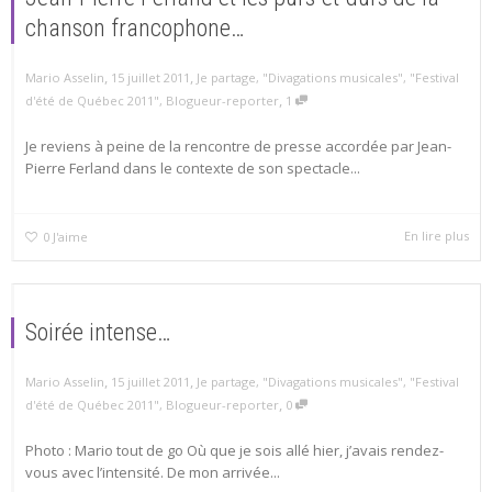
chanson francophone…
,
,
Mario Asselin
15 juillet 2011
Je partage
,
"Divagations musicales"
,
"Festival
,
d'été de Québec 2011"
,
Blogueur-reporter
1
Je reviens à peine de la rencontre de presse accordée par Jean-
Pierre Ferland dans le contexte de son spectacle...
En lire plus
0
J'aime
Soirée intense…
,
,
Mario Asselin
15 juillet 2011
Je partage
,
"Divagations musicales"
,
"Festival
,
d'été de Québec 2011"
,
Blogueur-reporter
0
Photo : Mario tout de go Où que je sois allé hier, j’avais rendez-
vous avec l’intensité. De mon arrivée...