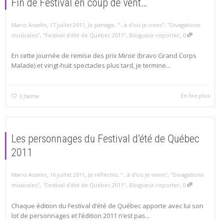
Fin de Festival en coup de vent…
,
,
Mario Asselin
17 juillet 2011
Je partage
,
"...à d'où je viens"
,
"Divagations
,
musicales"
,
"Festival d'été de Québec 2011"
,
Blogueur-reporter
0
En cette journée de remise des prix Miroir (bravo Grand Corps
Malade) et vingt-huit spectacles plus tard, je termine...
En lire plus
0
J'aime
Les personnages du Festival d’été de Québec
2011
,
,
Mario Asselin
16 juillet 2011
Je réfléchis
,
"...à d'où je viens"
,
"Divagations
,
musicales"
,
"Festival d'été de Québec 2011"
,
Blogueur-reporter
0
Chaque édition du Festival d’été de Québec apporte avec lui son
lot de personnages et l’édition 2011 n’est pas...