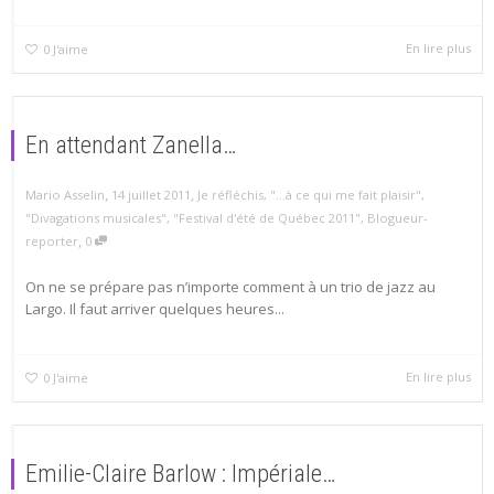
En lire plus
0
J'aime
En attendant Zanella…
,
,
Mario Asselin
14 juillet 2011
Je réfléchis
,
"...à ce qui me fait plaisir"
,
"Divagations musicales"
,
"Festival d'été de Québec 2011"
,
Blogueur-
,
reporter
0
On ne se prépare pas n’importe comment à un trio de jazz au
Largo. Il faut arriver quelques heures...
En lire plus
0
J'aime
Emilie-Claire Barlow : Impériale…