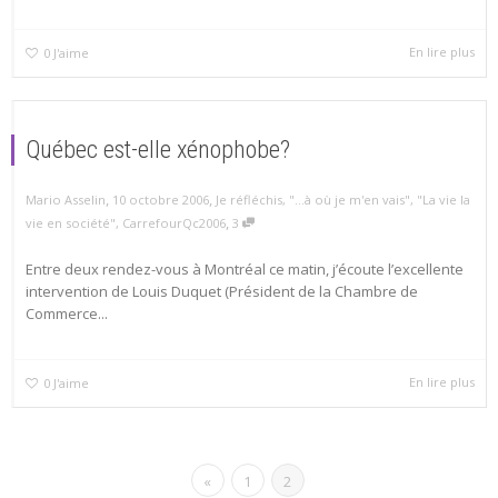
En lire plus
0
J'aime
Québec est-elle xénophobe?
,
,
Mario Asselin
10 octobre 2006
Je réfléchis
,
"...à où je m'en vais"
,
"La vie la
,
vie en société"
,
CarrefourQc2006
3
Entre deux rendez-vous à Montréal ce matin, j’écoute l’excellente
intervention de Louis Duquet (Président de la Chambre de
Commerce...
En lire plus
0
J'aime
«
1
2