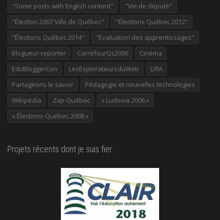
"Some posts with English content"
"Vie de député"
"Élection 2007 Ville de Québec"
"Élections Québec 2012"
"Élections Québec 2014"
"Évaluation des apprentissages"
Blogueur-reporter
CarrefourQc2006
Cinéma
EduBloggerCon
LesExplorateursduWeb
LIfIA
Partageons le savoir
Pédagogie et nouvelles technologies
Wikipédia
Zap-Québec
« Ludovia 2006 »
« Élections-Québec 2008 »
Projets récents dont je suis fier…