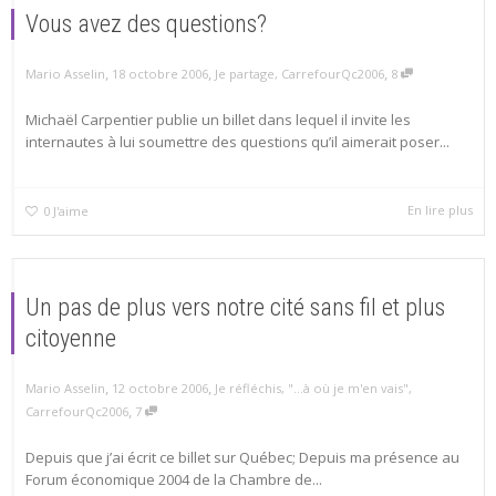
Vous avez des questions?
,
,
,
Mario Asselin
18 octobre 2006
Je partage
,
CarrefourQc2006
8
Michaël Carpentier publie un billet dans lequel il invite les
internautes à lui soumettre des questions qu’il aimerait poser...
En lire plus
0
J'aime
Un pas de plus vers notre cité sans fil et plus
citoyenne
,
,
Mario Asselin
12 octobre 2006
Je réfléchis
,
"...à où je m'en vais"
,
,
CarrefourQc2006
7
Depuis que j’ai écrit ce billet sur Québec; Depuis ma présence au
Forum économique 2004 de la Chambre de...