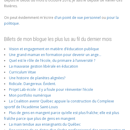
depuis le début du mois d'octobre 2018, je suis le député de Vanier-Les
Rivières.
On peut évidemment m'écrire
d'un point de vue personnel
ou
pour la
politique
.
Billets de mon blogue les plus lus au fil du dernier mois
Vision et engagement en matière d’éducation publique
Une grand-maman en formation pour devenir un ange…
Quel est le rôle de l’école, du primaire à l’université ?
La mauvaise gestion libérale en éducation
Curriculum Vitae
Une histoire de planètes alignées?
Ridicule. Dangereux. Évident.
Projet Lab-école : il y a foule pour réinventer l’école
Mon portfolio numérique
La Coalition avenir Québec appuie la construction du Complexe
sportif de l’Académie Saint-Louis
Plus de gens en mangent parce qu’elle est plus fraîche; elle est plus
fraîche parce que plus de gens en mangent
La main tendue aux enseignants du Québec