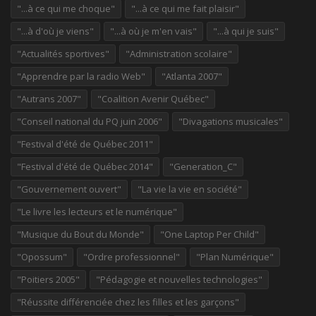
"...à ce qui me choque"
"...à ce qui me fait plaisir"
"...à d'où je viens"
"...à où je m'en vais"
"...à qui je suis"
"Actualités sportives"
"Administration scolaire"
"Apprendre par la radio Web"
"Atlanta 2007"
"Autrans 2007"
"Coalition Avenir Québec"
"Conseil national du PQ juin 2006"
"Divagations musicales"
"Festival d'été de Québec 2011"
"Festival d'été de Québec 2014"
"Generation_C"
"Gouvernement ouvert"
"La vie la vie en société"
"Le livre les lecteurs et le numérique"
"Musique du Bout du Monde"
"One Laptop Per Child"
"Opossum"
"Ordre professionnel"
"Plan Numérique"
"Poitiers 2005"
"Pédagogie et nouvelles technologies"
"Réussite différenciée chez les filles et les garçons"