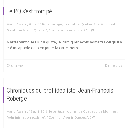
Le PQ s’est trompé
,
,
Mario Asselin
9 mai 2016
Je partage
,
Journal de Québec / de Montréal
,
,
"Coalition Avenir Québec"
,
"La vie la vie en société"
0
Maintenant que PKP a quitté, le Parti québécois admettra-t-il qu'il a
été incapable de bien jouer la carte Pierre...
En lire plus
0
J'aime
Chroniques du prof idéaliste, Jean-François
Roberge
,
,
Mario Asselin
13 avril 2016
Je partage
,
Journal de Québec / de Montréal
,
,
"Administration scolaire"
,
"Coalition Avenir Québec"
0