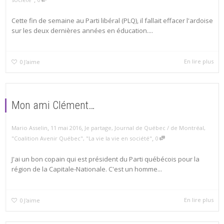
Cette fin de semaine au Parti libéral (PLQ), il fallait effacer l'ardoise
sur les deux dernières années en éducation....
En lire plus
0
J'aime
Mon ami Clément…
,
,
Mario Asselin
11 mai 2016
Je partage
,
Journal de Québec / de Montréal
,
,
"Coalition Avenir Québec"
,
"La vie la vie en société"
0
J'ai un bon copain qui est président du Parti québécois pour la
région de la Capitale-Nationale. C'est un homme...
En lire plus
0
J'aime