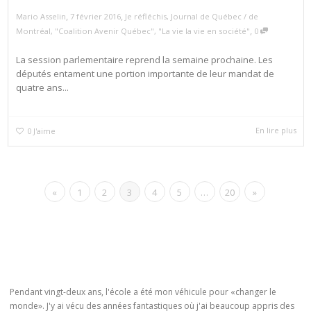
,
,
Mario Asselin
7 février 2016
Je réfléchis
,
Journal de Québec / de
,
Montréal
,
"Coalition Avenir Québec"
,
"La vie la vie en société"
0
La session parlementaire reprend la semaine prochaine. Les
députés entament une portion importante de leur mandat de
quatre ans...
En lire plus
0
J'aime
«
1
2
3
4
5
…
20
»
Pendant vingt-deux ans, l'école a été mon véhicule pour «changer le
monde». J'y ai vécu des années fantastiques où j'ai beaucoup appris des