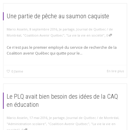
Une partie de pêche au saumon caquiste
,
,
Mario Asselin
8 septembre 2016
Je partage
,
Journal de Québec / de
,
Montréal
,
"Coalition Avenir Québec"
,
"La vie la vie en société"
0
Ce n'est pas le premier employé du service de recherche de la
Coalition avenir Québec qui quitte pour le...
En lire plus
0
J'aime
Le PLQ avait bien besoin des idées de la CAQ
en éducation
,
,
Mario Asselin
17 mai 2016
Je partage
,
Journal de Québec / de Montréal
,
"Administration scolaire"
,
"Coalition Avenir Québec"
,
"La vie la vie en
,
société"
0