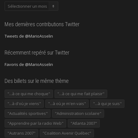
Publications
précédentes
Mes dernières contributions Twitter
Tweets de @MarioAsselin
Récemment repéré sur Twitter
Favoris de @MarioAsselin
Des billets sur le même thème
"...à ce qui me choque"
"...à ce qui me fait plaisir"
"...à d'où je viens"
"...à où je m'en vais"
"...à qui je suis"
"Actualités sportives"
"Administration scolaire"
"Apprendre par la radio Web"
"Atlanta 2007"
"Autrans 2007"
"Coalition Avenir Québec"