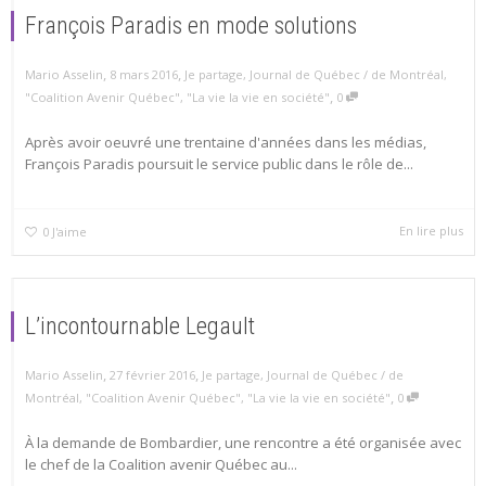
François Paradis en mode solutions
,
,
Mario Asselin
8 mars 2016
Je partage
,
Journal de Québec / de Montréal
,
,
"Coalition Avenir Québec"
,
"La vie la vie en société"
0
Après avoir oeuvré une trentaine d'années dans les médias,
François Paradis poursuit le service public dans le rôle de...
En lire plus
0
J'aime
L’incontournable Legault
,
,
Mario Asselin
27 février 2016
Je partage
,
Journal de Québec / de
,
Montréal
,
"Coalition Avenir Québec"
,
"La vie la vie en société"
0
À la demande de Bombardier, une rencontre a été organisée avec
le chef de la Coalition avenir Québec au...