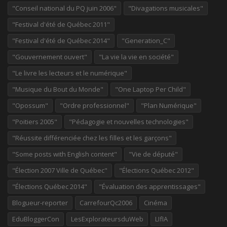
"Conseil national du PQ juin 2006"
"Divagations musicales"
"Festival d'été de Québec 2011"
"Festival d'été de Québec 2014"
"Generation_C"
"Gouvernement ouvert"
"La vie la vie en société"
"Le livre les lecteurs et le numérique"
"Musique du Bout du Monde"
"One Laptop Per Child"
"Opossum"
"Ordre professionnel"
"Plan Numérique"
"Poitiers 2005"
"Pédagogie et nouvelles technologies"
"Réussite différenciée chez les filles et les garçons"
"Some posts with English content"
"Vie de député"
"Élection 2007 Ville de Québec"
"Élections Québec 2012"
"Élections Québec 2014"
"Évaluation des apprentissages"
Blogueur-reporter
CarrefourQc2006
Cinéma
EduBloggerCon
LesExplorateursduWeb
LIfIA