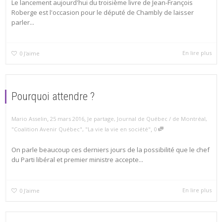
Le lancement aujourd'hui du troisième livre de Jean-François
Roberge est l'occasion pour le député de Chambly de laisser
parler...
En lire plus
0
J'aime
Pourquoi attendre ?
,
,
Mario Asselin
25 mars 2016
Je partage
,
Journal de Québec / de Montréal
,
,
"Coalition Avenir Québec"
,
"La vie la vie en société"
0
On parle beaucoup ces derniers jours de la possibilité que le chef
du Parti libéral et premier ministre accepte...
En lire plus
0
J'aime