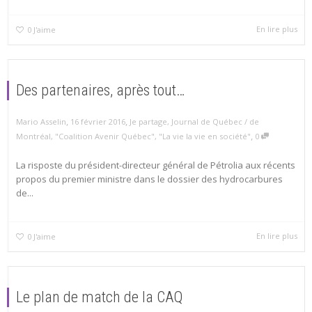
En lire plus
0
J'aime
Des partenaires, après tout…
,
,
Mario Asselin
16 février 2016
Je partage
,
Journal de Québec / de
,
Montréal
,
"Coalition Avenir Québec"
,
"La vie la vie en société"
0
La risposte du président-directeur général de Pétrolia aux récents
propos du premier ministre dans le dossier des hydrocarbures
de...
En lire plus
0
J'aime
Le plan de match de la CAQ