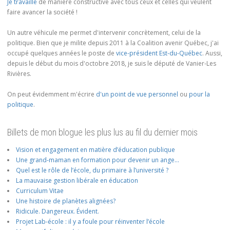
Je travaille
de manière constructive avec tous ceux et celles qui veulent
faire avancer la société !
Un autre véhicule me permet d'intervenir concrètement, celui de la
politique. Bien que je milite depuis 2011 à la Coalition avenir Québec, j'ai
occupé quelques années le poste de
vice-président Est-du-Québec
. Aussi,
depuis le début du mois d'octobre 2018, je suis le député de Vanier-Les
Rivières.
On peut évidemment m'écrire
d'un point de vue personnel
ou
pour la
politique
.
Billets de mon blogue les plus lus au fil du dernier mois
Vision et engagement en matière d’éducation publique
Une grand-maman en formation pour devenir un ange…
Quel est le rôle de l’école, du primaire à l’université ?
La mauvaise gestion libérale en éducation
Curriculum Vitae
Une histoire de planètes alignées?
Ridicule. Dangereux. Évident.
Projet Lab-école : il y a foule pour réinventer l’école