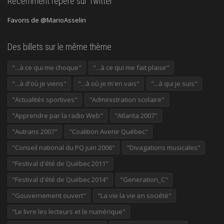
Récemment repéré sur Twitter
Favoris de @MarioAsselin
Des billets sur le même thème
"...à ce qui me choque"
"...à ce qui me fait plaisir"
"...à d'où je viens"
"...à où je m'en vais"
"...à qui je suis"
"Actualités sportives"
"Administration scolaire"
"Apprendre par la radio Web"
"Atlanta 2007"
"Autrans 2007"
"Coalition Avenir Québec"
"Conseil national du PQ juin 2006"
"Divagations musicales"
"Festival d'été de Québec 2011"
"Festival d'été de Québec 2014"
"Generation_C"
"Gouvernement ouvert"
"La vie la vie en société"
"Le livre les lecteurs et le numérique"