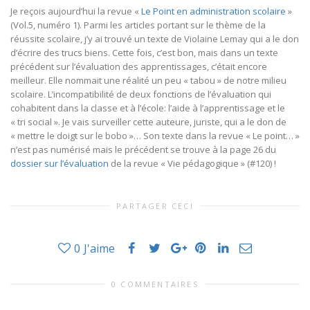
Je reçois aujourd’hui la revue «
Le Point en administration scolaire
»
(Vol.5, numéro 1). Parmi les articles portant sur le thème de la
réussite scolaire, j’y ai trouvé un texte de Violaine Lemay qui a le don
d’écrire des trucs biens. Cette fois, c’est bon, mais dans un texte
précédent sur l’évaluation des apprentissages, c’était encore
meilleur. Elle nommait une réalité un peu « tabou » de notre milieu
scolaire. L’incompatibilité de deux fonctions de l’évaluation qui
cohabitent dans la classe et à l’école: l’aide à l’apprentissage et le
« tri social ». Je vais surveiller cette auteure, juriste, qui a le don de
« mettre le doigt sur le bobo »… Son texte dans la revue « Le point… »
n’est pas numérisé mais le précédent se trouve à la page 26 du
dossier sur l’évaluation
de la revue « Vie pédagogique » (#120) !
PARTAGER CECI
0
J'aime
0 COMMENTAIRES