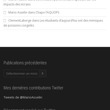
impacts des écrans
Mario Asselin
dans
Chapo l’AQUOPS
ClementLaberge
dans
Les étudiants d’aujourd’hui ont des mimiques
de poissons congelés
Publications précédentes
Publications
précédentes
Mes dernières contributions Twitter
Tweets de @MarioAsselin