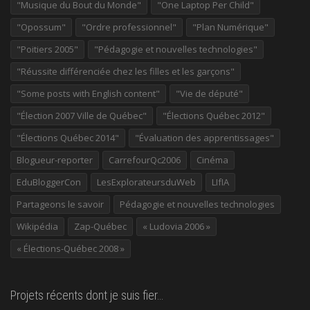
"Musique du Bout du Monde"
"One Laptop Per Child"
"Opossum"
"Ordre professionnel"
"Plan Numérique"
"Poitiers 2005"
"Pédagogie et nouvelles technologies"
"Réussite différenciée chez les filles et les garçons"
"Some posts with English content"
"Vie de député"
"Élection 2007 Ville de Québec"
"Élections Québec 2012"
"Élections Québec 2014"
"Évaluation des apprentissages"
Blogueur-reporter
CarrefourQc2006
Cinéma
EduBloggerCon
LesExplorateursduWeb
LIfIA
Partageons le savoir
Pédagogie et nouvelles technologies
Wikipédia
Zap-Québec
« Ludovia 2006 »
« Élections-Québec 2008 »
Projets récents dont je suis fier…