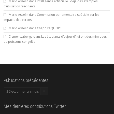
Mario Asselin
dans
Intelligence artificielle : déjà des exemples
d’utilisation fascinants
Mario Asselin
dans
Commission parlementaire spéciale sur les
impacts des écrans
Mario Asselin
dans
Chapo l’AQUOPS
ClementLaberge
dans
Les étudiants d’aujourd’hui ont des mimiques
de poissons congelés
Publications précédentes
Publications
précédentes
Mes dernières contributions Twitter