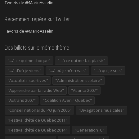
Tweets de @MarioAsselin
Récemment repéré sur Twitter
Favoris de @MarioAsselin
Des billets sur le même thème
"...à ce qui me choque"
"...à ce qui me fait plaisir"
"...à d'où je viens"
"...à où je m'en vais"
"...à qui je suis"
"Actualités sportives"
"Administration scolaire"
"Apprendre par la radio Web"
"Atlanta 2007"
"Autrans 2007"
"Coalition Avenir Québec"
"Conseil national du PQ juin 2006"
"Divagations musicales"
"Festival d'été de Québec 2011"
"Festival d'été de Québec 2014"
"Generation_C"