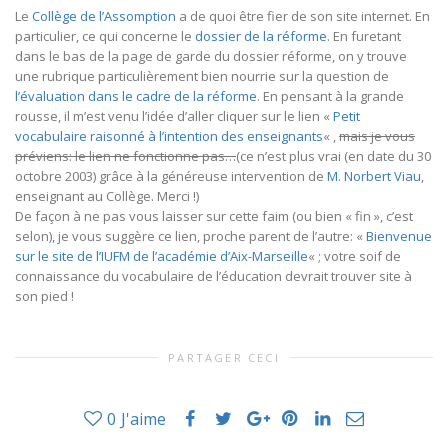
Le
Collège de l’Assomption
a de quoi être fier de son site internet. En
particulier, ce qui concerne le
dossier de la réforme
. En furetant
dans le bas de la page de garde du dossier réforme, on y trouve
une rubrique particulièrement bien nourrie sur la question de
l’évaluation dans le cadre de la réforme
. En pensant à la grande
rousse, il m’est venu l’idée d’aller cliquer sur le lien «
Petit
vocabulaire raisonné à l’intention des enseignants
« ,
mais je vous
préviens: le lien ne fonctionne pas…
(ce n’est plus vrai (en date du 30
octobre 2003) grâce à la généreuse intervention de
M. Norbert Viau
,
enseignant au Collège. Merci !)
De façon à ne pas vous laisser sur cette faim (ou bien « fin », c’est
selon), je vous suggère ce lien, proche parent de l’autre: «
Bienvenue
sur le site de l’IUFM de l’académie d’Aix-Marseille
« ; votre soif de
connaissance du vocabulaire de l’éducation devrait trouver site à
son pied !
PARTAGER CECI
0
J'aime