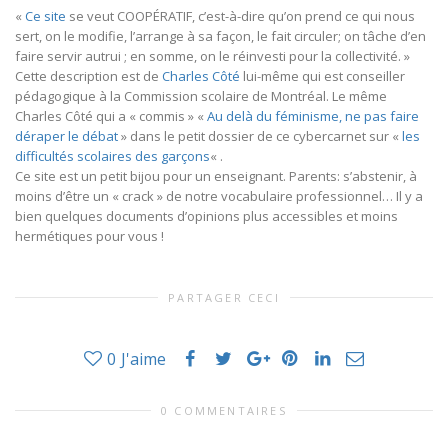
«
Ce site
se veut COOPÉRATIF, c’est-à-dire qu’on prend ce qui nous
sert, on le modifie, l’arrange à sa façon, le fait circuler; on tâche d’en
faire servir autrui ; en somme, on le réinvesti pour la collectivité. »
Cette description est de
Charles Côté
lui-même qui est conseiller
pédagogique à la Commission scolaire de Montréal. Le même
Charles Côté qui a « commis » «
Au delà du féminisme, ne pas faire
déraper le débat
» dans le petit dossier de ce cybercarnet sur «
les
difficultés scolaires des garçons
« .
Ce site est un petit bijou pour un enseignant. Parents: s’abstenir, à
moins d’être un « crack » de notre vocabulaire professionnel… Il y a
bien quelques documents d’opinions plus accessibles et moins
hermétiques pour vous !
PARTAGER CECI
0
J'aime
0 COMMENTAIRES