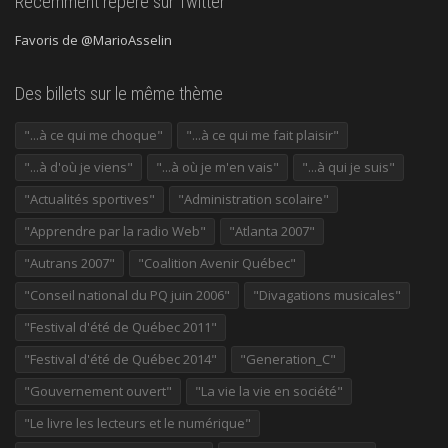
Récemment repéré sur Twitter
Favoris de @MarioAsselin
Des billets sur le même thème
"...à ce qui me choque"
"...à ce qui me fait plaisir"
"...à d'où je viens"
"...à où je m'en vais"
"...à qui je suis"
"Actualités sportives"
"Administration scolaire"
"Apprendre par la radio Web"
"Atlanta 2007"
"Autrans 2007"
"Coalition Avenir Québec"
"Conseil national du PQ juin 2006"
"Divagations musicales"
"Festival d'été de Québec 2011"
"Festival d'été de Québec 2014"
"Generation_C"
"Gouvernement ouvert"
"La vie la vie en société"
"Le livre les lecteurs et le numérique"