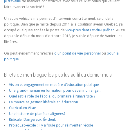
Je travaille
de manière constructive avec tous ceux et celles qui veulent
faire avancer la société !
Un autre véhicule me permet d'intervenir concrètement, celui de la
politique. Bien que je milite depuis 2011 à la Coalition avenir Québec, j'ai
occupé quelques années le poste de
vice-président Est-du-Québec
. Aussi,
depuis le début du mois d'octobre 2018, je suis le député de Vanier-Les
Rivières.
On peut évidemment m'écrire
d'un point de vue personnel
ou
pour la
politique
.
Billets de mon blogue les plus lus au fil du dernier mois
Vision et engagement en matière d’éducation publique
Une grand-maman en formation pour devenir un ange…
Quel est le rôle de l’école, du primaire à l’université ?
La mauvaise gestion libérale en éducation
Curriculum Vitae
Une histoire de planètes alignées?
Ridicule. Dangereux. Évident.
Projet Lab-école : il y a foule pour réinventer l’école