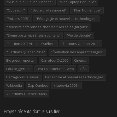
"Musique du Bout du Monde"
"One Laptop Per Child"
"Opossum"
"Ordre professionnel"
"Plan Numérique"
"Poitiers 2005"
"Pédagogie et nouvelles technologies"
"Réussite différenciée chez les filles et les garçons"
"Some posts with English content"
"Vie de député"
"Élection 2007 Ville de Québec"
"Élections Québec 2012"
"Élections Québec 2014"
"Évaluation des apprentissages"
Blogueur-reporter
CarrefourQc2006
Cinéma
EduBloggerCon
LesExplorateursduWeb
LIfIA
Partageons le savoir
Pédagogie et nouvelles technologies
Wikipédia
Zap-Québec
« Ludovia 2006 »
« Élections-Québec 2008 »
Projets récents dont je suis fier…