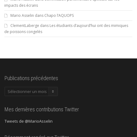
impacts des écrans
Mario Asselin
dans
Chapo l’AQUOPS
ClementLaberge
dans
Les étudiants d’aujourd’hui ont des mimiques
de poissons congelés
Publications précédentes
Publications
précédentes
Mes dernières contributions Twitter
Tweets de @MarioAsselin