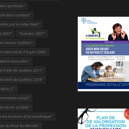
ités sportives"
stration scolaire"
ndre par la radio Web"
a 2007"
"Autrans 2007"
ion Avenir Québec"
l national du PQ juin 2006"
ations musicales"
al d'été de Québec 2011"
al d'été de Québec 2014"
ation_C"
rnement ouvert"
 la vie en société"
re les lecteurs et le numérique"
ue du Bout du Monde"