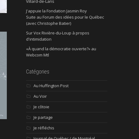
Villard-de-Lans
J'appuie la Fondation Jasmin Roy
Suite au Forum des idées pour le Québec
(avec Christophe Batier)
Sur Vox Rivière-du-Loup à propos
d'intimidation
«À quand la démocratie ouverte?» au
Webcom Mtl
Catégories
Au Huffington Post
Au Voir
Je côtoie
Je partage
Je réfléchis
Journal de Québec / de Montréal