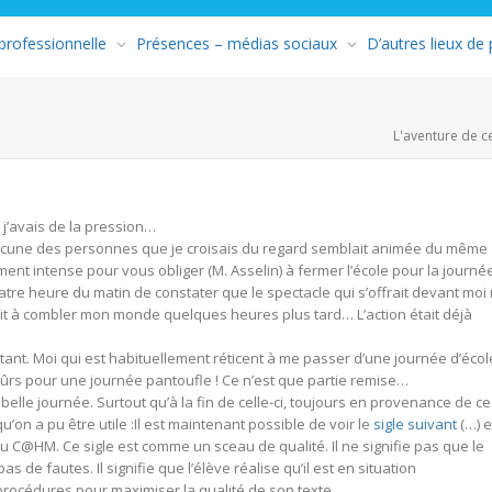
 professionnelle
Présences – médias sociaux
D’autres lieux de
L'aventure de c
 j’avais de la pression…
chacune des personnes que je croisais du regard semblait animée du même
ment intense pour vous obliger (M. Asselin) à fermer l’école pour la journ
tre heure du matin de constater que le spectacle qui s’offrait devant moi
it à combler mon monde quelques heures plus tard… L’action était déjà
tant. Moi qui est habituellement réticent à me passer d’une journée d’écol
mûrs pour une journée pantoufle ! Ce n’est que partie remise…
 belle journée. Surtout qu’à la fin de celle-ci, toujours en provenance de ce
 qu’on a pu être utile :Il est maintenant possible de voir le
sigle suivant
(…) 
 du C@HM. Ce sigle est comme un sceau de qualité. Il ne signifie pas que le
pas de fautes. Il signifie que l’élève réalise qu’il est en situation
s procédures pour maximiser la qualité de son texte.