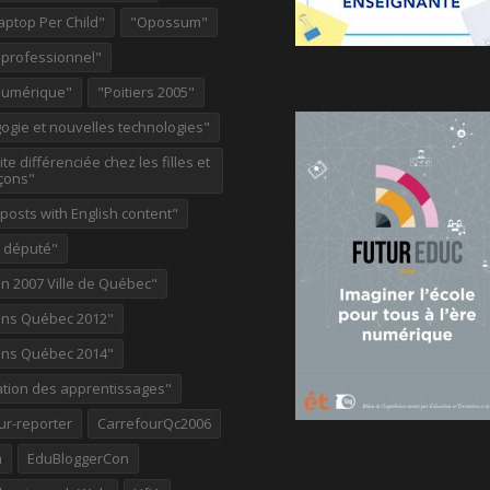
aptop Per Child"
"Opossum"
 professionnel"
Numérique"
"Poitiers 2005"
ogie et nouvelles technologies"
te différenciée chez les filles et
çons"
osts with English content"
e député"
on 2007 Ville de Québec"
ions Québec 2012"
ions Québec 2014"
ation des apprentissages"
ur-reporter
CarrefourQc2006
a
EduBloggerCon