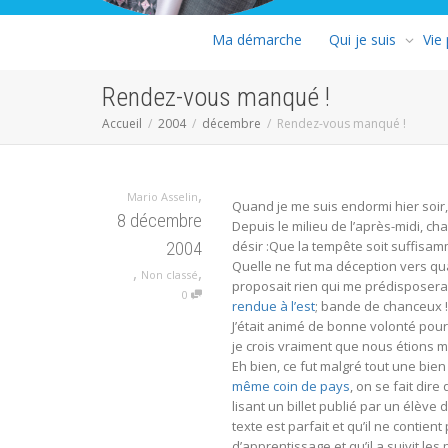
Ma démarche
Qui je suis
Vie
Rendez-vous manqué !
Accueil
2004
décembre
Rendez-vous manqué !
,
Mario Asselin
Quand je me suis endormi hier soir,
8 décembre
Depuis le milieu de l’après-midi, 
désir :Que la tempête soit suffisam
2004
Quelle ne fut ma déception vers qua
,
,
Non classé
proposait rien qui me prédisposera
0
rendue à l’est
; bande de chanceux !
J’était animé de bonne volonté pour
je crois vraiment que nous étions 
Eh bien, ce fut malgré tout une bien
même coin de pays
, on se fait dire
lisant un billet publié par un élève
texte est parfait et qu’il ne contient 
d’apprentissage et qu’il a suivit le