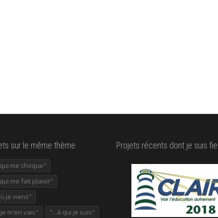
lets sur le même thème
Projets récents dont je suis fie
e qui me choque"
 qui me fait plaisir"
où je viens"
ù je m'en vais"
"...à qui je suis"