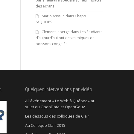
parlementaire spéciale sur les impacts
des écrans
Mario Asselin
dans
Chapo
l’AQUOPS
ClementLaberge
dans
Les étudiants
d’aujourd’hui ont des mimiques de
poissons congelés
r…
Quelques interventions par vidéo
À l'événement « Le Web à Québec » au
sujet du OpenData et OpenGouv
Les dessous des colloques de Clair
Au Colloque Clair 2015