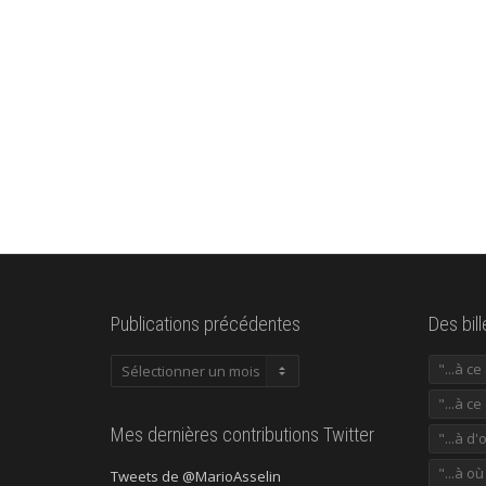
Publications précédentes
Des bil
Publications
"...à c
précédentes
"...à ce
Mes dernières contributions Twitter
"...à d'
"...à o
Tweets de @MarioAsselin