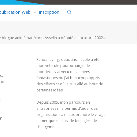
 publication Web
Inscription
e blogue animé par Mario Asselin a débuté en octobre 2002...
Pendant vingt-deux ans, l'école a été
mon véhicule pour «changer le
monde». J'y ai vécu des années
ée…
fantastiques où j'ai beaucoup appris
 ne
des élèves et où je suis allé au bout de
certaines idées.
e,
Depuis 2005, mon parcours en
entreprises m'a permis d'aider des
organisations à mieux prendre le virage
en
numérique et ainsi de bien gérer le
changement.