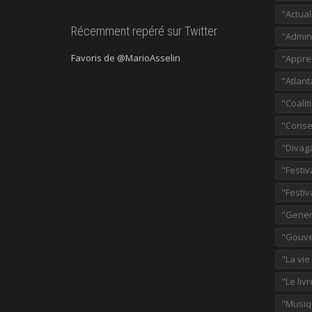
"Actual
Récemment repéré sur Twitter
"Admini
Favoris de @MarioAsselin
"Appre
"Atlant
"Coalit
"Consei
"Divag
"Festiv
"Festiv
"Gener
"Gouve
"La vie
"Le liv
"Musiq