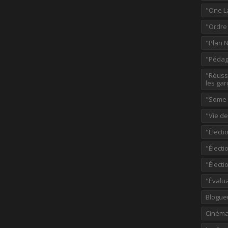
"One L
"Ordre
"Plan 
"Pédag
"Réussi
les gar
"Some p
"Vie d
"Électi
"Élect
"Élect
"Évalu
Blogue
Ciném