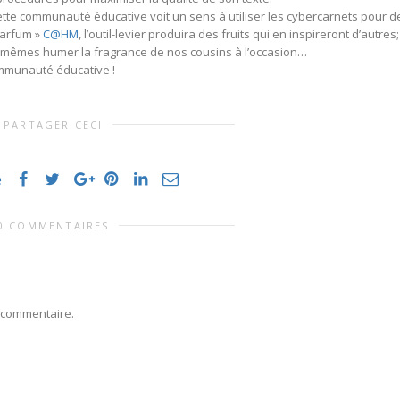
ette communauté éducative voit un sens à utiliser les cybercarnets pour d
parfum »
C@HM
, l’outil-levier produira des fruits qui en inspireront d’autres;
mêmes humer la fragrance de nos cousins à l’occasion…
ommunauté éducative !
PARTAGER CECI
e
0 COMMENTAIRES
 commentaire.