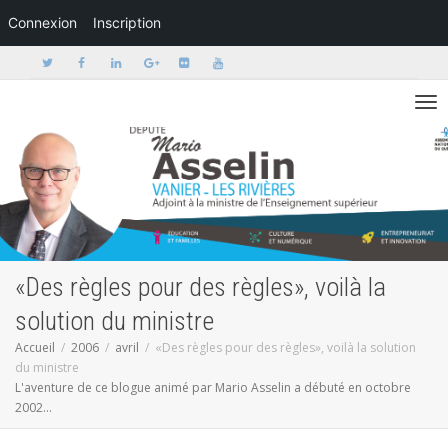
Connexion
Inscription
Activer/dé
«Des règles pour des règles», voilà la
solution du ministre
Accueil
2006
avril
«Des règles pour des règles», voilà la solution
du ministre
L'aventure de ce blogue animé par Mario Asselin a débuté en octobre
2002...