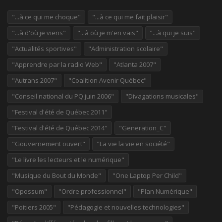
"...à ce qui me choque"
"...à ce qui me fait plaisir"
"...à d'où je viens"
"...à où je m'en vais"
"...à qui je suis"
"Actualités sportives"
"Administration scolaire"
"Apprendre par la radio Web"
"Atlanta 2007"
"Autrans 2007"
"Coalition Avenir Québec"
"Conseil national du PQ juin 2006"
"Divagations musicales"
"Festival d'été de Québec 2011"
"Festival d'été de Québec 2014"
"Generation_C"
"Gouvernement ouvert"
"La vie la vie en société"
"Le livre les lecteurs et le numérique"
"Musique du Bout du Monde"
"One Laptop Per Child"
"Opossum"
"Ordre professionnel"
"Plan Numérique"
"Poitiers 2005"
"Pédagogie et nouvelles technologies"