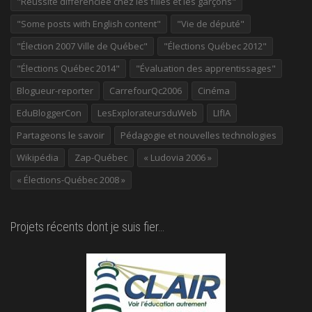
"Réussite différenciée chez les filles et les garçons"
"Some posts with English content"
"Vie de député"
"Élection 2007 Ville de Québec"
"Élections Québec 2012"
"Élections Québec 2014"
"Évaluation des apprentissages"
Blogueur-reporter
CarrefourQc2006
Cinéma
EduBloggerCon
LesExplorateursduWeb
LIfIA
Partageons le savoir
Pédagogie et nouvelles technologies
Wikipédia
Zap-Québec
« Ludovia 2006 »
« Élections-Québec 2008 »
Projets récents dont je suis fier…