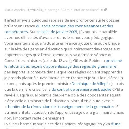
,
,
,
Mario Asselin
Je partage
,
"Administration scolaire"
0
15 avril 2006
Il m’est arrivé à quelques reprises de me prononcer sur le dossier
brûlant en France
du socle commun des connaissances et des
compétences
. Sur
ce billet de janvier 2005
, j’évoquais le parallèle
avec nos difficultés d’avancer dans le renouveau pédagogique.
Voilà maintenant que l’actualité en France ajoute une autre brique
sur la tête des gens en éducation qui s’intéressent davantage aux
apprentissages qu’à l’enseignement. À sa dernière séance du
Conseil des ministres (celle du 12 avril), Gilles de Robien a
proclamé
le retour à des leçons d’apprentissage des règles de grammaire
…
peu importe le contexte dans lequel ces règles doivent s’apprendre.
Je prends plaisir à suivre l’actualité en France et je suis loin d’être un
expert, mais après le premier ministre
Dominique de Villepin
, je crois
que la dernière crise (celle
du contrat de première embauche
CPE) a
révélé jusqu’à quel point la deuxième cible des opposants risquait
d’être celle du ministre de l’Éducation. Alors, il en ajoute avec le
«
chantier de la rénovation de l’enseignement de la grammaire
». Si
au moins, il était question de l’apprentissage de la grammaire… mais
non, l’important reste d’enseigner!
Eveline Charmeux sur le site des Cahiers Pédagogiques y va
d’une