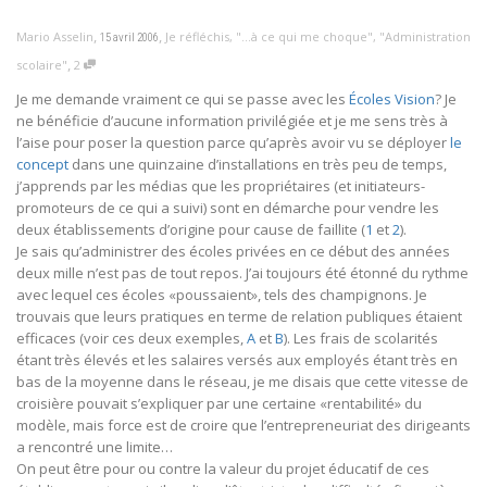
,
,
Mario Asselin
Je réfléchis
,
"...à ce qui me choque"
,
"Administration
15 avril 2006
,
scolaire"
2
Je me demande vraiment ce qui se passe avec les
Écoles Vision
? Je
ne bénéficie d’aucune information privilégiée et je me sens très à
l’aise pour poser la question parce qu’après avoir vu se déployer
le
concept
dans une quinzaine d’installations en très peu de temps,
j’apprends par les médias que les propriétaires (et initiateurs-
promoteurs de ce qui a suivi) sont en démarche pour vendre les
deux établissements d’origine pour cause de faillite (
1
et
2
).
Je sais qu’administrer des écoles privées en ce début des années
deux mille n’est pas de tout repos. J’ai toujours été étonné du rythme
avec lequel ces écoles «poussaient», tels des champignons. Je
trouvais que leurs pratiques en terme de relation publiques étaient
efficaces (voir ces deux exemples,
A
et
B
). Les frais de scolarités
étant très élevés et les salaires versés aux employés étant très en
bas de la moyenne dans le réseau, je me disais que cette vitesse de
croisière pouvait s’expliquer par une certaine «rentabilité» du
modèle, mais force est de croire que l’entrepreneuriat des dirigeants
a rencontré une limite…
On peut être pour ou contre la valeur du projet éducatif de ces