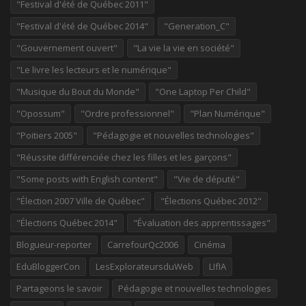
"Festival d'été de Québec 2011"
"Festival d'été de Québec 2014"
"Generation_C"
"Gouvernement ouvert"
"La vie la vie en société"
"Le livre les lecteurs et le numérique"
"Musique du Bout du Monde"
"One Laptop Per Child"
"Opossum"
"Ordre professionnel"
"Plan Numérique"
"Poitiers 2005"
"Pédagogie et nouvelles technologies"
"Réussite différenciée chez les filles et les garçons"
"Some posts with English content"
"Vie de député"
"Élection 2007 Ville de Québec"
"Élections Québec 2012"
"Élections Québec 2014"
"Évaluation des apprentissages"
Blogueur-reporter
CarrefourQc2006
Cinéma
EduBloggerCon
LesExplorateursduWeb
LIfIA
Partageons le savoir
Pédagogie et nouvelles technologies