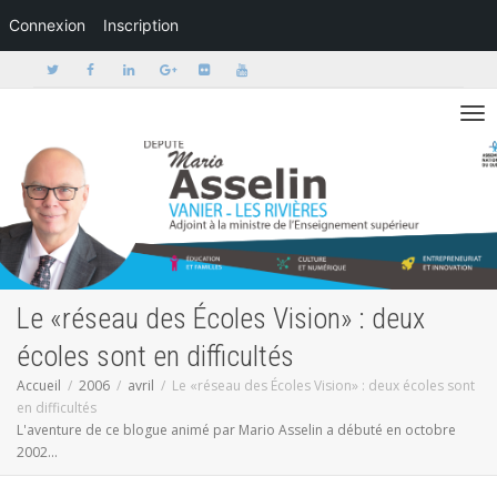
Connexion
Inscription
Activer/dé
Le «réseau des Écoles Vision» : deux
écoles sont en difficultés
Accueil
2006
avril
Le «réseau des Écoles Vision» : deux écoles sont
en difficultés
L'aventure de ce blogue animé par Mario Asselin a débuté en octobre
2002...