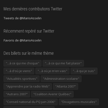
Mes dernières contributions Twitter
Tweets de @MarioAsselin
Récemment repéré sur Twitter
Favoris de @MarioAsselin
Des billets sur le même thème
"...à ce qui me choque"
"...à ce qui me fait plaisir"
"...à d'où je viens"
"...à où je m'en vais"
"...à qui je suis"
"Actualités sportives"
"Administration scolaire"
"Apprendre par la radio Web"
"Atlanta 2007"
"Autrans 2007"
"Coalition Avenir Québec"
"Conseil national du PQ juin 2006"
"Divagations musicales"