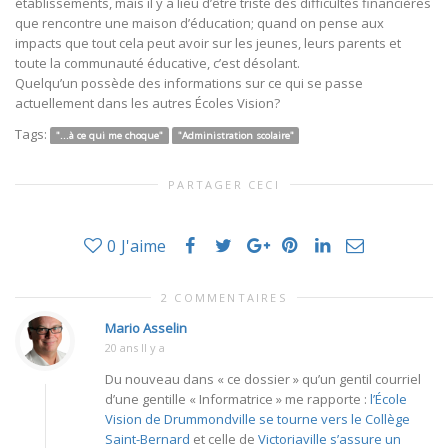
établissements, mais il y a lieu d’être triste des difficultés financières
que rencontre une maison d’éducation; quand on pense aux
impacts que tout cela peut avoir sur les jeunes, leurs parents et
toute la communauté éducative, c’est désolant.
Quelqu’un possède des informations sur ce qui se passe
actuellement dans les autres Écoles Vision?
Tags:
"...à ce qui me choque"
"Administration scolaire"
PARTAGER CECI
0
J'aime
2 COMMENTAIRES
Mario Asselin
20 ans Il y a
Du nouveau dans « ce dossier » qu’un gentil courriel
d’une gentille « Informatrice » me rapporte :
l’École
Vision de Drummondville se tourne vers le Collège
Saint-Bernard
et celle de
Victoriaville s’assure un