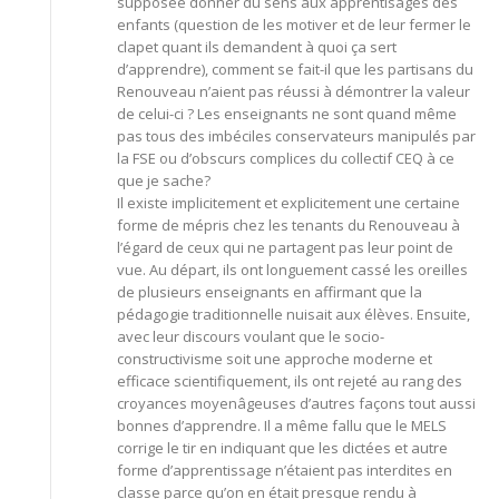
supposée donner du sens aux apprentisages des
enfants (question de les motiver et de leur fermer le
clapet quant ils demandent à quoi ça sert
d’apprendre), comment se fait-il que les partisans du
Renouveau n’aient pas réussi à démontrer la valeur
de celui-ci ? Les enseignants ne sont quand même
pas tous des imbéciles conservateurs manipulés par
la FSE ou d’obscurs complices du collectif CEQ à ce
que je sache?
Il existe implicitement et explicitement une certaine
forme de mépris chez les tenants du Renouveau à
l’égard de ceux qui ne partagent pas leur point de
vue. Au départ, ils ont longuement cassé les oreilles
de plusieurs enseignants en affirmant que la
pédagogie traditionnelle nuisait aux élèves. Ensuite,
avec leur discours voulant que le socio-
constructivisme soit une approche moderne et
efficace scientifiquement, ils ont rejeté au rang des
croyances moyenâgeuses d’autres façons tout aussi
bonnes d’apprendre. Il a même fallu que le MELS
corrige le tir en indiquant que les dictées et autre
forme d’apprentissage n’étaient pas interdites en
classe parce qu’on en était presque rendu à