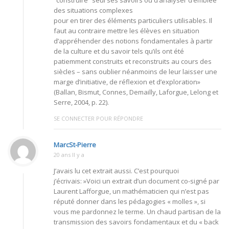
“construire” seul ses savoirs ou d’analyser d’emblée
des situations complexes
pour en tirer des éléments particuliers utilisables. Il
faut au contraire mettre les élèves en situation
d’appréhender des notions fondamentales à partir
de la culture et du savoir tels qu’ils ont été
patiemment construits et reconstruits au cours des
siècles – sans oublier néanmoins de leur laisser une
marge d’initiative, de réflexion et d’exploration»
(Ballan, Bismut, Connes, Demailly, Laforgue, Lelong et
Serre, 2004, p. 22).
SE CONNECTER POUR RÉPONDRE
MarcSt-Pierre
20 ans Il y a
J’avais lu cet extrait aussi. C’est pourquoi
j’écrivais: »Voici un extrait d’un document co-signé par
Laurent Lafforgue, un mathématicien qui n’est pas
réputé donner dans les pédagogies « molles », si
vous me pardonnez le terme. Un chaud partisan de la
transmission des savoirs fondamentaux et du « back