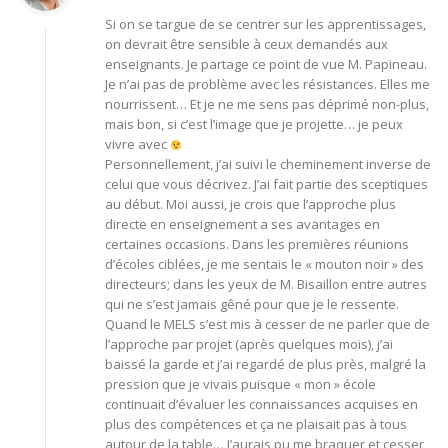
Si on se targue de se centrer sur les apprentissages,
on devrait être sensible à ceux demandés aux
enseignants. Je partage ce point de vue M. Papineau.
Je n’ai pas de problème avec les résistances. Elles me
nourrissent… Et je ne me sens pas déprimé non-plus,
mais bon, si c’est l’image que je projette… je peux
vivre avec
Personnellement, j’ai suivi le cheminement inverse de
celui que vous décrivez. J’ai fait partie des sceptiques
au début. Moi aussi, je crois que l’approche plus
directe en enseignement a ses avantages en
certaines occasions. Dans les premières réunions
d’écoles ciblées, je me sentais le « mouton noir » des
directeurs; dans les yeux de M. Bisaillon entre autres
qui ne s’est jamais gêné pour que je le ressente.
Quand le MELS s’est mis à cesser de ne parler que de
l’approche par projet (après quelques mois), j’ai
baissé la garde et j’ai regardé de plus près, malgré la
pression que je vivais puisque « mon » école
continuait d’évaluer les connaissances acquises en
plus des compétences et ça ne plaisait pas à tous
autour de la table… J’aurais pu me braquer et cesser