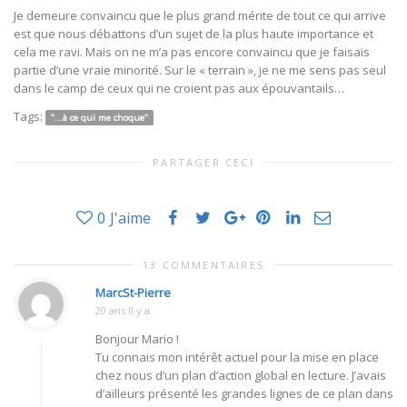
Je demeure convaincu que le plus grand mérite de tout ce qui arrive
est que nous débattons d’un sujet de la plus haute importance et
cela me ravi. Mais on ne m’a pas encore convaincu que je faisais
partie d’une vraie minorité. Sur le « terrain », je ne me sens pas seul
dans le camp de ceux qui ne croient pas aux épouvantails…
Tags:
"...à ce qui me choque"
PARTAGER CECI
0
J'aime
13 COMMENTAIRES
MarcSt-Pierre
20 ans Il y a
Bonjour Mario !
Tu connais mon intérêt actuel pour la mise en place
chez nous d’un plan d’action global en lecture. J’avais
d’ailleurs présenté les grandes lignes de ce plan dans