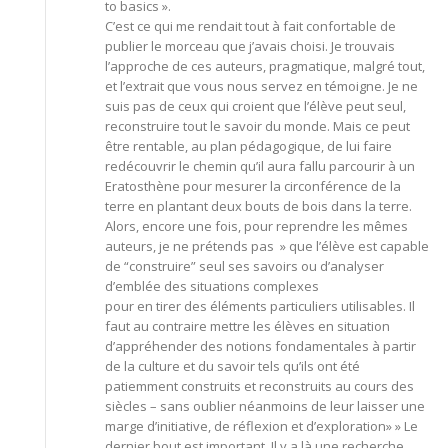
to basics ».
C’est ce qui me rendait tout à fait confortable de
publier le morceau que j’avais choisi. Je trouvais
l’approche de ces auteurs, pragmatique, malgré tout,
et l’extrait que vous nous servez en témoigne. Je ne
suis pas de ceux qui croient que l’élève peut seul,
reconstruire tout le savoir du monde. Mais ce peut
être rentable, au plan pédagogique, de lui faire
redécouvrir le chemin qu’il aura fallu parcourir à un
Eratosthène pour mesurer la circonférence de la
terre en plantant deux bouts de bois dans la terre.
Alors, encore une fois, pour reprendre les mêmes
auteurs, je ne prétends pas » que l’élève est capable
de “construire” seul ses savoirs ou d’analyser
d’emblée des situations complexes
pour en tirer des éléments particuliers utilisables. Il
faut au contraire mettre les élèves en situation
d’appréhender des notions fondamentales à partir
de la culture et du savoir tels qu’ils ont été
patiemment construits et reconstruits au cours des
siècles – sans oublier néanmoins de leur laisser une
marge d’initiative, de réflexion et d’exploration» » Le
dernier bout est important. Il y a là une recherche