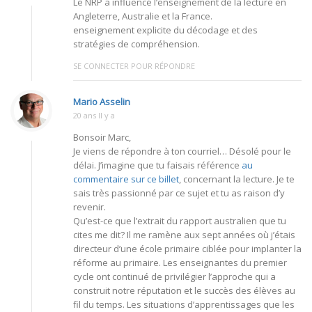
Le NRP a influencé l’enseignement de la lecture en
Angleterre, Australie et la France.
enseignement explicite du décodage et des
stratégies de compréhension.
SE CONNECTER POUR RÉPONDRE
Mario Asselin
20 ans Il y a
Bonsoir Marc,
Je viens de répondre à ton courriel… Désolé pour le
délai. J’imagine que tu faisais référence
au
commentaire sur ce billet
, concernant la lecture. Je te
sais très passionné par ce sujet et tu as raison d’y
revenir.
Qu’est-ce que l’extrait du rapport australien que tu
cites me dit? Il me ramène aux sept années où j’étais
directeur d’une école primaire ciblée pour implanter la
réforme au primaire. Les enseignantes du premier
cycle ont continué de privilégier l’approche qui a
construit notre réputation et le succès des élèves au
fil du temps. Les situations d’apprentissages que les