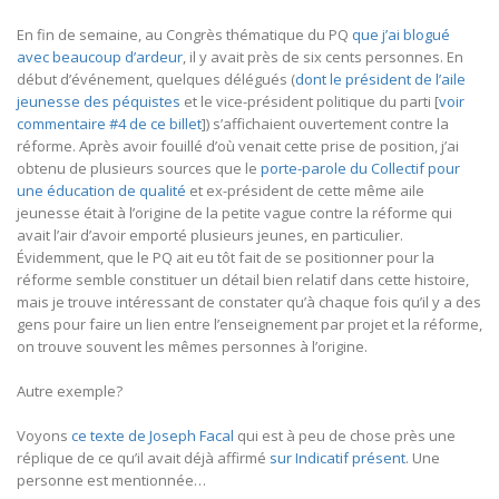
En fin de semaine, au Congrès thématique du PQ
que j’ai blogué
avec beaucoup d’ardeur
, il y avait près de six cents personnes. En
début d’événement, quelques délégués (
dont le président de l’aile
jeunesse des péquistes
et le vice-président politique du parti [
voir
commentaire #4 de ce billet
]) s’affichaient ouvertement contre la
réforme. Après avoir fouillé d’où venait cette prise de position, j’ai
obtenu de plusieurs sources que le
porte-parole du Collectif pour
une éducation de qualité
et ex-président de cette même aile
jeunesse était à l’origine de la petite vague contre la réforme qui
avait l’air d’avoir emporté plusieurs jeunes, en particulier.
Évidemment, que le PQ ait eu tôt fait de se positionner pour la
réforme semble constituer un détail bien relatif dans cette histoire,
mais je trouve intéressant de constater qu’à chaque fois qu’il y a des
gens pour faire un lien entre l’enseignement par projet et la réforme,
on trouve souvent les mêmes personnes à l’origine.
Autre exemple?
Voyons
ce texte de Joseph Facal
qui est à peu de chose près une
réplique de ce qu’il avait déjà affirmé
sur Indicatif présent
. Une
personne est mentionnée…