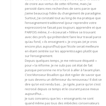
de croire aux vertus de cette réforme, mais j’ai
persisté dans mes recherches de sens parce que
j’aime beaucoup l’idée du changement de paradigme.
Surtout, j’ai constaté tout au long de ma pratique que
l’enseignement traditionnel (pour reprendre votre
expression) ne faisait pas toujours apprendre et que
PARFOIS même, il « écoeurait » l’élève se trouvant
avec des profs qui prétendent faire leur travail parce
qu’au fond, « ils enseignent ». Je croyais (et je crois
encore plus aujourd’hui) que l’école serait meilleure
en étant centrée sur les apprentissages plutôt que
sur l’enseignement.
Depuis quelques temps, je me retrouve étiqueté «
pour » la réforme. Je ne subi pas cet état de fait
puisque personne ne m’a forcé à aller à l’avant-plan.
C’est Monsieur Bisaillon qui doit rigoler de savoir que
je suis devenu un défenseur du renouveau ! Il doit se
dire qu’on est rendu bas… Je rigole, parce qu’on s’est
recroisé depuis ce temps et le courant passe mieux
aujourd’hui…
Je suis convaincu que les « enseignants ne sont
quand même pas tous des imbéciles conservateurs