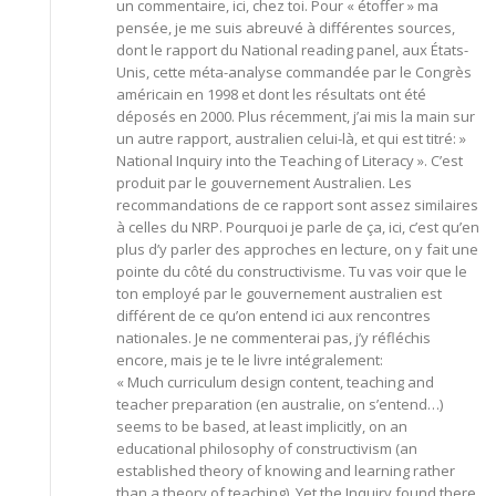
un commentaire, ici, chez toi. Pour « étoffer » ma
pensée, je me suis abreuvé à différentes sources,
dont le rapport du National reading panel, aux États-
Unis, cette méta-analyse commandée par le Congrès
américain en 1998 et dont les résultats ont été
déposés en 2000. Plus récemment, j’ai mis la main sur
un autre rapport, australien celui-là, et qui est titré: »
National Inquiry into the Teaching of Literacy ». C’est
produit par le gouvernement Australien. Les
recommandations de ce rapport sont assez similaires
à celles du NRP. Pourquoi je parle de ça, ici, c’est qu’en
plus d’y parler des approches en lecture, on y fait une
pointe du côté du constructivisme. Tu vas voir que le
ton employé par le gouvernement australien est
différent de ce qu’on entend ici aux rencontres
nationales. Je ne commenterai pas, j’y réfléchis
encore, mais je te le livre intégralement:
« Much curriculum design content, teaching and
teacher preparation (en australie, on s’entend…)
seems to be based, at least implicitly, on an
educational philosophy of constructivism (an
established theory of knowing and learning rather
than a theory of teaching). Yet the Inquiry found there