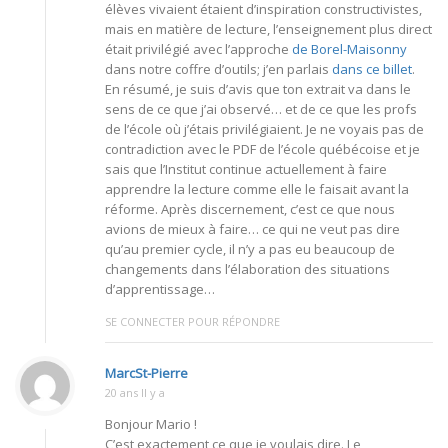
élèves vivaient étaient d’inspiration constructivistes,
mais en matière de lecture, l’enseignement plus direct
était privilégié avec l’approche
de Borel-Maisonny
dans notre coffre d’outils; j’en parlais
dans ce billet
.
En résumé, je suis d’avis que ton extrait va dans le
sens de ce que j’ai observé… et de ce que les profs
de l’école où j’étais privilégiaient. Je ne voyais pas de
contradiction avec le PDF de l’école québécoise et je
sais que l’Institut continue actuellement à faire
apprendre la lecture comme elle le faisait avant la
réforme. Après discernement, c’est ce que nous
avions de mieux à faire… ce qui ne veut pas dire
qu’au premier cycle, il n’y a pas eu beaucoup de
changements dans l’élaboration des situations
d’apprentissage…
SE CONNECTER POUR RÉPONDRE
MarcSt-Pierre
20 ans Il y a
Bonjour Mario !
C’est exactement ce que je voulais dire. Le