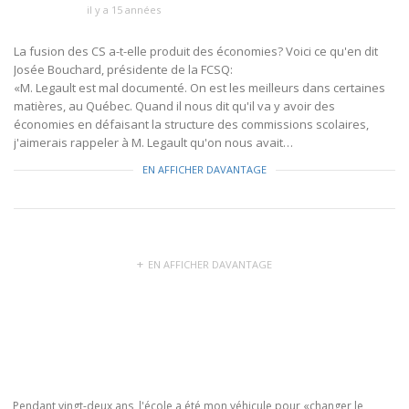
il y a 15 années
La fusion des CS a-t-elle produit des économies? Voici ce qu'en dit
Josée Bouchard, présidente de la FCSQ:
«M. Legault est mal documenté. On est les meilleurs dans certaines
matières, au Québec. Quand il nous dit qu'il va y avoir des
économies en défaisant la structure des commissions scolaires,
j'aimerais rappeler à M. Legault qu'on nous avait…
EN AFFICHER DAVANTAGE
EN AFFICHER DAVANTAGE
Pendant vingt-deux ans, l'école a été mon véhicule pour «changer le