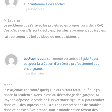
sur l'autonomie des écoles…
il y a 15 années
M. Laberge,
Le problème que j’ai avec les projets et les propositions de la CAQ,
c’est d’évaluer s’ils sont crédibles, réalistes et vraiment applicables.
J’ai trop connu les belles idées de nos politiciens en
LucPapineau
a commenté cet article :
Égide Royer
est pour la création d'un Ordre professionnel des
enseignants
il y a 15 années
Mario,
Je n'ai jamais rencontré quelqu'un qui ait tout faux. Sauf que j'ai
appris la prudence. Dans le cas du décrochage des garçons, M.
Royer a dépassé le stade de l'universitaire rigoureux pour tomber
dans celui des impressions. Il a eu des interventions discutables
dans ce dossier. À ce propos, tout le monde est en faveur des