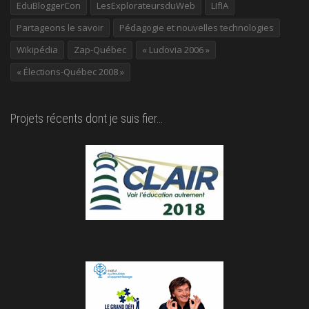
EduBloggerCon
LesExplorateursduWeb
LIfIA
Partageons le savoir
Pédagogie et nouvelles technologies
Wikipédia
Zap-Québec
« Ludovia 2006 »
« Élections-Québec 2008 »
Projets récents dont je suis fier…