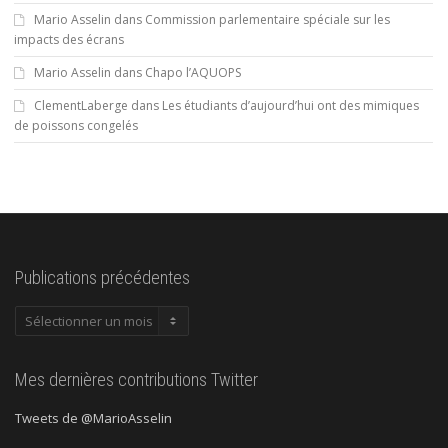
Mario Asselin
dans
Commission parlementaire spéciale sur les
impacts des écrans
Mario Asselin
dans
Chapo l’AQUOPS
ClementLaberge
dans
Les étudiants d’aujourd’hui ont des mimiques
de poissons congelés
Publications précédentes
Publications
précédentes
Mes dernières contributions Twitter
Tweets de @MarioAsselin