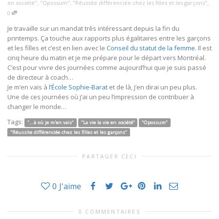
,
en société"
,
"Opossum"
,
"Réussite différenciée chez les filles et les garçons"
0
Je travaille sur un mandat très intéressant depuis la fin du
printemps. Ça touche aux rapports plus égalitaires entre les garçons
et les filles et c’est en lien avec le
Conseil du statut de la femme
. Il est
cinq heure du matin et je me prépare pour le départ vers Montréal.
C’est pour vivre des journées comme aujourd’hui que je suis passé
de directeur à coach…
Je m’en vais à
l’École Sophie-Barat
et de là, j’en dirai un peu plus.
Une de ces journées où j’ai un peu l’impression de contribuer à
changer le monde…
Tags:
"...à où je m'en vais"
"La vie la vie en société"
"Opossum"
"Réussite différenciée chez les filles et les garçons"
PARTAGER CECI
0
J'aime
0 COMMENTAIRES