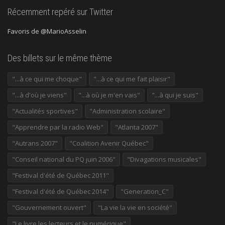
Récemment repéré sur Twitter
Favoris de @MarioAsselin
Des billets sur le même thème
"...à ce qui me choque"
"...à ce qui me fait plaisir"
"...à d'où je viens"
"...à où je m'en vais"
"...à qui je suis"
"Actualités sportives"
"Administration scolaire"
"Apprendre par la radio Web"
"Atlanta 2007"
"Autrans 2007"
"Coalition Avenir Québec"
"Conseil national du PQ juin 2006"
"Divagations musicales"
"Festival d'été de Québec 2011"
"Festival d'été de Québec 2014"
"Generation_C"
"Gouvernement ouvert"
"La vie la vie en société"
"Le livre les lecteurs et le numérique"