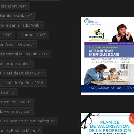
ités sportives"
stration scolaire"
ndre par la radio Web"
a 2007"
"Autrans 2007"
ion Avenir Québec"
l national du PQ juin 2006"
ations musicales"
al d'été de Québec 2011"
al d'été de Québec 2014"
ation_C"
rnement ouvert"
 la vie en société"
re les lecteurs et le numérique"
ue du Bout du Monde"