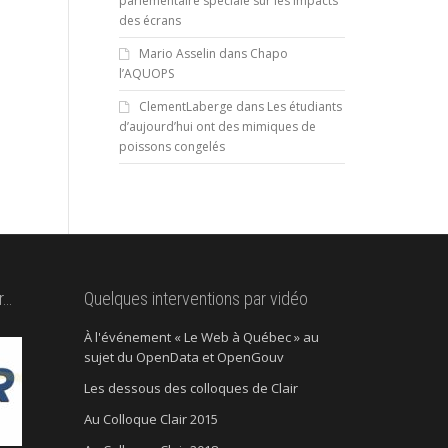
parlementaire spéciale sur les impacts
des écrans
Mario Asselin
dans
Chapo
l’AQUOPS
ClementLaberge
dans
Les étudiants
d’aujourd’hui ont des mimiques de
poissons congelés
r…
Quelques interventions par vidéo
À l'événement « Le Web à Québec » au
sujet du OpenData et OpenGouv
Les dessous des colloques de Clair
Au Colloque Clair 2015