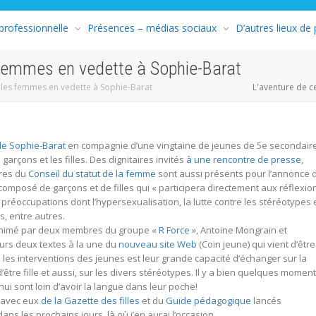
 professionnelle
Présences – médias sociaux
D’autres lieux de
 femmes en vedette à Sophie-Barat
t les femmes en vedette à Sophie-Barat
L'aventure de c
ole Sophie-Barat
en compagnie d’une vingtaine de jeunes de 5e secondair
garçons et les filles. Des dignitaires invités
à une rencontre de presse
,
bres du
Conseil du statut de la femme
sont aussi présents pour l’annonce 
 composé de garçons et de filles qui « participera directement aux réflexio
s préoccupations dont l’hypersexualisation, la lutte contre les stéréotypes 
s, entre autres.
t animé par deux membres du groupe «
R Force
», Antoine Mongrain et
eurs deux textes à la une du
nouveau site Web
(Coin jeune) qui vient d’être
 les interventions des jeunes est leur grande capacité d’échanger sur la
d’être fille et aussi, sur les divers stéréotypes. Il y a bien quelques momen
ui sont loin d’avoir la langue dans leur poche!
r avec eux
de la Gazette des filles
et du
Guide pédagogique
lancés
ans les prochains jours, là où j’en aurai l’occasion.