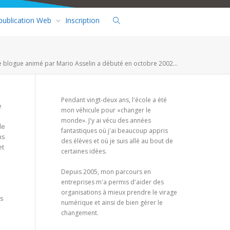
 publication Web
Inscription
e blogue animé par Mario Asselin a débuté en octobre 2002...
Pendant vingt-deux ans, l'école a été
e
mon véhicule pour «changer le
monde». J'y ai vécu des années
de
fantastiques où j'ai beaucoup appris
ns
des élèves et où je suis allé au bout de
et
certaines idées.
Depuis 2005, mon parcours en
entreprises m'a permis d'aider des
organisations à mieux prendre le virage
ts
numérique et ainsi de bien gérer le
changement.