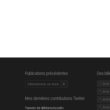
Publications précédentes
Des bil
Publications
"...à c
précédentes
"...à ce
Mes dernières contributions Twitter
"...à d'
"...à o
Tweets de @MarioAsselin