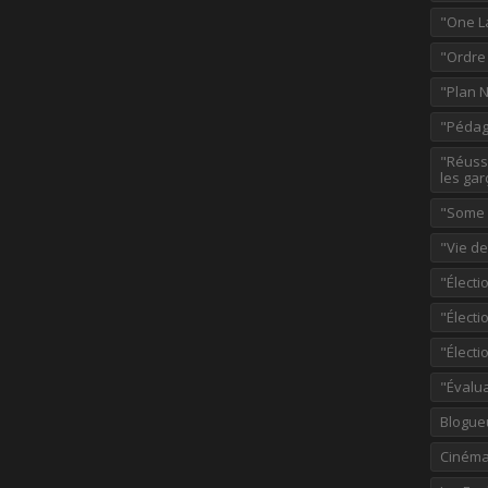
"One L
"Ordre
"Plan 
"Pédag
"Réussi
les gar
"Some p
"Vie d
"Électi
"Élect
"Élect
"Évalu
Blogue
Ciném