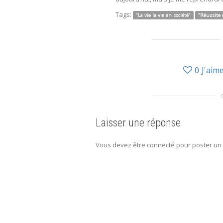
Tags:
"La vie la vie en société"
"Réussite d
0
J'aim
Laisser une réponse
Vous devez être connecté pour poster un