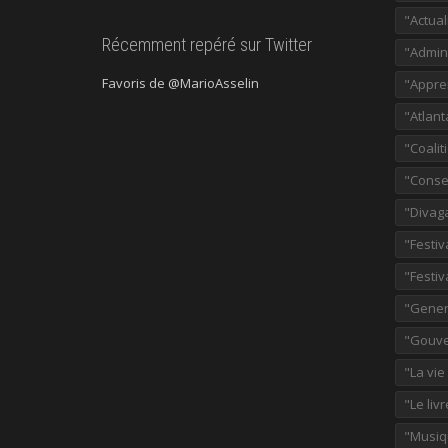
"Actual
Récemment repéré sur Twitter
"Admini
Favoris de @MarioAsselin
"Appre
"Atlant
"Coalit
"Consei
"Divag
"Festiv
"Festiv
"Gener
"Gouve
"La vie
"Le liv
"Musiq