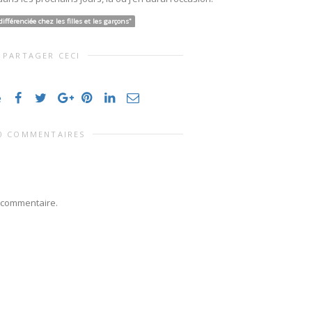
ifférenciée chez les filles et les garçons"
PARTAGER CECI
e
0 COMMENTAIRES
 commentaire.