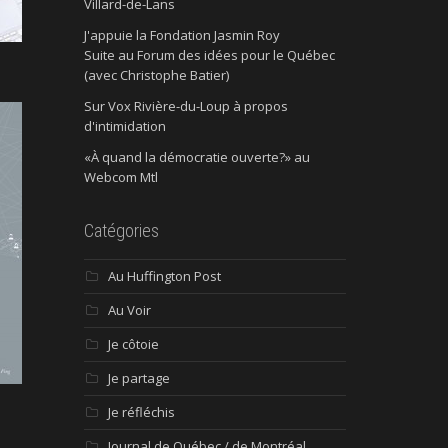
Villard-de-Lans
J'appuie la Fondation Jasmin Roy
Suite au Forum des idées pour le Québec
(avec Christophe Batier)
Sur Vox Rivière-du-Loup à propos
d'intimidation
«À quand la démocratie ouverte?» au
Webcom Mtl
Catégories
Au Huffington Post
Au Voir
Je côtoie
Je partage
Je réfléchis
Journal de Québec / de Montréal