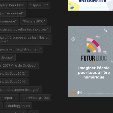
aptop Per Child"
"Opossum"
 professionnel"
Numérique"
"Poitiers 2005"
ogie et nouvelles technologies"
te différenciée chez les filles et
çons"
osts with English content"
e député"
on 2007 Ville de Québec"
ions Québec 2012"
ions Québec 2014"
ation des apprentissages"
ur-reporter
CarrefourQc2006
a
EduBloggerCon