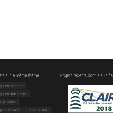
lets sur le même thème
Projets récents dont je suis fie
e qui me choque"
 qui me fait plaisir"
où je viens"
ù je m'en vais"
"...à qui je suis"