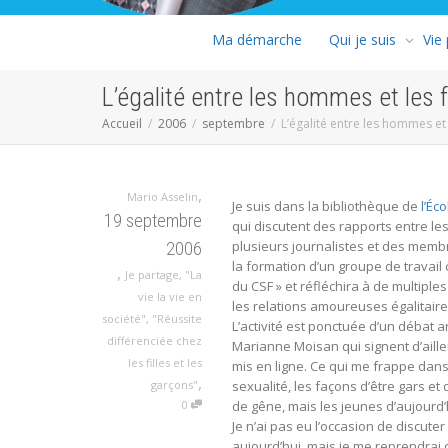
Ma démarche
Qui je suis
Vie
L’égalité entre les hommes et les
Accueil
2006
septembre
L’égalité entre les hommes e
,
Mario Asselin
Je suis dans la bibliothèque de
l’Éc
19 septembre
qui discutent des rapports entre les 
plusieurs journalistes et des mem
2006
la formation d’un groupe de travail
,
Je partage
,
"La
du CSF » et réfléchira à de multiple
vie la vie en
les relations amoureuses égalitaire
société"
,
"Réussite
L’activité est ponctuée d’un déba
différenciée chez
Marianne Moisan qui signent d’aill
les filles et les
mis en ligne. Ce qui me frappe dans
,
garçons"
sexualité, les façons d’être gars et 
0
de gêne, mais les jeunes d’aujourd’h
Je n’ai pas eu l’occasion de discute
aujourd’hui, mais je me reprendrai d