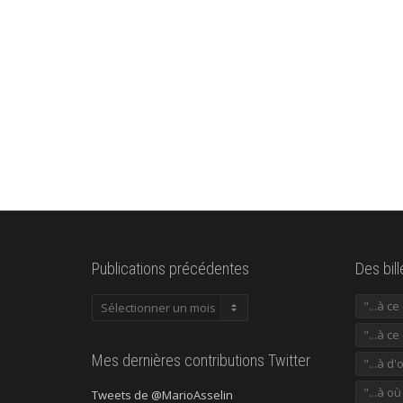
Publications précédentes
Des bil
Publications
"...à c
précédentes
"...à ce
Mes dernières contributions Twitter
"...à d'
"...à o
Tweets de @MarioAsselin