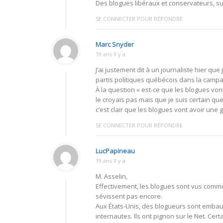
Des blogues libéraux et conservateurs, su
SE CONNECTER POUR RÉPONDRE
Marc Snyder
19 ans Il y a
J’ai justement dit à un journaliste hier q
partis politiques québécois dans la campa
À la question « est-ce que les blogues vont
le croyais pas mais que je suis certain que
c’est clair que les blogues vont avoir une 
SE CONNECTER POUR RÉPONDRE
LucPapineau
19 ans Il y a
M. Asselin,
Effectivement, les blogues sont vus comme
sévissent pas encore.
Aux États-Unis, des blogueurs sont embauc
internautes. Ils ont pignon sur le Net. Cert