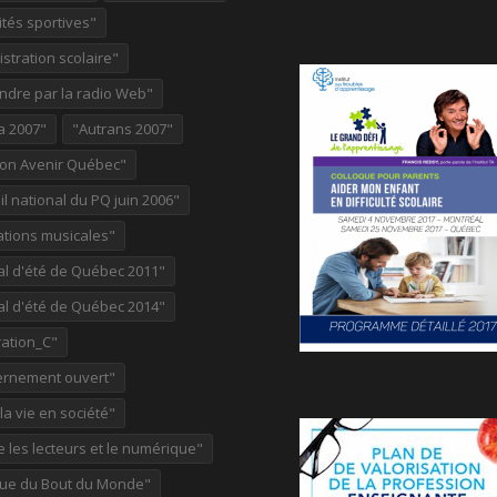
ités sportives"
stration scolaire"
ndre par la radio Web"
a 2007"
"Autrans 2007"
ion Avenir Québec"
l national du PQ juin 2006"
ations musicales"
al d'été de Québec 2011"
al d'été de Québec 2014"
ation_C"
rnement ouvert"
 la vie en société"
re les lecteurs et le numérique"
ue du Bout du Monde"