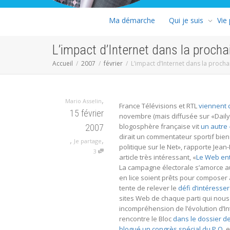
Ma démarche
Qui je suis
Vie
L’impact d’Internet dans la proch
Accueil
2007
février
L’impact d’Internet dans la proch
,
Mario Asselin
France Télévisions et RTL
viennent
15 février
novembre (mais diffusée sur «Daily 
blogosphère française vit
un autre
2007
dirait un commentateur sportif bien
,
,
Je partage
politique sur le Net», rapporte Jea
3
article très intéressant, «
Le Web en
La campagne électorale s’amorce au
en lice soient prêts pour composer
tente de relever le
défi d’intéresser
sites Web de chaque parti qui nous f
incompréhension de l’évolution d’I
rencontre le Bloc
dans le dossier 
blogué un congrès spécial du P.Q.
e