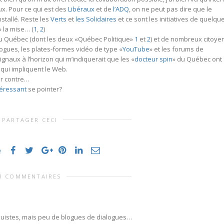
ux. Pour ce qui est des
Libéraux
et de
l’ADQ
, on ne peut pas dire que le
nstallé. Reste les
Verts
et
les Solidaires
et ce sont les initiatives de quelqu
 la mise… (
1
,
2
)
 Québec (dont les deux «Québec Politique»
1
et
2
) et de nombreux citoye
ogues, les plates-formes vidéo de type «
YouTube
» et les forums de
ignaux à l’horizon qui m’indiquerait que les «
docteur spin
» du Québec ont
qui impliquent le Web.
ar contre…
téressant
se pointer?
PARTAGER CECI
e
3 COMMENTAIRES
équistes, mais peu de blogues de dialogues…