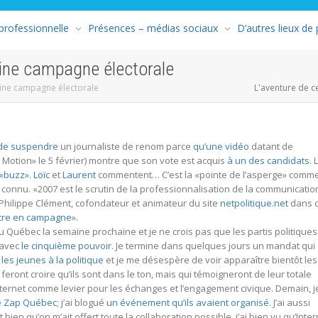
 professionnelle
Présences – médias sociaux
D’autres lieux de
aine campagne électorale
aine campagne électorale
L'aventure de c
 de suspendre
un journaliste de renom parce
qu’une vidéo
datant de
Motion» le 5 février) montre que son vote est acquis
à un des candidats
. 
 «buzz»
.
Loïc
et
Laurent
commentent… C’est la «pointe de l’asperge» comm
 connu. «2007 est le scrutin de la professionnalisation de la communicatio
n-Philippe Clément, cofondateur et animateur du site
netpolitique.net
dans c
tre en campagne
».
 Québec la semaine prochaine et je ne crois pas que les partis politiques
 avec
le cinquième pouvoir
. Je termine dans quelques jours un mandat qui
 les jeunes à la politique
et je me désespère de voir apparaître bientôt les
eront croire qu’ils sont dans le ton, mais qui témoigneront de leur totale
nternet comme levier pour les échanges et l’engagement civique. Demain, j
de Zap Québec
; j’ai blogué
un événement qu’ils avaient organisé
. J’ai aussi
t bien qu’on m’ait offert toute la collaboration possible, j’ai bien vu qu’Inter