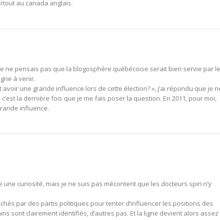
rtout au canada anglais.
ue je ne pensais pas que la blogosphère québécoise serait bien servie par l
gne à venir.
 avoir une grande influence lors de cette élection? », j’ai répondu que je n
 c’est la dernière fois que je me fais poser la question. En 2011, pour moi,
grande influence.
 une curiosité, mais je ne suis pas mécontent que les docteurs spin n’y
hés par des partis politiques pour tenter d’influencer les positions des
ains sont clairement identifiés, d’autres pas. Et la ligne devient alors assez