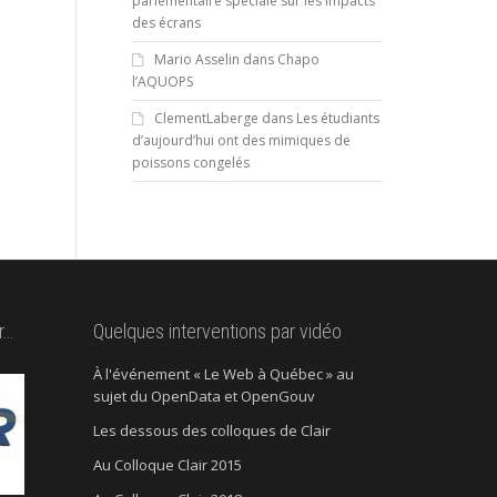
parlementaire spéciale sur les impacts
des écrans
Mario Asselin
dans
Chapo
l’AQUOPS
ClementLaberge
dans
Les étudiants
d’aujourd’hui ont des mimiques de
poissons congelés
r…
Quelques interventions par vidéo
À l'événement « Le Web à Québec » au
sujet du OpenData et OpenGouv
Les dessous des colloques de Clair
Au Colloque Clair 2015