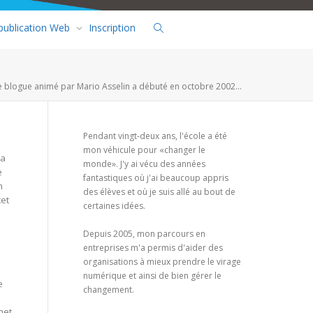
 publication Web
Inscription
e blogue animé par Mario Asselin a débuté en octobre 2002...
Pendant vingt-deux ans, l'école a été
mon véhicule pour «changer le
La
monde». J'y ai vécu des années
e
fantastiques où j'ai beaucoup appris
n
des élèves et où je suis allé au bout de
et
certaines idées.
Depuis 2005, mon parcours en
entreprises m'a permis d'aider des
organisations à mieux prendre le virage
numérique et ainsi de bien gérer le
e
changement.
net