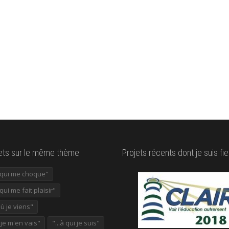
lets sur le même thème
Projets récents dont je suis fie
e qui me choque"
 qui me fait plaisir"
où je viens"
ù je m'en vais"
"...à qui je suis"