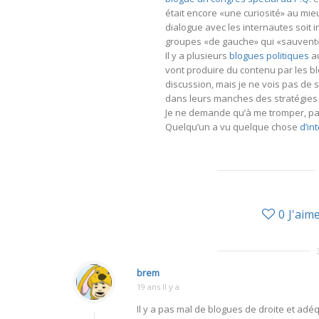
était encore «une curiosité» au mie
dialogue avec les internautes soit i
groupes «de gauche» qui «sauvent»
Il y a plusieurs
blogues politiques
au
vont produire du contenu par les bl
discussion, mais je ne vois pas de s
dans leurs manches des stratégies 
Je ne demande qu’à me tromper, p
Quelqu’un a vu quelque chose
d’in
0
J'aim
brem
19 ans Il y a
Il y a pas mal de blogues de droite et ad