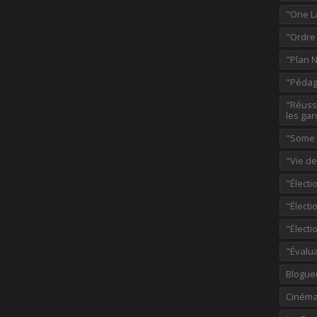
"One L
"Ordre
"Plan 
"Pédag
"Réussi
les gar
"Some p
"Vie d
"Électi
"Élect
"Élect
"Évalu
Blogue
Ciném