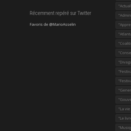
"Actual
Récemment repéré sur Twitter
"Admini
Favoris de @MarioAsselin
"Appre
"Atlant
"Coalit
"Consei
"Divag
"Festiv
"Festiv
"Gener
"Gouve
"La vie
"Le liv
"Musiq