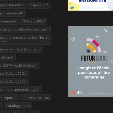
aptop Per Child"
"Opossum"
 professionnel"
Numérique"
"Poitiers 2005"
ogie et nouvelles technologies"
te différenciée chez les filles et
çons"
osts with English content"
e député"
on 2007 Ville de Québec"
ions Québec 2012"
ions Québec 2014"
ation des apprentissages"
ur-reporter
CarrefourQc2006
a
EduBloggerCon