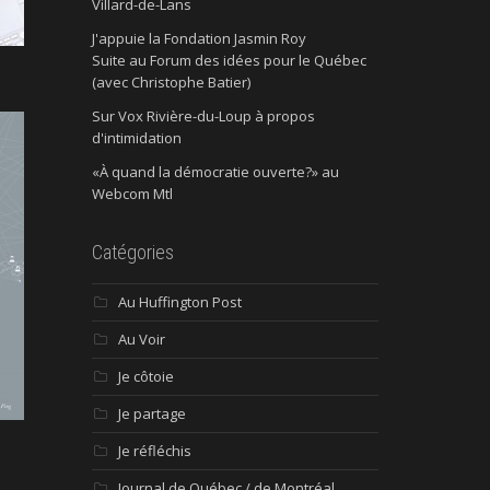
Villard-de-Lans
J'appuie la Fondation Jasmin Roy
Suite au Forum des idées pour le Québec
(avec Christophe Batier)
Sur Vox Rivière-du-Loup à propos
d'intimidation
«À quand la démocratie ouverte?» au
Webcom Mtl
Catégories
Au Huffington Post
Au Voir
Je côtoie
Je partage
Je réfléchis
Journal de Québec / de Montréal