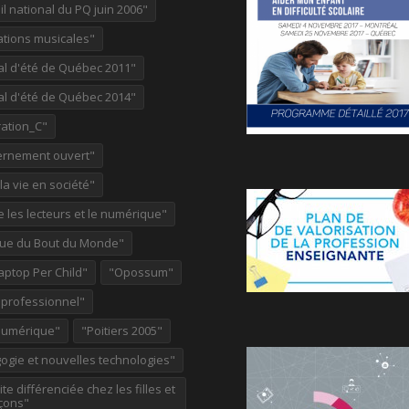
l national du PQ juin 2006"
ations musicales"
al d'été de Québec 2011"
al d'été de Québec 2014"
ation_C"
rnement ouvert"
 la vie en société"
re les lecteurs et le numérique"
ue du Bout du Monde"
aptop Per Child"
"Opossum"
 professionnel"
Numérique"
"Poitiers 2005"
ogie et nouvelles technologies"
te différenciée chez les filles et
çons"