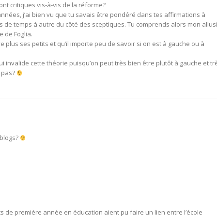
nt critiques vis-à-vis de la réforme?
années, j’ai bien vu que tu savais être pondéré dans tes affirmations à
es de temps à autre du côté des sceptiques. Tu comprends alors mon allus
e de Foglia.
e plus ses petits et qu’il importe peu de savoir si on est à gauche ou à
 invalide cette théorie puisqu’on peut très bien être plutôt à gauche et tr
u pas?
kyblogs?
nts de première année en éducation aient pu faire un lien entre l’école