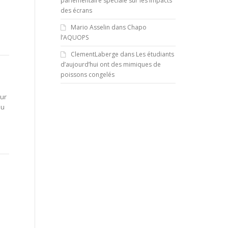
parlementaire spéciale sur les impacts
des écrans
Mario Asselin
dans
Chapo
l’AQUOPS
ClementLaberge
dans
Les étudiants
d’aujourd’hui ont des mimiques de
poissons congelés
sur
au