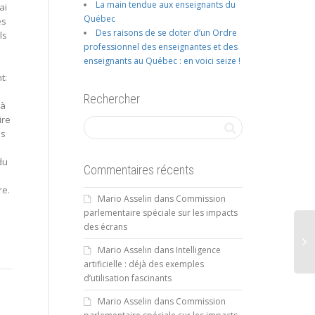
La main tendue aux enseignants du
ai
Québec
és
Des raisons de se doter d’un Ordre
ls
professionnel des enseignantes et des
enseignants au Québec : en voici seize !
t:
Rechercher
là
ire
es
du
Commentaires récents
re.
Mario Asselin
dans
Commission
parlementaire spéciale sur les impacts
des écrans
Mario Asselin
dans
Intelligence
artificielle : déjà des exemples
d’utilisation fascinants
Mario Asselin
dans
Commission