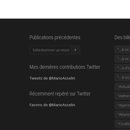
Publications précédentes
Des bil
Publications
"...à c
précédentes
"...à ce
Mes dernières contributions Twitter
"...à d'
"...à o
Tweets de @MarioAsselin
"Actual
Récemment repéré sur Twitter
"Admini
Favoris de @MarioAsselin
"Appre
"Atlant
"Coalit