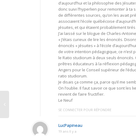
d’aujourd’hui et la philosophie des Jésuite
donc suivi l’hyperlien pour remonter à ta 
de différentes sources, qu’on les avait 
associaient l’école québécoise d’aujourd’h
jésuites, et qui étaient probablement tiré
J’ai laissé sur le blogue de Charles-Antoin
« J’étais curieux de lire les énoncés. Dis
énoncés « jésuites » à l’école d’aujourd’h
de votre intention pédagogique, ce n’est p
le Ratio studiorum à deux seuls énoncés. C
prêtres éducateurs à la réflexion pédagogi
Angers pour le Conseil supérieur de l’éduc
ratio studiorum.
Je disais ça comme ça, parce qu’il me semb
On l’oublie. Il faut savoir ce que sont les l
revient de faire fructifier.
Le Neuf
SE CONNECTER POUR RÉPONDRE
LucPapineau
19 ans Il y a