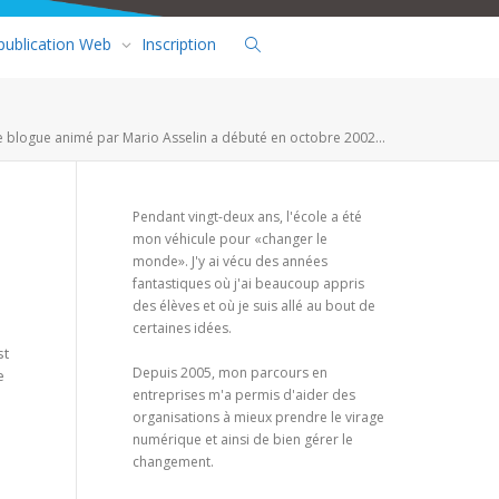
 publication Web
Inscription
e blogue animé par Mario Asselin a débuté en octobre 2002...
Pendant vingt-deux ans, l'école a été
mon véhicule pour «changer le
monde». J'y ai vécu des années
fantastiques où j'ai beaucoup appris
des élèves et où je suis allé au bout de
certaines idées.
e
st
Depuis 2005, mon parcours en
e
entreprises m'a permis d'aider des
organisations à mieux prendre le virage
numérique et ainsi de bien gérer le
changement.