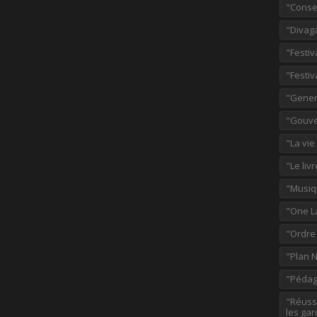
"Consei
"Divag
"Festiv
"Festiv
"Gener
"Gouve
"La vie
"Le liv
"Musiq
"One L
"Ordre
"Plan 
"Pédag
"Réussi
les gar