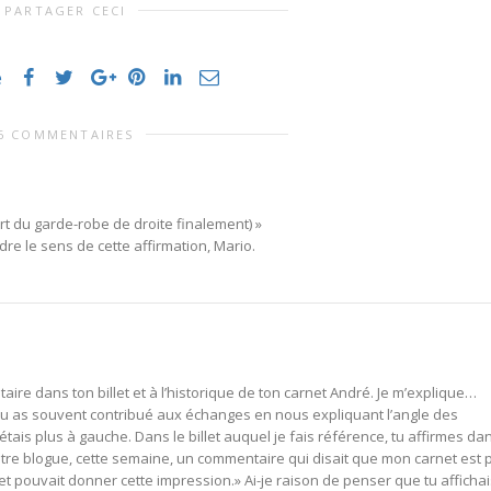
PARTAGER CECI
e
6 COMMENTAIRES
t du garde-robe de droite finalement) »
e le sens de cette affirmation, Mario.
ire dans ton billet et à l’historique de ton carnet André. Je m’explique…
 Tu as souvent contribué aux échanges en nous expliquant l’angle des
étais plus à gauche. Dans le billet auquel je fais référence, tu affirmes da
utre blogue, cette semaine, un commentaire qui disait que mon carnet est 
t pouvait donner cette impression.» Ai-je raison de penser que tu affichai