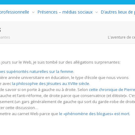
 professionnelle
Présences – médias sociaux
D’autres lieux de
s
nantes
L'aventure de c
 jours sur le Web, je suis tombé sur des allégations surprenantes:
es supériorités naturelles sur la femme
.
ère année universitaire en éducation, le type d’école que nous vivons
te avec
la philosophie des Jésuites au XVIIIe siècle
.
e de savoir si on porte à gauche ou à droite. Selon
cette chronique de Pierr
uche et l’anti-réforme, de droite parce que conservatrice (et élitiste)». C’e
sement (un gars généralement de gauche qui sort du garde-robe de droit
ter cette discussion…
e mettre au carnet Web parce que
le «phénomène des blogues» est mort
.