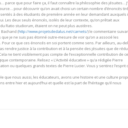
s… parce que pour faire ça, il faut connaître la philosophie des jésuites… J’
source… pour découvrir qu’on avait choisi un certain nombre d’énoncés tir
présentés à des étudiants de première année en leur demandant auxquels i
ui. Les deux seuls énoncés, isolés de leur contexte, qu’on prêtait aux
s du Ratio studiorum, étaient on ne peut plus austères.
e Bachand (
http://www.projetsdedalus.net/carnets/
) le commentaire suivan
ons que je ne suis pas étonné outre-mesure de voir qu’on a associé les
ui. Pour ce que ces énoncés en soi portent comme sens. Par ailleurs, au-de
as rendre justice à la contribution et à la pensée des jésuites que de rédu
ela ne tient visiblement pas compte de l’exceptionnelle contribution de c
que contemporaine. Relisez « L’Activité éducative » qu’a rédigée Pierre
ation ou quelques grands textes de Pierre Lucier. Vous y sentirez l’esprit 
le que nous aussi, les éducateurs, avons une histoire et une culture prop
iens entre hier et aujourd’hui et quelle est la part de l’héritage qu’il nous