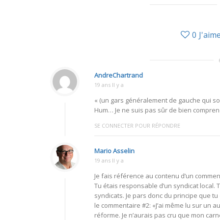
0
J'aim
AndreChartrand
19 ans Il y a
« (un gars généralement de gauche qui sor
Hum… Je ne suis pas sûr de bien comprendr
SE CONNECTER POUR RÉPONDRE
Mario Asselin
19 ans Il y a
Je fais référence au contenu d’un commenta
Tu étais responsable d’un syndicat local.
syndicats. Je pars donc du principe que tu 
le commentaire #2: «J’ai même lu sur un a
réforme. Je n’aurais pas cru que mon carne