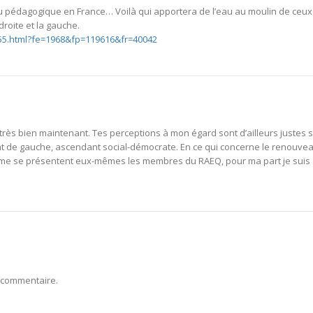
au pédagogique en France… Voilà qui apportera de l’eau au moulin de ceux
droite et la gauche.
055.html?fe=1968&fp=119616&fr=40042
très bien maintenant. Tes perceptions à mon égard sont d’ailleurs justes 
ent de gauche, ascendant social-démocrate. En ce qui concerne le renouve
comme se présentent eux-mêmes les membres du RAEQ, pour ma part je suis
 commentaire.