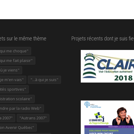
lets sur le même thème
Projets récents dont je suis fie
e qui me choque"
 qui me fait plaisir"
où je viens"
ù je m'en vais"
"...à qui je suis"
ités sportives"
stration scolaire"
ndre par la radio Web"
a 2007"
"Autrans 2007"
ion Avenir Québec"