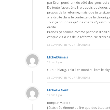
par là un penchant du côté des gens qui so
De toute façon, à te lire depuis quelques 
propos de la réforme, mais que tu te situ
à la droite dans le contexte de la chroniqu
Tout ça pour dire qu’une chatte n’y retrouv
droite…
Prends ça comme comme petit clin d’oeil qui
critique vis-à-vis de la réforme. Ne crois-t
SE CONNECTER POUR RÉPONDRE
MichelDumais
19 ans Il y a
C koi 1 blaug? Et ki il es mord? C kom lé s
SE CONNECTER POUR RÉPONDRE
Michel le Neuf
19 ans Il y a
Bonjour Mario !
J’étais très étonné de lire que des étudia