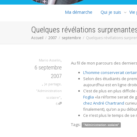
Ma démarche
Qui je suis
Vie
Quelques révélations surprenante
Accueil
2007
septembre
Quelques révélations surpre
,
Mario Asselin
Au fil de mon parcours des derniers
6 septembre
L’homme conserverait certain
2007
Selon des étudiants de premi
,
Je partage
,
aujourd’hui est en ligne droi
C’est de plus en plus difficil
"Administration
,
Foglia
«la réforme serait de ga
scolaire"
chez André Chartrand
curieu
6
finalement), qu’on a pu débu
Ce n’est plus le temps de s
Tags:
"Administration scolaire"