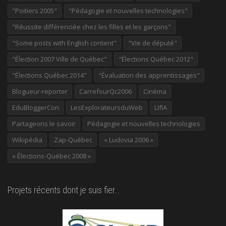
"Poitiers 2005"
"Pédagogie et nouvelles technologies"
"Réussite différenciée chez les filles et les garçons"
"Some posts with English content"
"Vie de député"
"Élection 2007 Ville de Québec"
"Élections Québec 2012"
"Élections Québec 2014"
"Évaluation des apprentissages"
Blogueur-reporter
CarrefourQc2006
Cinéma
EduBloggerCon
LesExplorateursduWeb
LIfIA
Partageons le savoir
Pédagogie et nouvelles technologies
Wikipédia
Zap-Québec
« Ludovia 2006 »
« Élections-Québec 2008 »
Projets récents dont je suis fier…