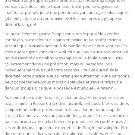
à la vision du groupe. Et ça ne prendrait pas beaucoup de gens ne
pensant pas de la même façon pour qu’un peu de sagesse se
manifeste; parfois, juste une personne ayant un regard plus objectif
(et moins attaché au conformisme) et les membres du groupe se
délient la langue!
Un autre élément qui m’a frappé concerne le parallèle avec les
sondages, surtout leur utilisation en politique. Le conférencier a
raconté que la vraie question à demander devrait être «pour qui tu
crois que les gens vont voter?» plutôt que «pour qui tu vas voter?» Il
nous a raconté de nombreux exemples où la foule avait vu juste,
collectivement dans une prédiction, mais où personne, pris
individuellement avait La bonne réponse. Pour ce qui est de la
diversité, cette phrase a aussi retenu mon attention: «Une personne
peut posséder beaucoup moins d’aptitudes et s’avérer très utile
dans un groupe si ce qu’elle possède est unique». À retenir…
Au moment de quitter la salle, j’ai demandé à M. Surowiecki si des
pays comme la Russie ou la Chine accueillaient aussi bien ses idées
compte tenu de leur propension à ne pas donner beaucoup de
crédit à la démocratie ou au pouvoir des groupes. Il me racontait ne
pas beaucoup avoir eu la chance de prononcer des conférences à
ces endroits, mais que leur expérience de Google pouvait peut-être
donner un indice du niveau de réception de ces idées. Après tout,