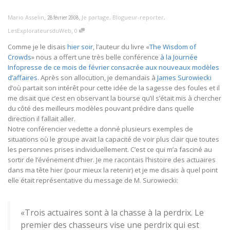
,
,
Mario Asselin
Je partage
,
Blogueur-reporter
,
28 février 2008
,
LesExplorateursduWeb
0
Comme je le disais
hier soir
, l’auteur du livre «
The Wisdom of
Crowds
» nous a offert une très belle conférence
à la Journée
Infopresse de ce mois de février consacrée aux nouveaux modèles
d’affaires
. Après son allocution, je demandais à
James Surowiecki
d’où partait son intérêt pour cette idée de la sagesse des foules et il
me disait que c’est en observant la bourse qu’il s’était mis à chercher
du côté des meilleurs modèles pouvant prédire dans quelle
direction il fallait aller.
Notre conférencier vedette a donné plusieurs exemples de
situations où le groupe avait la capacité de voir plus clair que toutes
les personnes prises individuellement. C’est ce qui m’a fasciné au
sortir de l’événement d’hier. Je me racontais l’histoire des actuaires
dans ma tête hier (pour mieux la retenir) et je me disais à quel point
elle était représentative du message de M. Surowiecki:
«Trois actuaires sont à la chasse à la perdrix. Le
premier des chasseurs vise une perdrix qui est