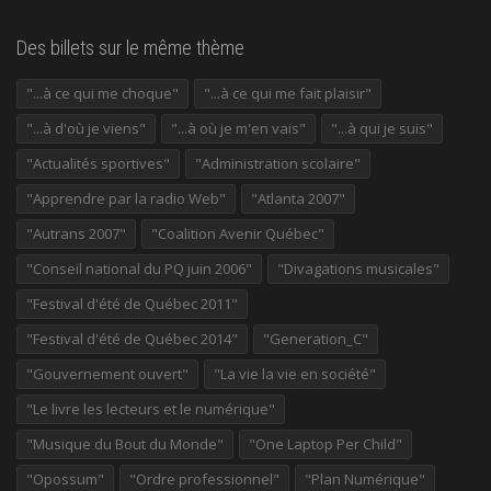
Des billets sur le même thème
"...à ce qui me choque"
"...à ce qui me fait plaisir"
"...à d'où je viens"
"...à où je m'en vais"
"...à qui je suis"
"Actualités sportives"
"Administration scolaire"
"Apprendre par la radio Web"
"Atlanta 2007"
"Autrans 2007"
"Coalition Avenir Québec"
"Conseil national du PQ juin 2006"
"Divagations musicales"
"Festival d'été de Québec 2011"
"Festival d'été de Québec 2014"
"Generation_C"
"Gouvernement ouvert"
"La vie la vie en société"
"Le livre les lecteurs et le numérique"
"Musique du Bout du Monde"
"One Laptop Per Child"
"Opossum"
"Ordre professionnel"
"Plan Numérique"