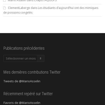
Mario Asselin
dans
Chapo l’AQUOPS
ClementLaberge
dans
Les étudiants d’aujourd’hui ont des mimiques
de poissons congelés
Publications précédentes
Publications
précédentes
Mes dernières contributions Twitter
Tweets de @MarioAsselin
Récemment repéré sur Twitter
Favoris de @MarioAsselin