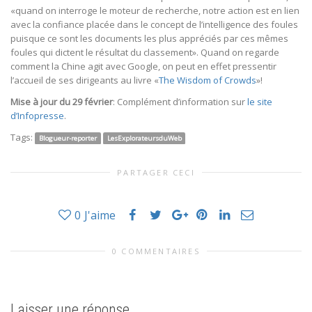
«quand on interroge le moteur de recherche, notre action est en lien
avec la confiance placée dans le concept de l’intelligence des foules
puisque ce sont les documents les plus appréciés par ces mêmes
foules qui dictent le résultat du classement». Quand on regarde
comment la Chine agit avec Google, on peut en effet pressentir
l’accueil de ses dirigeants au livre «
The Wisdom of Crowds
»!
Mise à jour du 29 février
: Complément d’information sur
le site
d’Infopresse
.
Tags:
Blogueur-reporter
LesExplorateursduWeb
PARTAGER CECI
0
J'aime
0 COMMENTAIRES
Laisser une réponse