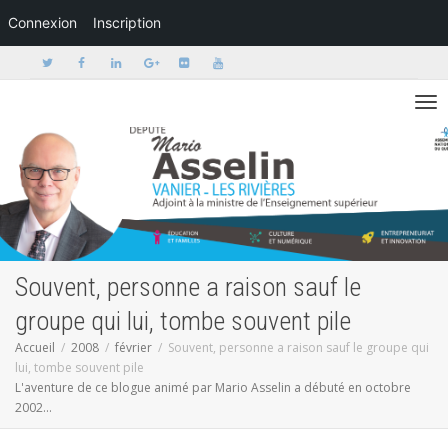
Connexion
Inscription
Activer/dé
Souvent, personne a raison sauf le
groupe qui lui, tombe souvent pile
Accueil
2008
février
Souvent, personne a raison sauf le groupe qui
lui, tombe souvent pile
L'aventure de ce blogue animé par Mario Asselin a débuté en octobre
2002...