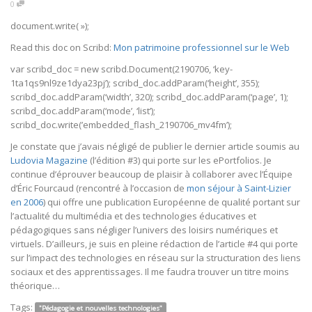
0
document.write( »);
Read this doc on Scribd:
Mon patrimoine professionnel sur le Web
var scribd_doc = new scribd.Document(2190706, ‘key-
1ta1qs9nl9ze1dya23pj’); scribd_doc.addParam(‘height’, 355);
scribd_doc.addParam(‘width’, 320); scribd_doc.addParam(‘page’, 1);
scribd_doc.addParam(‘mode’, ‘list’);
scribd_doc.write(’embedded_flash_2190706_mv4fm’);
Je constate que j’avais négligé de publier le dernier article soumis au
Ludovia Magazine
(l’édition #3) qui porte sur les ePortfolios. Je
continue d’éprouver beaucoup de plaisir à collaborer avec l’Équipe
d’Éric Fourcaud (rencontré à l’occasion de
mon séjour à Saint-Lizier
en 2006
) qui offre une publication Européenne de qualité portant sur
l’actualité du multimédia et des technologies éducatives et
pédagogiques sans négliger l’univers des loisirs numériques et
virtuels. D’ailleurs, je suis en pleine rédaction de l’article #4 qui porte
sur l’impact des technologies en réseau sur la structuration des liens
sociaux et des apprentissages. Il me faudra trouver un titre moins
théorique…
Tags:
"Pédagogie et nouvelles technologies"