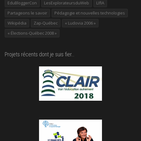
EduBloggerCon
LesExplorateursduWeb
LIfIA
Partageons le savoir
Pédagogie et nouvelles technologies
Wikipédia
Zap-Québec
« Ludovia 2006 »
« Élections-Québec 2008 »
Projets récents dont je suis fier…