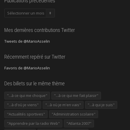
Publications précédentes
Publications
précédentes
Mes dernières contributions Twitter
Tweets de @MarioAsselin
Récemment repéré sur Twitter
Favoris de @MarioAsselin
Des billets sur le même thème
"...à ce qui me choque"
"...à ce qui me fait plaisir"
"...à d'où je viens"
"...à où je m'en vais"
"...à qui je suis"
"Actualités sportives"
"Administration scolaire"
"Apprendre par la radio Web"
"Atlanta 2007"