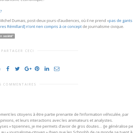
é?
e Michel Dumais, post-deux-jours-d’audiences, où il ne prend «
pas de gants
ères Rémillard] n’ont rien compris à ce concept
de journalisme civique.
en société"
PARTAGER CECI
e
5 COMMENTAIRES
alement les citoyens à être partie prenante de l’information véhiculée, par
pinions, et leurs interactions avec les animateurs et analystes.
yses » tqsiennes, je me permets d’avoir de gros doutes… (Je généralise pe
le au « journalisme-citoyen » (bien que les Schnobb de ce monde se tuent à