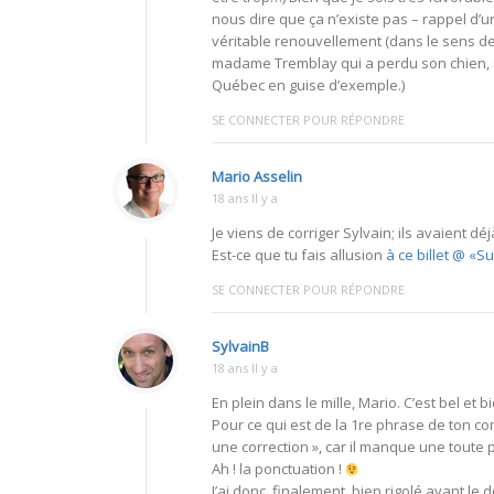
nous dire que ça n’existe pas – rappel d’un 
véritable renouvellement (dans le sens de
madame Tremblay qui a perdu son chien, sni
Québec en guise d’exemple.)
SE CONNECTER POUR RÉPONDRE
Mario Asselin
18 ans Il y a
Je viens de corriger Sylvain; ils avaient d
Est-ce que tu fais allusion
à ce billet @ «S
SE CONNECTER POUR RÉPONDRE
SylvainB
18 ans Il y a
En plein dans le mille, Mario. C’est bel et b
Pour ce qui est de la 1re phrase de ton com
une correction », car il manque une toute pet
Ah ! la ponctuation !
J’ai donc, finalement, bien rigolé avant le