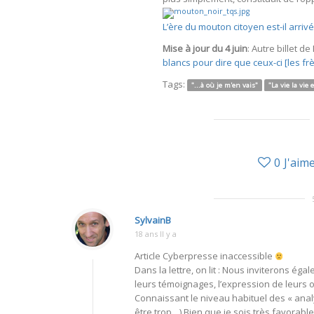
L’ère du mouton citoyen est-il arriv
Mise à jour du 4 juin
: Autre billet d
blancs pour dire que ceux-ci [les fr
Tags:
"...à où je m'en vais"
"La vie la vie 
0
J'aim
SylvainB
18 ans Il y a
Article Cyberpresse inaccessible
Dans la lettre, on lit : Nous inviterons ég
leurs témoignages, l’expression de leurs o
Connaissant le niveau habituel des « anal
être trop…) Bien que je sois très favorab