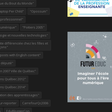
ue du Bout du Monde"
aptop Per Child"
"Opossum"
 professionnel"
Numérique"
"Poitiers 2005"
ogie et nouvelles technologies"
te différenciée chez les filles et
çons"
osts with English content"
e député"
on 2007 Ville de Québec"
ions Québec 2012"
ions Québec 2014"
ation des apprentissages"
ur-reporter
CarrefourQc2006
a
EduBloggerCon