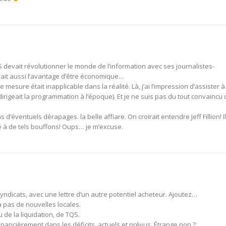
QS devait révolutionner le monde de l’information avec ses journalistes-
it aussi l’avantage d’être économique…
e mesure était inapplicable dans la réalité. Là, j’ai l’impression d’assister à
dirigeait la programmation à l’époque). Et je ne suis pas du tout convaincu
d’éventuels dérapages. la belle affiare. On croirait entendre Jeff Fillion! Il
ié à de tels bouffons! Oups… je m’excuse.
 syndicats, avec une lettre d’un autre potentiel acheteur. Ajoutez…
a pas de nouvelles locales.
u de la liquidation, de TQS.
nancièrement dans les déficits, actuels et prévus. Étrange non ?…