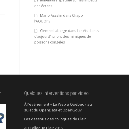
parlementaire spéciale sur les impacts
des écrans
Mario Asselin
dans
Chapo
l’AQUOPS
ClementLaberge
dans
Les étudiants
d’aujourd’hui ont des mimiques de
poissons congelés
r…
Quelques interventions par vidéo
À l'événement « Le Web à Québec » au
sujet du OpenData et OpenGouv
Les dessous des colloques de Clair
Au Colloque Clair 2015