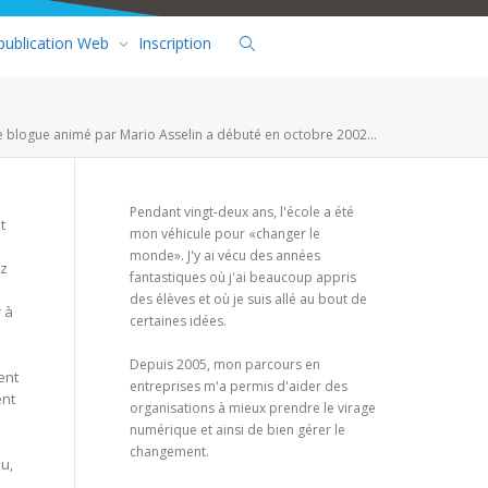
 publication Web
Inscription
e blogue animé par Mario Asselin a débuté en octobre 2002...
Pendant vingt-deux ans, l'école a été
t
mon véhicule pour «changer le
monde». J'y ai vécu des années
ez
fantastiques où j'ai beaucoup appris
des élèves et où je suis allé au bout de
r à
certaines idées.
Depuis 2005, mon parcours en
ent
entreprises m'a permis d'aider des
ent
organisations à mieux prendre le virage
numérique et ainsi de bien gérer le
changement.
ou,