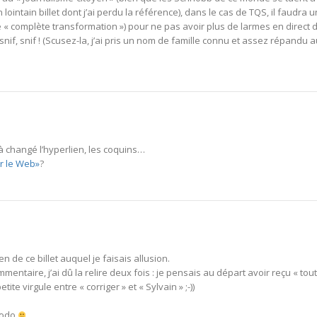
lointain billet dont j’ai perdu la référence), dans le cas de TQS, il faudra u
 « complète transformation ») pour ne pas avoir plus de larmes en direct 
f, snif ! (Scusez-la, j’ai pris un nom de famille connu et assez répandu a
éjà changé l’hyperlien, les coquins…
ur le Web»
?
ien de ce billet auquel je faisais allusion.
mentaire, j’ai dû la relire deux fois : je pensais au départ avoir reçu « tou
ite virgule entre « corriger » et « Sylvain » ;-))
 dodo