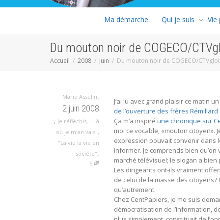
Ma démarche
Qui je suis
Vie
Du mouton noir de COGECO/CTVgl
Accueil
2008
juin
Du mouton noir de COGECO/CTVglob
,
Mario Asselin
J’ai lu avec grand plaisir ce matin u
2 juin 2008
de l’ouverture des frères Rémillard
,
Ça m’a inspiré
une chronique sur C
Je réfléchis
,
"...à
moi ce vocable, «mouton citoyen». Je
où je m'en vais"
,
expression pouvait convenir dans 
"La vie la vie en
informer. Je comprends bien qu’on v
,
société"
marché télévisuel; le slogan a bien 
5
Les dirigeants ont-ils vraiment of
de celui de la masse des citoyens? D
qu’autrement.
Chez CentPapiers, je me suis demand
démocratisation de l’information, de
plus simplement, constituait de l’