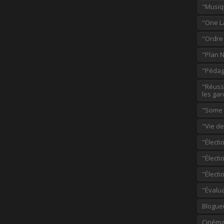
"Musiq
"One L
"Ordre
"Plan 
"Pédag
"Réussi
les gar
"Some p
"Vie d
"Électi
"Élect
"Élect
"Évalu
Blogue
Ciném