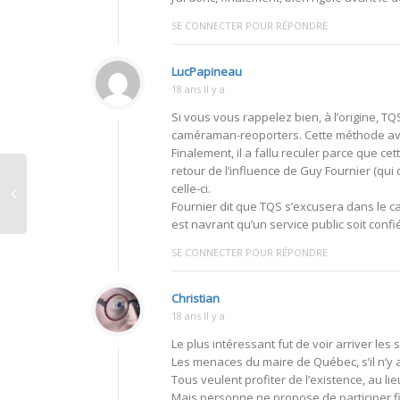
SE CONNECTER POUR RÉPONDRE
LucPapineau
18 ans Il y a
Si vous vous rappelez bien, à l’origine, T
caméraman-reoporters. Cette méthode ava
Finalement, il a fallu reculer parce que cett
retour de l’influence de Guy Fournier (qui 
celle-ci.
Fournier dit que TQS s’excusera dans le cas 
est navrant qu’un service public soit conf
SE CONNECTER POUR RÉPONDRE
Christian
18 ans Il y a
Le plus intéressant fut de voir arriver les
Les menaces du maire de Québec, s’il n’y 
Tous veulent profiter de l’existence, au lie
Mais personne ne propose de participer fi