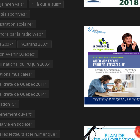
ù je m'en vais"
"...à qui je suis"
ités sportives"
stration scolaire"
ndre par la radio Web"
a 2007"
"Autrans 2007"
ion Avenir Québec"
l national du PQ juin 2006"
ations musicales"
al d'été de Québec 2011"
al d'été de Québec 2014"
ation_C"
rnement ouvert"
 la vie en société"
re les lecteurs et le numérique"