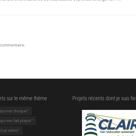
 commentaire.
lets sur le même thème
Projets récents dont je suis fie
e qui me choque"
 qui me fait plaisir"
où je viens"