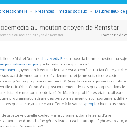
 professionnelle
Présences – médias sociaux
D’autres lieux de
obemedia au mouton citoyen de Remstar
emedia au mouton citoyen de Remstar
L'aventure de c
n billet de Michel Dumais
chez MédiaBiz
qui pose la bonne question au suje
 au journalisme civique
: participation ou exploitation?
entPapiers
(
hyperlien à venir, si le texte est accepté
) qui a fait émerger ch
 suis parti de «mouton noir», évidemment, et je me suis dit que cette
le sens qu’on se propose quasiment
d’utiliser
le citoyen qui veut contribue
euille rafraîchir l’énoncé de positionnement de TQS qui a captivé dans le
pris, lui… «Le mouton noir de la télé». Mais les problèmes étaient ailleurs.
fert une programmation digne des personnes ayant un comportement différ
isons que la marginalité était offerte à la sauce «
people
» bien plus souv
é si cette «nouvelle couleur» allait vraiment dans le sens d’une
 l’adaptation d’une chaîne généraliste au Web participatif (dit «Web 2.0») 
opportunisme économique?