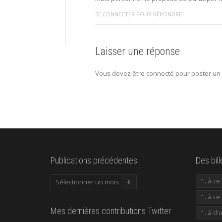
SE CONNECTER POUR RÉPONDRE
Laisser une réponse
Vous devez être connecté pour poster un
Publications précédentes
Des bil
Publications
"...à c
précédentes
"...à ce
Mes dernières contributions Twitter
"...à d'