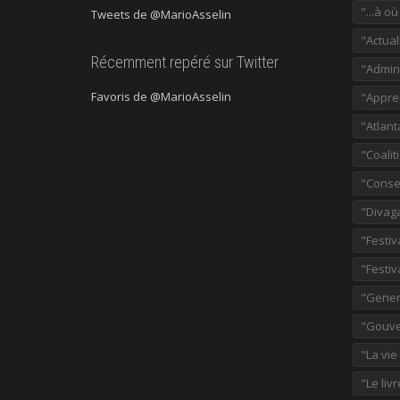
"...à o
Tweets de @MarioAsselin
"Actual
Récemment repéré sur Twitter
"Admini
Favoris de @MarioAsselin
"Appre
"Atlant
"Coalit
"Consei
"Divag
"Festiv
"Festiv
"Gener
"Gouve
"La vie
"Le liv