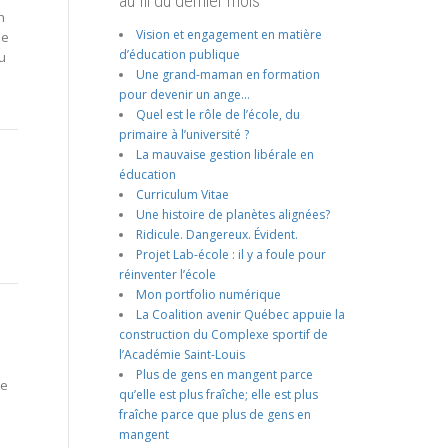
au fil du dernier mois
n
Vision et engagement en matière
de
d’éducation publique
u
Une grand-maman en formation
pour devenir un ange…
Quel est le rôle de l’école, du
primaire à l’université ?
La mauvaise gestion libérale en
éducation
Curriculum Vitae
Une histoire de planètes alignées?
Ridicule. Dangereux. Évident.
Projet Lab-école : il y a foule pour
réinventer l’école
Mon portfolio numérique
La Coalition avenir Québec appuie la
construction du Complexe sportif de
l’Académie Saint-Louis
Plus de gens en mangent parce
te
qu’elle est plus fraîche; elle est plus
fraîche parce que plus de gens en
mangent