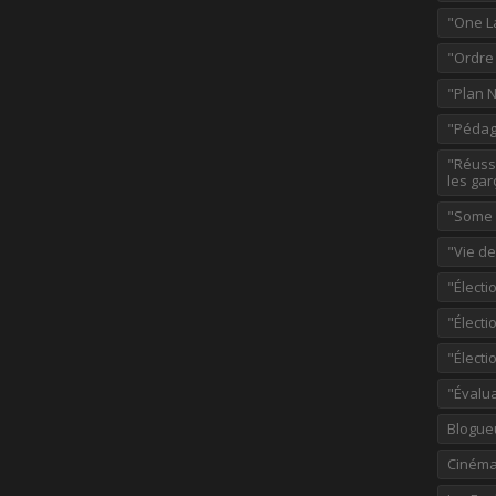
"One L
"Ordre
"Plan 
"Pédag
"Réussi
les gar
"Some p
"Vie d
"Électi
"Élect
"Élect
"Évalu
Blogue
Ciném