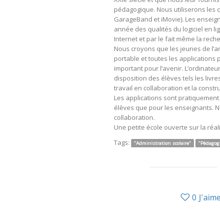
pédagogique. Nous utiliserons les qual
GarageBand et iMovie). Les enseign
année des qualités du logiciel en li
Internet et par le fait même la rec
Nous croyons que les jeunes de l’an
portable et toutes les application
important pour l’avenir. L’ordinateu
disposition des élèves tels les livr
travail en collaboration et la const
Les applications sont pratiquement il
élèves que pour les enseignants. N
collaboration.
Une petite école ouverte sur la ré
Tags:
"Administration scolaire"
"Pédagogi
0
J'aim