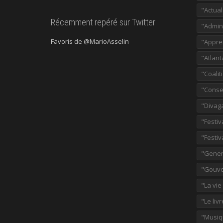
"Actual
Récemment repéré sur Twitter
"Admini
Favoris de @MarioAsselin
"Appre
"Atlant
"Coalit
"Consei
"Divag
"Festiv
"Festiv
"Gener
"Gouve
"La vie
"Le liv
"Musiq