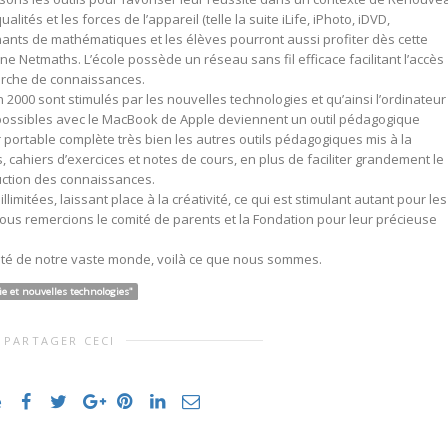
ités et les forces de l’appareil (telle la suite iLife, iPhoto, iDVD,
ants de mathématiques et les élèves pourront aussi profiter dès cette
gne Netmaths. L’école possède un réseau sans fil efficace facilitant l’accès
herche de connaissances.
 2000 sont stimulés par les nouvelles technologies et qu’ainsi l’ordinateur
s possibles avec le MacBook de Apple deviennent un outil pédagogique
r portable complète très bien les autres outils pédagogiques mis à la
es, cahiers d’exercices et notes de cours, en plus de faciliter grandement le
ruction des connaissances.
limitées, laissant place à la créativité, ce qui est stimulant autant pour les
ous remercions le comité de parents et la Fondation pour leur précieuse
alité de notre vaste monde, voilà ce que nous sommes.
e et nouvelles technologies"
PARTAGER CECI
e