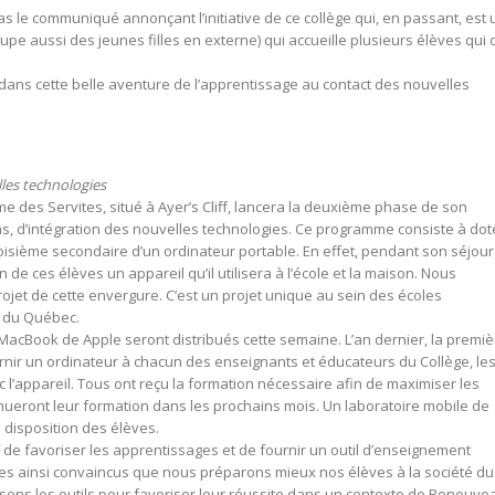
as le communiqué annonçant l’initiative de ce collège qui, en passant, est 
pe aussi des jeunes filles en externe) qui accueille plusieurs élèves qui 
 dans cette belle aventure de l’apprentissage au contact des nouvelles
les technologies
e des Servites, situé à Ayer’s Cliff, lancera la deuxième phase de son
, d’intégration des nouvelles technologies. Ce programme consiste à dot
oisième secondaire d’un ordinateur portable. En effet, pendant son séjour
de ces élèves un appareil qu’il utilisera à l’école et la maison. Nous
jet de cette envergure. C’est un projet unique au sein des écoles
 du Québec.
 MacBook de Apple seront distribués cette semaine. L’an dernier, la premiè
rnir un ordinateur à chacun des enseignants et éducateurs du Collège, le
ec l’appareil. Tous ont reçu la formation nécessaire afin de maximiser les
nueront leur formation dans les prochains mois. Un laboratoire mobile de
a disposition des élèves.
f de favoriser les apprentissages et de fournir un outil d’enseignement
es ainsi convaincus que nous préparons mieux nos élèves à la société du
ssons les outils pour favoriser leur réussite dans un contexte de Renouve