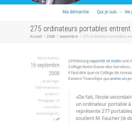
Ma démarche
Qui je suis
Vie
275 ordinateurs portables entrent 
Accueil
2008
septembre
275 ordinateurs portables ent
,
Mario Asselin
L’infobourg
rapporte ce matin
une no
16 septembre
Collège Notre-Dame-des-Servites», e
Il faut dire que ce Collège de nivea
2008
Eastern Townships qui
anime un p
,
Je partage
,
"Administration
scolaire"
,
«De fait, l’école seconda
"Pédagogie et
un ordinateur portable à 
nouvelles
représente 277 portables.
,
technologies"
soutient M. Faucher (le di
0