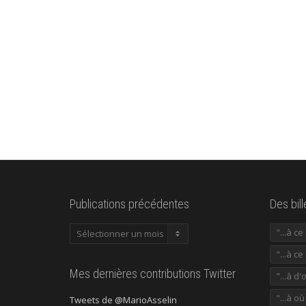
Publications précédentes
Des bil
Publications
"...à c
précédentes
"...à ce
Mes dernières contributions Twitter
"...à d'
"...à o
Tweets de @MarioAsselin