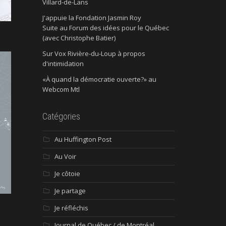
Villard-de-Lans
J'appuie la Fondation Jasmin Roy
Suite au Forum des idées pour le Québec
(avec Christophe Batier)
Sur Vox Rivière-du-Loup à propos
d'intimidation
«À quand la démocratie ouverte?» au
Webcom Mtl
Catégories
Au Huffington Post
Au Voir
Je côtoie
Je partage
Je réfléchis
Journal de Québec / de Montréal