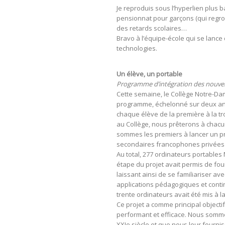
Je reproduis sous l’hyperlien plus b
pensionnat pour garçons (qui regrou
des retards scolaires…
Bravo à l’équipe-école qui se lance
technologies.
Un élève, un portable
Programme d’intégration des nouvel
Cette semaine, le Collège Notre-Dam
programme, échelonné sur deux ans
chaque élève de la première à la tr
au Collège, nous prêterons à chacun 
sommes les premiers à lancer un pro
secondaires francophones privées
Au total, 277 ordinateurs portables
étape du projet avait permis de fou
laissant ainsi de se familiariser av
applications pédagogiques et conti
trente ordinateurs avait été mis à l
Ce projet a comme principal objecti
performant et efficace. Nous somm
XXIe siècle et que nous leur fourni