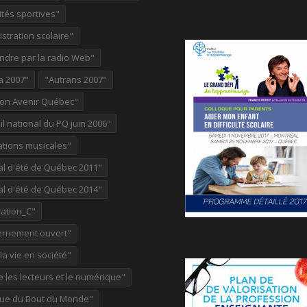
ités sportives"
stration scolaire"
ndre par la radio Web"
a 2007"
"Autrans 2007"
ion Avenir Québec"
l national du PQ juin 2006"
ations musicales"
al d'été de Québec 2011"
al d'été de Québec 2014"
ation_C"
rnement ouvert"
 la vie en société"
re les lecteurs et le numérique"
ue du Bout du Monde"