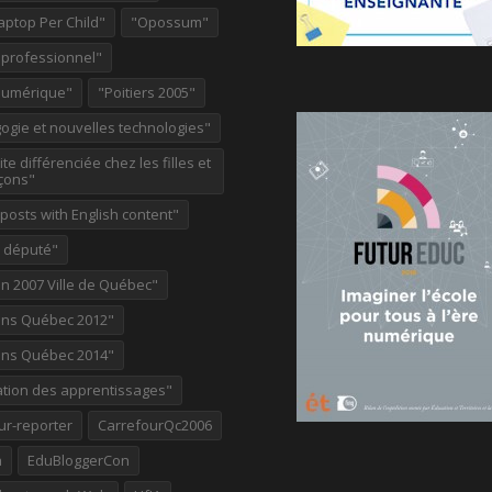
aptop Per Child"
"Opossum"
 professionnel"
Numérique"
"Poitiers 2005"
ogie et nouvelles technologies"
te différenciée chez les filles et
çons"
osts with English content"
e député"
on 2007 Ville de Québec"
ions Québec 2012"
ions Québec 2014"
ation des apprentissages"
ur-reporter
CarrefourQc2006
a
EduBloggerCon