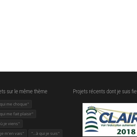
lets sur le même thème
Projets récents dont je suis fie
e qui me choque"
 qui me fait plaisir"
où je viens"
ù je m'en vais"
"...à qui je suis"