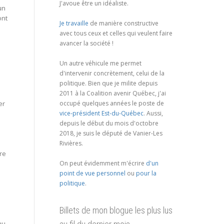
J'avoue être un idéaliste.
un
ont
Je travaille
de manière constructive
avec tous ceux et celles qui veulent faire
avancer la société !
Un autre véhicule me permet
d'intervenir concrètement, celui de la
politique. Bien que je milite depuis
2011 à la Coalition avenir Québec, j'ai
occupé quelques années le poste de
er
vice-président Est-du-Québec
. Aussi,
depuis le début du mois d'octobre
2018, je suis le député de Vanier-Les
Rivières.
re
On peut évidemment m'écrire
d'un
s
point de vue personnel
ou
pour la
politique
.
Billets de mon blogue les plus lus
au