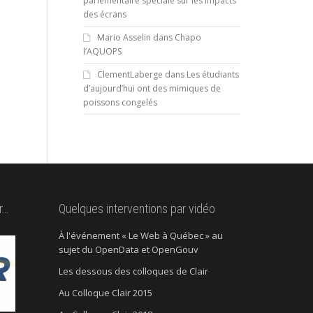
parlementaire spéciale sur les impacts
des écrans
Mario Asselin
dans
Chapo
l’AQUOPS
ClementLaberge
dans
Les étudiants
d’aujourd’hui ont des mimiques de
poissons congelés
r…
Quelques interventions par vidéo
À l'événement « Le Web à Québec » au
sujet du OpenData et OpenGouv
Les dessous des colloques de Clair
Au Colloque Clair 2015