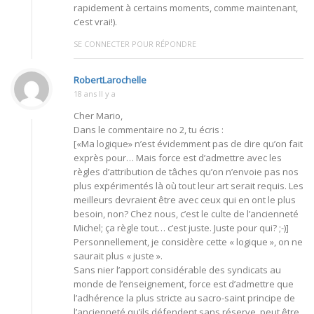
rapidement à certains moments, comme maintenant,
c’est vrai!).
SE CONNECTER POUR RÉPONDRE
RobertLarochelle
18 ans Il y a
Cher Mario,
Dans le commentaire no 2, tu écris :
[«Ma logique» n’est évidemment pas de dire qu’on fait
exprès pour… Mais force est d’admettre avec les
règles d’attribution de tâches qu’on n’envoie pas nos
plus expérimentés là où tout leur art serait requis. Les
meilleurs devraient être avec ceux qui en ont le plus
besoin, non? Chez nous, c’est le culte de l’ancienneté
Michel; ça règle tout… c’est juste. Juste pour qui? ;-)]
Personnellement, je considère cette « logique », on ne
saurait plus « juste ».
Sans nier l’apport considérable des syndicats au
monde de l’enseignement, force est d’admettre que
l’adhérence la plus stricte au sacro-saint principe de
l’ancienneté qu’ils défendent sans réserve, peut être