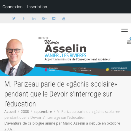
Connexion
Inscription
Activer/dé
M. Parizeau parle de «gâchis scolaire»
pendant que le Devoir s’interroge sur
l’éducation
Accueil
2008
septembre
M. Parizeau parle de «gâchis scolaire»
pendant que le Devoir s’interroge sur l’éducation
L'aventure de ce blogue animé par Mario Asselin a débuté en octobre
2002...