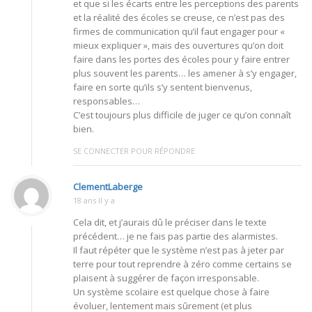
et que si les écarts entre les perceptions des parents
et la réalité des écoles se creuse, ce n’est pas des
firmes de communication qu’il faut engager pour «
mieux expliquer », mais des ouvertures qu’on doit
faire dans les portes des écoles pour y faire entrer
plus souvent les parents… les amener à s’y engager,
faire en sorte qu’ils s’y sentent bienvenus,
responsables…
C’est toujours plus difficile de juger ce qu’on connaît
bien.
SE CONNECTER POUR RÉPONDRE
ClementLaberge
18 ans Il y a
Cela dit, et j’aurais dû le préciser dans le texte
précédent… je ne fais pas partie des alarmistes.
Il faut répéter que le système n’est pas à jeter par
terre pour tout reprendre à zéro comme certains se
plaisent à suggérer de façon irresponsable.
Un système scolaire est quelque chose à faire
évoluer, lentement mais sûrement (et plus