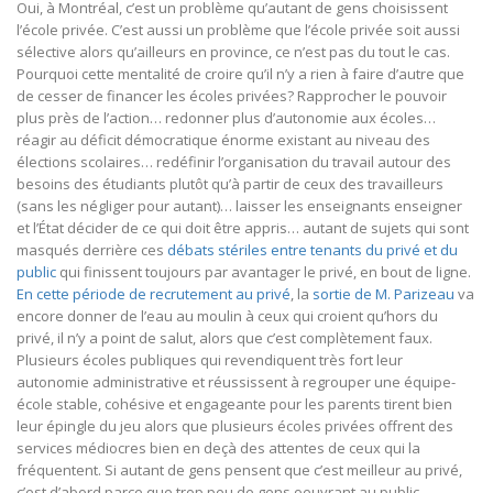
Oui, à Montréal, c’est un problème qu’autant de gens choisissent
l’école privée. C’est aussi un problème que l’école privée soit aussi
sélective alors qu’ailleurs en province, ce n’est pas du tout le cas.
Pourquoi cette mentalité de croire qu’il n’y a rien à faire d’autre que
de cesser de financer les écoles privées? Rapprocher le pouvoir
plus près de l’action… redonner plus d’autonomie aux écoles…
réagir au déficit démocratique énorme existant au niveau des
élections scolaires… redéfinir l’organisation du travail autour des
besoins des étudiants plutôt qu’à partir de ceux des travailleurs
(sans les négliger pour autant)… laisser les enseignants enseigner
et l’État décider de ce qui doit être appris… autant de sujets qui sont
masqués derrière ces
débats stériles entre tenants du privé et du
public
qui finissent toujours par avantager le privé, en bout de ligne.
En cette période de recrutement au privé
, la
sortie de M. Parizeau
va
encore donner de l’eau au moulin à ceux qui croient qu’hors du
privé, il n’y a point de salut, alors que c’est complètement faux.
Plusieurs écoles publiques qui revendiquent très fort leur
autonomie administrative et réussissent à regrouper une équipe-
école stable, cohésive et engageante pour les parents tirent bien
leur épingle du jeu alors que plusieurs écoles privées offrent des
services médiocres bien en deçà des attentes de ceux qui la
fréquentent. Si autant de gens pensent que c’est meilleur au privé,
c’est d’abord parce que trop peu de gens oeuvrant au public