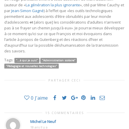
(auteur de «
La génération la plus ignorante
», cité par Mme Cauchy et
par
Jean-Simon Gagné
) à l’effet que «les outils technologiques
permettent aux adolescents d’être obnubilés par leur monde
d’adolescents
et
[alors que] les considérations d’adultes n’arrivent
pas à se frayer un chemin jusqu’à eux». Je pourrai mieux développer
à ce moment qu’ici sur ce que François et moi évoquions dans
l’article à propos de Gutenberg et des réactions d’hier et
d’aujourd’hui sur la possible déshumanisation de la transmission
des savoirs.
Tags:
"...à qui je suis"
"Administration scolaire"
"Pédagogie et nouvelles technologies"
PARTAGER CECI
0
J'aime
15 COMMENTAIRES
Michel Le Neuf
18 ans Il y a