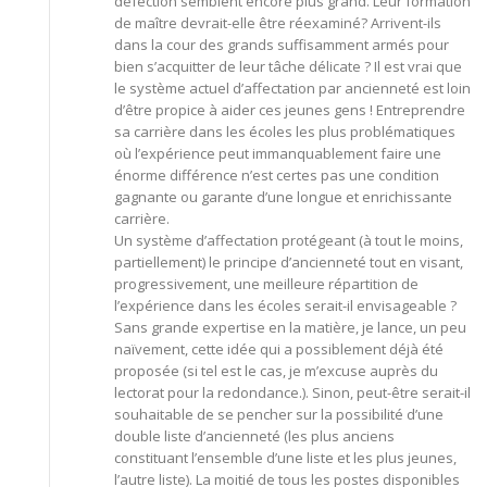
défection semblent encore plus grand. Leur formation
de maître devrait-elle être réexaminé? Arrivent-ils
dans la cour des grands suffisamment armés pour
bien s’acquitter de leur tâche délicate ? Il est vrai que
le système actuel d’affectation par ancienneté est loin
d’être propice à aider ces jeunes gens ! Entreprendre
sa carrière dans les écoles les plus problématiques
où l’expérience peut immanquablement faire une
énorme différence n’est certes pas une condition
gagnante ou garante d’une longue et enrichissante
carrière.
Un système d’affectation protégeant (à tout le moins,
partiellement) le principe d’ancienneté tout en visant,
progressivement, une meilleure répartition de
l’expérience dans les écoles serait-il envisageable ?
Sans grande expertise en la matière, je lance, un peu
naïvement, cette idée qui a possiblement déjà été
proposée (si tel est le cas, je m’excuse auprès du
lectorat pour la redondance.). Sinon, peut-être serait-il
souhaitable de se pencher sur la possibilité d’une
double liste d’ancienneté (les plus anciens
constituant l’ensemble d’une liste et les plus jeunes,
l’autre liste). La moitié de tous les postes disponibles