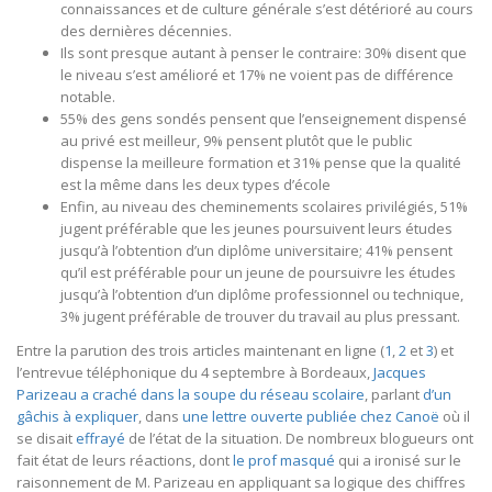
connaissances et de culture générale s’est détérioré au cours
des dernières décennies.
Ils sont presque autant à penser le contraire: 30% disent que
le niveau s’est amélioré et 17% ne voient pas de différence
notable.
55% des gens sondés pensent que l’enseignement dispensé
au privé est meilleur, 9% pensent plutôt que le public
dispense la meilleure formation et 31% pense que la qualité
est la même dans les deux types d’école
Enfin, au niveau des cheminements scolaires privilégiés, 51%
jugent préférable que les jeunes poursuivent leurs études
jusqu’à l’obtention d’un diplôme universitaire; 41% pensent
qu’il est préférable pour un jeune de poursuivre les études
jusqu’à l’obtention d’un diplôme professionnel ou technique,
3% jugent préférable de trouver du travail au plus pressant.
Entre la parution des trois articles maintenant en ligne (
1
,
2
et
3
) et
l’entrevue téléphonique du 4 septembre à Bordeaux,
Jacques
Parizeau a craché dans la soupe du réseau scolaire
, parlant
d’un
gâchis à expliquer
, dans
une lettre ouverte publiée chez Canoë
où il
se disait
effrayé
de l’état de la situation. De nombreux blogueurs ont
fait état de leurs réactions, dont
le prof masqué
qui a ironisé sur le
raisonnement de M. Parizeau en appliquant sa logique des chiffres