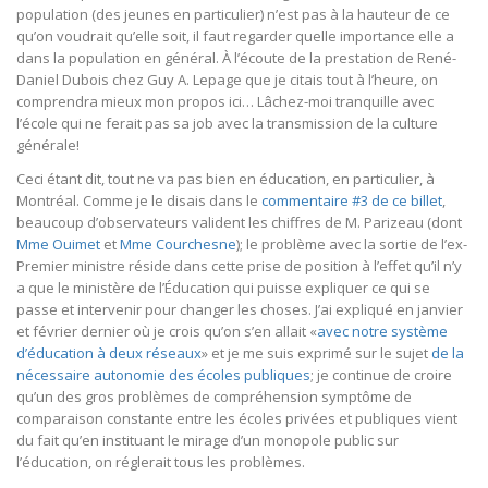
population (des jeunes en particulier) n’est pas à la hauteur de ce
qu’on voudrait qu’elle soit, il faut regarder quelle importance elle a
dans la population en général. À l’écoute de la prestation de René-
Daniel Dubois chez Guy A. Lepage que je citais tout à l’heure, on
comprendra mieux mon propos ici… Lâchez-moi tranquille avec
l’école qui ne ferait pas sa job avec la transmission de la culture
générale!
Ceci étant dit, tout ne va pas bien en éducation, en particulier, à
Montréal. Comme je le disais dans le
commentaire #3 de ce billet
,
beaucoup d’observateurs valident les chiffres de M. Parizeau (dont
Mme Ouimet
et
Mme Courchesne
); le problème avec la sortie de l’ex-
Premier ministre réside dans cette prise de position à l’effet qu’il n’y
a que le ministère de l’Éducation qui puisse expliquer ce qui se
passe et intervenir pour changer les choses. J’ai expliqué en janvier
et février dernier où je crois qu’on s’en allait «
avec notre système
d’éducation à deux réseaux
» et je me suis exprimé sur le sujet
de la
nécessaire autonomie des écoles publiques
; je continue de croire
qu’un des gros problèmes de compréhension symptôme de
comparaison constante entre les écoles privées et publiques vient
du fait qu’en instituant le mirage d’un monopole public sur
l’éducation, on réglerait tous les problèmes.