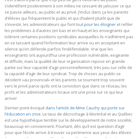
s’identifient positivement à son milieu ne cessant de jalouser ce qui
se passe ailleurs, au public et au privé. J’inclus dans ça les parents
d’élèves qui fréquentent le public et qui chialent plutôt que de
s’investir, les administrateurs qui font tout
pour les éloigner
et refiler
les problèmes à d’autres (en bas et en haut) et les enseignants qui
tolèrent certaines positions syndicales auxquelles ils n’adhèrent pas
en se tassant quand l’information leur arrive ou en acceptant en
silence qu’on défende parfois l’indéfendable. Vrai que les
enseignants ont aujourd’hui une profession vulnérable, exigeante
et difficile, mais la qualité de leur organisation repose en grande
partie sur leur capacité d’agir personnellement, très peu sur celle de
la capacité d’agir de leur syndicat. Trop de choses au public se
décident «au provincial» et les parents se tournent trop souvent
vers le privé parce qu’ils ont la conviction que dans ce réseau, les
profs et les administrateurs locaux ont une prise sur ce qui leur
arrive!
Dernier point évoqué
dans l’article de Mme Cauchy qui porte sur
l’éducation en crise
. Le taux de décrochage à Montréal et au Québec
est une hypothèque terrible sur le développement de notre société,
beaucoup en conviennent. Pourtant, dès qu’il est question d’agir
pour que l’école arrive à trouver sa pertinence aux yeux des élèves