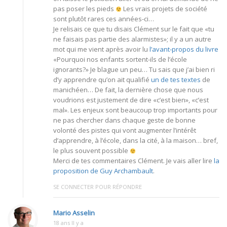
pas poser les pieds
Les vrais projets de société
sont plutôt rares ces années-ci…
Je relisais ce que tu disais Clément sur le fait que «tu
ne faisais pas partie des alarmistes»; il y a un autre
mot qui me vient après avoir lu
l’avant-propos du livre
«Pourquoi nos enfants sortent-ils de l’école
ignorants?» Je blague un peu… Tu sais que j’ai bien ri
d’y apprendre qu’on ait qualifié
un de tes textes
de
manichéen… De fait, la dernière chose que nous
voudrions est justement de dire «c’est bien», «c’est
mal». Les enjeux sont beaucoup trop importants pour
ne pas chercher dans chaque geste de bonne
volonté des pistes qui vont augmenter l’intérêt
d’apprendre, à l’école, dans la cité, à la maison… bref,
le plus souvent possible
Merci de tes commentaires Clément. Je vais aller lire
la
proposition de Guy Archambault
.
SE CONNECTER POUR RÉPONDRE
Mario Asselin
18 ans Il y a