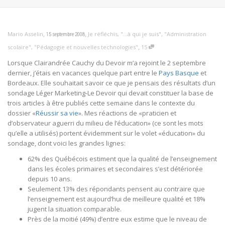
,
,
Mario Asselin
Je réfléchis
,
"...à qui je suis"
,
"Administration
15 septembre 2008
,
scolaire"
,
"Pédagogie et nouvelles technologies"
15
Lorsque Clairandrée Cauchy du Devoir m’a rejoint le 2 septembre
dernier, j’étais en vacances quelque part entre le
Pays Basque
et
Bordeaux. Elle souhaitait savoir ce que je pensais des résultats d’un
sondage Léger Marketing-Le Devoir qui devait constituer la base de
trois articles à être publiés cette semaine dans le contexte du
dossier «
Réussir sa vie
». Mes réactions de «praticien et
d’observateur aguerri du milieu de l’éducation» (ce sont les mots
qu’elle a utilisés) portent évidemment sur le volet «éducation» du
sondage, dont voici les grandes lignes:
62% des Québécois estiment que la qualité de l’enseignement
dans les écoles primaires et secondaires s’est détériorée
depuis 10 ans.
Seulement 13% des répondants pensent au contraire que
l’enseignement est aujourd’hui de meilleure qualité et 18%
jugent la situation comparable.
Près de la moitié (49%) d’entre eux estime que le niveau de