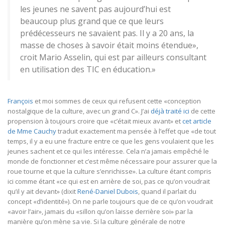
les jeunes ne savent pas aujourd’hui est
beaucoup plus grand que ce que leurs
prédécesseurs ne savaient pas. Il y a 20 ans, la
masse de choses à savoir était moins étendue»,
croit Mario Asselin, qui est par ailleurs consultant
en utilisation des TIC en éducation.»
François
et moi sommes de ceux qui refusent cette «conception
nostalgique de la culture, avec un grand C». J’ai
déjà traité ici
de cette
propension à toujours croire que «c’était mieux avant» et
cet article
de Mme Cauchy
traduit exactement ma pensée à l’effet que «de tout
temps, il y a eu une fracture entre ce que les gens voulaient que les
jeunes sachent et ce qui les intéresse. Cela n’a jamais empêché le
monde de fonctionner et c’est même nécessaire pour assurer que la
roue tourne et que la culture s’enrichisse». La culture étant compris
ici comme étant «ce qui est en arrière de soi, pas ce qu’on voudrait
qu’il y ait devant» (dixit
René-Daniel Dubois
, quand il parlait du
concept «d’identité»). On ne parle toujours que de ce qu’on voudrait
«avoir l’air», jamais du «sillon qu’on laisse derrière soi» par la
manière qu’on mène sa vie. Si la culture générale de notre