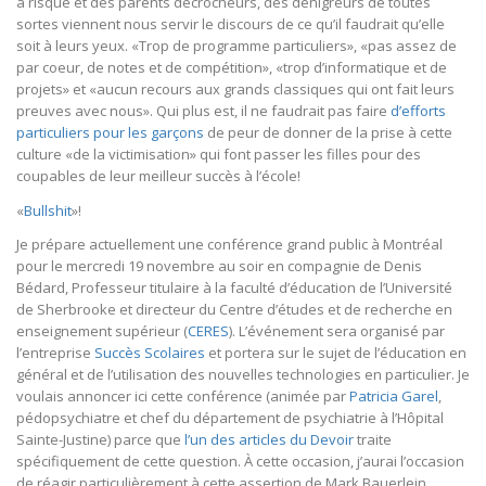
à risque et des parents décrocheurs, des dénigreurs de toutes
sortes viennent nous servir le discours de ce qu’il faudrait qu’elle
soit à leurs yeux. «Trop de programme particuliers», «pas assez de
par coeur, de notes et de compétition», «trop d’informatique et de
projets» et «aucun recours aux grands classiques qui ont fait leurs
preuves avec nous». Qui plus est, il ne faudrait pas faire
d’efforts
particuliers pour les garçons
de peur de donner de la prise à cette
culture «de la victimisation» qui font passer les filles pour des
coupables de leur meilleur succès à l’école!
«
Bullshit
»!
Je prépare actuellement une conférence grand public à Montréal
pour le mercredi 19 novembre au soir en compagnie de Denis
Bédard, Professeur titulaire à la faculté d’éducation de l’Université
de Sherbrooke et directeur du Centre d’études et de recherche en
enseignement supérieur (
CERES
). L’événement sera organisé par
l’entreprise
Succès Scolaires
et portera sur le sujet de l’éducation en
général et de l’utilisation des nouvelles technologies en particulier. Je
voulais annoncer ici cette conférence (animée par
Patricia Garel
,
pédopsychiatre et chef du département de psychiatrie à l’Hôpital
Sainte-Justine) parce que
l’un des articles du Devoir
traite
spécifiquement de cette question. À cette occasion, j’aurai l’occasion
de réagir particulièrement à cette assertion de Mark Bauerlein