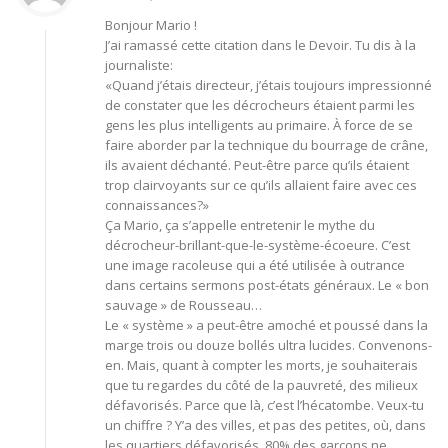
Bonjour Mario !
J’ai ramassé cette citation dans le Devoir. Tu dis à la
journaliste:
«Quand j’étais directeur, j’étais toujours impressionné
de constater que les décrocheurs étaient parmi les
gens les plus intelligents au primaire. À force de se
faire aborder par la technique du bourrage de crâne,
ils avaient déchanté. Peut-être parce qu’ils étaient
trop clairvoyants sur ce qu’ils allaient faire avec ces
connaissances?»
Ça Mario, ça s’appelle entretenir le mythe du
décrocheur-brillant-que-le-système-écoeure. C’est
une image racoleuse qui a été utilisée à outrance
dans certains sermons post-états généraux. Le « bon
sauvage » de Rousseau…
Le « système » a peut-être amoché et poussé dans la
marge trois ou douze bollés ultra lucides. Convenons-
en. Mais, quant à compter les morts, je souhaiterais
que tu regardes du côté de la pauvreté, des milieux
défavorisés. Parce que là, c’est l’hécatombe. Veux-tu
un chiffre ? Y’a des villes, et pas des petites, où, dans
les quartiers défavorisés, 80% des garçons ne