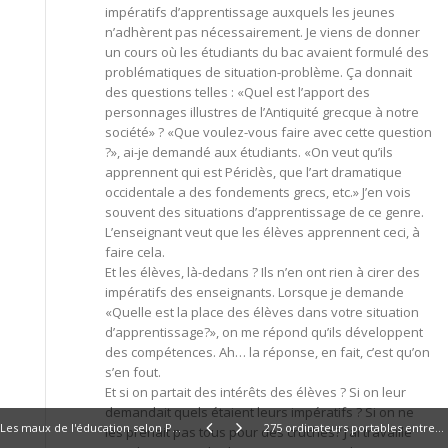
impératifs d’apprentissage auxquels les jeunes
n’adhèrent pas nécessairement. Je viens de donner
un cours où les étudiants du bac avaient formulé des
problématiques de situation-problème. Ça donnait
des questions telles : «Quel est l’apport des
personnages illustres de l’Antiquité grecque à notre
société» ? «Que voulez-vous faire avec cette question
?», ai-je demandé aux étudiants. «On veut qu’ils
apprennent qui est Périclès, que l’art dramatique
occidentale a des fondements grecs, etc.» J’en vois
souvent des situations d’apprentissage de ce genre.
L’enseignant veut que les élèves apprennent ceci, à
faire cela.
Et les élèves, là-dedans ? Ils n’en ont rien à cirer des
impératifs des enseignants. Lorsque je demande
«Quelle est la place des élèves dans votre situation
d’apprentissage?», on me répond qu’ils développent
des compétences. Ah… la réponse, en fait, c’est qu’on
s’en fout.
Et si on partait des intérêts des élèves ? Si on leur
demandait quels étaient leurs impératifs ? Si on ne
Les maux de l'éducation selon Parizeau
275 ordinateurs portables entrent chez les Servites
les prenait pas tous pour des cruches? J’ai travaillé