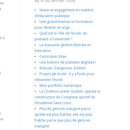
au fil du dernier mois
der
à
Vision et engagement en matière
d’éducation publique
Une grand-maman en formation
pour devenir un ange…
Quel est le rôle de l’école, du
 si
primaire à l’université ?
La mauvaise gestion libérale en
éducation
Curriculum Vitae
Une histoire de planètes alignées?
Ridicule. Dangereux. Évident.
s
Projet Lab-école : il y a foule pour
réinventer l’école
Mon portfolio numérique
La Coalition avenir Québec appuie la
construction du Complexe sportif de
l’Académie Saint-Louis
Plus de gens en mangent parce
i
qu’elle est plus fraîche; elle est plus
on
fraîche parce que plus de gens en
mangent