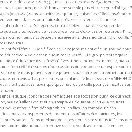
eurs tirés de « La Meuse » ;-)…) mais aussi des textes légaux et des
t pas la panacée, mais l’échange me semble plus efficace que d’obliger 
pages (ou plus…) sans un animateur pour organiser les réflexions.Chaque
ier avec mes classes pour faire du préventif. Je viens d’ailleurs de
itation de celui-ci. Si déjà deux ou trois élèves par classe se rendent
que sont les notions de respect, de liberté d’expression, de droit à l’ima
as perdu mon temps.Et peut-être aurai-je ainsi désamorcé un futur conflit ?
nds utopistes…
n m’ont fait frémir ! « Des élèves de Saint-Jacques ont créé un groupe pour
éducatrice. » Ce n’est en aucun cas la vérité … Le groupe n’était qu’un
ue notre éducatrice disait à ses élèves. Une sanction est normale, mais es
 nous fera réfléchir sur les répercussions du groupe sur un espace public 
» sur ce que nous pouvons ou ne pouvons pas faire avec internet aurait é
’est que mon avis … Les personnes qui ont insulté les élèves de « MERDEUX 
» devraient eux aussi avoir quelques heures de colle pour ces insultes san
t inutile….
ence, éduque, donc fait des remarques et à l’occasion punit, ce qui n’est
ens, mais où allons-nous sil’on accepte de clouer au pilori que pourrait
ui peuvent nous être désagréables: les flics, les contrôleurs des
professeurs, les inspecteurs de l’onem, des affaires économiques, les
de toutes sortes…Dans quel monde allons-nous vivre si nous tolérons que
ment ou insatisfaction se retrouve sur facebook avec une dimension