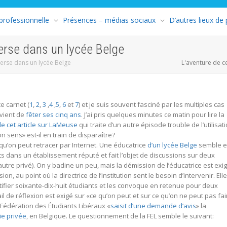
 professionnelle
Présences – médias sociaux
D’autres lieux de
erse dans un lycée Belge
erse dans un lycée Belge
L'aventure de c
e carnet (
1
,
2
,
3
,
4
,
5
,
6
et
7
) et je suis souvent fasciné par les multiples cas
 vient de
fêter ses cinq ans
. J’ai pris quelques minutes ce matin pour lire la
de cet article sur LaMeuse
qui traite d’un autre épisode trouble de l’utilisat
 sens» est-il en train de disparaître?
qu’on peut retracer par Internet. Une éducatrice
d’un lycée Belge
semble 
 dans un établissement réputé et fait l’objet de discussions sur deux
utre privé). On y badine un peu, mais la démission de l’éducatrice est exi
ion, au point où la directrice de l’institution sent le besoin d’intervenir. Elle
ntifier soixante-dix-huit étudiants et les convoque en retenue pour deux
l de réflexion est exigé sur «ce qu’on peut et sur ce qu’on ne peut pas fai
a Fédération des Étudiants Libéraux «
saisit d’une demande d’avis
» la
ie privée
, en Belgique. Le questionnement de la FEL semble le suivant: