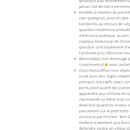
(pourquoi pas directement da
jamais fait de mal à personne
(mai68) La réaction du parent
citer quelqu’un, pour en dire 
banderole au-dessus de Liège
question n’intéresse probab
médisance publique, au pire 
explique beaucoup de choses
question sont totalement d’ac
Facebook pour dénoncer leu
(Blanchette) c’est dommage q
s’expriment ici
avec certain
(Guy) Aujourd’hui nous déplo
vivait avec des règles simpl
principes éducatifs clairs, c
perdu pied quand des parents
apprendre aux enfants les b
réprimandé un élève trop exci
détérioré quand les écoles o
pansement sur le petit bobo 
encourus par l’enfant. ”Bon 
meilleur traitement que leurs
défendre contre un voleur da