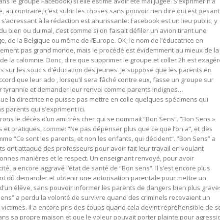
ns le groupe Facebook) si elle estime avoir été mal jugée. S’exprimer n’a
, au contraire, c’est subir les choses sans pouvoir rien dire qui est pesant
 s’adressant à la rédaction est ahurissante: Facebook est un lieu public; y
du bien ou du mal, c’est comme si on faisait défiler un avion tirant une
, de la Belgique ou même de l’Europe. OK, le nom de l’éducatrice en
lement pas grand monde, mais le procédé est évidemment au mieux de la
de la calomnie. Donc, dire que supprimer le groupe et coller 2h est exagér
 sur les soucis d’éducation des jeunes. Je suppose que les parents en
cord que leur ado , lorsqu’il sera fâché contre eux, fasse un groupe sur
r tyrannie et demander leur renvoi comme parents indignes…
ue la directrice ne puisse pas mettre en colle quelques spécimens qui
s parents qui s’expriment ici.
rons le décès d’un ami très cher qui se nommait “Bon Sens”. ”Bon Sens »
es et pratiques, comme: “Ne pas dépenser plus que ce que l’on a”, et des
omme “Ce sont les parents, et non les enfants, qui décident“. ”Bon Sens” a
 ont attaqué des professeurs pour avoir fait leur travail en voulant
onnes manières et le respect. Un enseignant renvoyé, pour avoir
té, a encore aggravé l’état de santé de “Bon sens“. Il s’est encore plus
nt dû demander et obtenir une autorisation parentale pour mettre un
d’un élève, sans pouvoir informer les parents de dangers bien plus grave
Sens” a perdu la volonté de survivre quand des criminels recevaient un
 victimes. Il a encore pris des coups quand cela devint répréhensible de s
ns sa propre maison et que le voleur pouvait porter plainte pour agressi