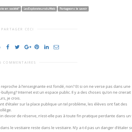
 vie en société"
LesExplorateursduWeb
Partageons le savoir
PARTAGER CECI
e
5 COMMENTAIRES
n reproche à l’enseignante est fondé, non? Et si on ne verse pas dans une
ullying? Internet est un espace public. Il y a des choses qu’on ne crierait
rs, je crois.
t d’étaler sur la place publique un tel problème, les élèves ont fait des
ollège.
ain devoir de réserve, n’est-elle pas à toute fin pratique perdante dans un 
ans le vestiaire reste dans le vestiaire. N’y a-t-il pas un danger d’étaler s