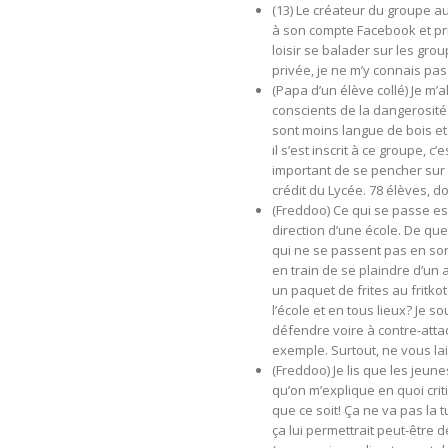
(13) Le créateur du groupe a
à son compte Facebook et prié
loisir se balader sur les group
privée, je ne m’y connais pas
(Papa d’un élève collé) Je m’a
conscients de la dangerosité
sont moins langue de bois et
il s’est inscrit à ce groupe, 
important de se pencher sur l
crédit du Lycée. 78 élèves, d
(Freddoo) Ce qui se passe est 
direction d’une école. De que
qui ne se passent pas en son
en train de se plaindre d’un 
un paquet de frites au fritko
l’école et en tous lieux? Je 
défendre voire à contre-atta
exemple. Surtout, ne vous lai
(Freddoo) Je lis que les jeun
qu’on m’explique en quoi cri
que ce soit! Ça ne va pas la 
ça lui permettrait peut-être