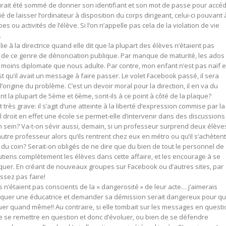
urait été sommé de donner son identifiant et son mot de passe pour accé
 de laisser l’ordinateur à disposition du corps dirigeant, celui-ci pouvant 
es ou activités de l’élève. Si l’on n’appelle pas cela de la violation de vie
.
llie à la directrice quand elle dit que la plupart des élèves n’étaient pas
 de ce genre de dénonciation publique. Par manque de maturité, les ados
 moins diplomate que nous adulte. Par contre, mon enfant n’est pas naïf et
c’est qu’il avait un message à faire passer. Le volet Facebook passé, il sera
’origine du problème. C’est un devoir moral pour la direction, il en va du
ont la plupart de 5ème et 6ème, sont-ils à ce point à côté de la plaque?
très grave: il s’agit d’une atteinte à la liberté d’expression commise par la
l droit en effet une école se permet-elle d’intervenir dans des discussions
 sein? Va-t-on sévir aussi, demain, si un professeur surprend deux élève
autre professeur alors qu’ils rentrent chez eux en métro ou qu’il s’achètent
t du coin? Serait-on obligés de ne dire que du bien de tout le personnel de
soutiens complètement les élèves dans cette affaire, et les encourage à se
quer. En créant de nouveaux groupes sur Facebook ou d’autres sites, par
ssez pas faire!
es n’étaient pas conscients de la « dangerosité » de leur acte… j’aimerais
tiquer une éducatrice et demander sa démission serait dangereux pour qu
tuer quand même!! Au contraire, si elle tombait sur les messages en questi
 de se remettre en question et donc d’évoluer, ou bien de se défendre