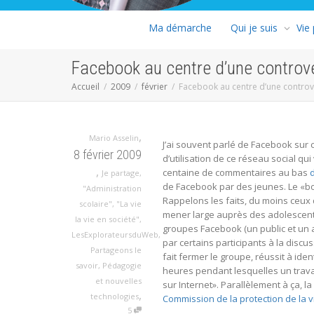
Ma démarche
Qui je suis
Vie
Facebook au centre d’une controv
Accueil
2009
février
Facebook au centre d’une controv
,
Mario Asselin
J’ai souvent parlé de Facebook sur c
8 février 2009
d’utilisation de ce réseau social qui
,
centaine de commentaires au bas
Je partage
,
de Facebook par des jeunes. Le «bon
"Administration
Rappelons les faits, du moins ceux 
scolaire"
,
"La vie
mener large auprès des adolescents
la vie en société"
,
groupes Facebook (un public et un a
LesExplorateursduWeb
,
par certains participants à la discuss
Partageons le
fait fermer le groupe, réussit à ide
savoir
,
Pédagogie
heures pendant lesquelles un travai
et nouvelles
sur Internet». Parallèlement à ça, l
,
technologies
Commission de la protection de la v
5