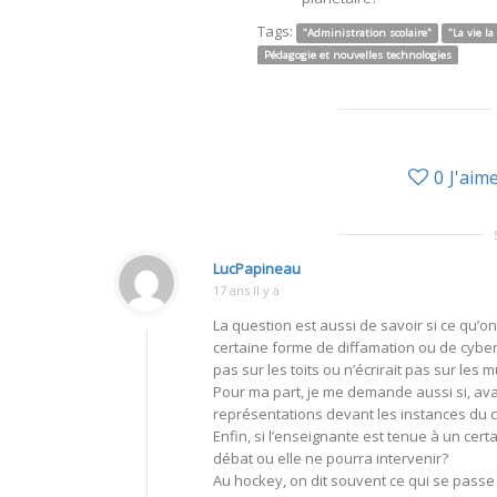
Tags:
"Administration scolaire"
"La vie la
Pédagogie et nouvelles technologies
0
J'aim
LucPapineau
17 ans Il y a
La question est aussi de savoir si ce qu’o
certaine forme de diffamation ou de cyber-b
pas sur les toits ou n’écrirait pas sur les mu
Pour ma part, je me demande aussi si, avan
représentations devant les instances du c
Enfin, si l’enseignante est tenue à un cert
débat ou elle ne pourra intervenir?
Au hockey, on dit souvent ce qui se passe d