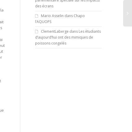
parlementaire spéciale sur les impacts
des écrans
 la
Mario Asselin
dans
Chapo
l’AQUOPS
ait
os
ClementLaberge
dans
Les étudiants
d’aujourd’hui ont des mimiques de
ai
poissons congelés
eut
ut
er
t
l
gue