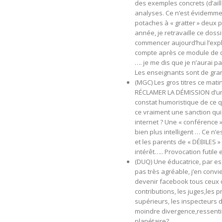
des exemples concrets (d’aill
analyses. Ce n’est évidemmen
potaches à « gratter » deux 
année, je retravaille ce doss
commencer aujourd’hui l’explo
compte après ce module de ce 
…. je me dis que je n’aurai p
Les enseignants sont de gra
(MGC) Les gros titres ce mati
RÉCLAMER LA DÉMISSION d’une 
constat humoristique de ce q
ce vraiment une sanction qui
internet ? Une « conférence 
bien plus intelligent … Ce n
et les parents de « DÉBILES 
intérêt….. Provocation futile e
(DUQ) Une éducatrice, par ess
pas très agréable, j’en convi
devenir facebook tous ceux q
contributions, les juges,les 
supérieurs, les inspecteurs 
moindre divergence,ressenti
planétaire?