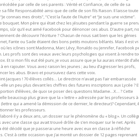
récédée par celle de ses parents : Vérité et Confiance, de celle de sa
sa fille Responsabilité ainsi que de celle de son fils Raison. Il laisse toute
“Je connais mes droits”, “C’est la faute de l’Autre” et “Je suis une victime”.
t le bouquet. Mon père qui était chez les jésuites pendant la guerre se pren
mps, sûr qu’il eut aimé Facebook pour dénoncer ces abus. D’autre part, n
iennent de découvrir l’écriture ? Chacun de nous sait bien que les génies
enet, Fante ou Sade étaient des bons petits moutons bêlants. Mais il est vr
 où les icônes sont Madonna, Marc Lévy, Ronaldo ou Jennifer, Facebook p
 Les profs sont des veaux avec leurs psychologies qui visent à rendre to
 Et si mon fils eut été puni, je vous assure que je lui aurais interdit d’all
 à en rajouter. Vous avez raison les jeunes ; au lieu d’agresser les profs,
ncer les abus. Bravo et poursuivez dans cette voix.
nt-Jacques ! 70 élèves collés… Le directrice n’avait pas l’air embarrassée
-elle un peu plus devant les chiffres des futures inscriptions aux Lycée ? E
roportion d’élèves, de quoi se poser des questions Madame…X… ? Cette
-elle beaucoup plus grave que la « lettre » adressée par les professeurs à
lettre qui a amené la démission de ce dernier, le directeur)? Cependant, i
tionner les professeurs.
 élaboré il y a deux ans, un dossier sur le phénomène du « blog ». Un collè
avec une classe qui avait trouvé drôle de s’en moquer sur le net. Après
il a été décidé que je passerai une heure avec eux en classe à réfléchir
s. C’est à cette occasion que j’ai monté un dossier de 12 pages reprenant