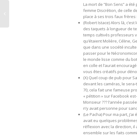
La mort de ”Bon Sens” a été p
femme Discrétion, de celle de 
place à ses trois faux frères: 
(Robert Istace) Alors là, c’es
des taquets à longueur de te
temps cultivés professeurs v
qu’étaient Molière, Céline, G
que dans une société inculte
passer pour le Nécronomicon.
le monde lisse comme du botox.
en colle et l’aurait encouragé
vous êtes créatifs pour déno
(X) Quel coup de pub pour Sai
devant les caméras, le sera-t
70, cela fait une fameuse p
« pétition » sur Facebook est
Monsieur ??? l’année passée (
n’y avait personne pour sanc
(Le Pacha) Pour ma part, j’ai
avait eu quelques problèmes 
réflexion avec la direction, 
ensemble sur les faits commi