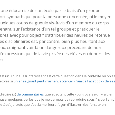
’une éducatrice de son école par le biais d’un groupe
 fort sympathique pour la personne concernée, ni le moyen
r quelques coups de gueule vis-à-vis d’un membre du corps
enant, sur l’existence d’un tel groupe et pratiquer le
es avec pour objectif d’attribuer des heures de retenue
s disciplinaires est, par contre, bien plus heurtant aux
aux, craignant voir là un dangereux précédant de non-
 d’expression que de la vie privée des élèves en dehors des
.»
est un. Tout aussi intéressant est cette question dans le contexte où on s
écoles si
un enseignant peut vraiment accepter «l’amitié Facebook» de se
écrire ici)
de commentaires
que suscitent cette «controverse», il y a bien
 aussi quelques perles que je me permets de reproduire sous l’hyperlien p
stées). Je crois que c’est la meilleure façon d’illustrer «les forces» en