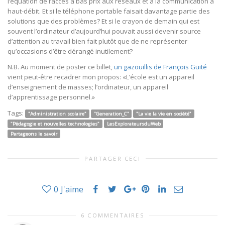
l’équation de l’accès à bas prix aux réseaux et à la communication à
haut-débit. Et si le téléphone portable faisait davantage partie des
solutions que des problèmes? Et si le crayon de demain qui est
souvent l’ordinateur d’aujourd’hui pouvait aussi devenir source
d’attention au travail bien fait plutôt que de ne représenter
qu’occasions d’être dérangé inutilement?
N.B. Au moment de poster ce billet,
un gazouillis de François Guité
vient peut-être recadrer mon propos: «L’école est un appareil
d’enseignement de masses; l’ordinateur, un appareil
d’apprentissage personnel.»
Tags:
"Administration scolaire"
"Generation_C"
"La vie la vie en société"
"Pédagogie et nouvelles technologies"
LesExplorateursduWeb
Partageons le savoir
PARTAGER CECI
0
J'aime
6 COMMENTAIRES