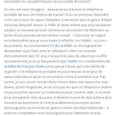
rassemble les caractéristiques de la société des loisirs?
On me voit venir j’imagine… penserait-on à bannir le téléphone
portable de tous les milieux de travail? Si on ne peut pas répondre
«non» pour tous les types d’emplois, il demeure que ce genre d’objet
n’est pas étiqueté «loisir» à 100%. Je dirais même que pour plusieurs
adultes, le moment du loisir commence au moment de l’éteindre au
terme d’une journée de travail bien rempli… C’est sous ce regard
recontextualisé que je nous invite à réfléchir sur l’utilité – ou non –
du portable. Au commentaire #1
de ce billet
, un enseignant me
demandait «Que faire avec le cellulaire?» dans ce contexte
d’encadrement des TIC et je n’ai que très peu de réponses à offrir.
Spontanément, je lui ai fait parvenir
par Twitter
les coordonnées de
ce billet de François Guité
parce que je trouve qu’il a le mérite de
regarder si le téléphone portable ne pourrait pas avoir plus de
vertus éducatives qu’on ne pourrait le croire à première vue. Par
contre, je suis assez certain d’une chose; dans une approche «top-
down», plutôt magistrale, je ne vois pas en quoi un téléphone (même
s’il peut parfois devenir un ordinateur) peut s’avérer utile, si ce n’est
pour enregistrer celui qui parle. Il devient source de distractions plus
souvent qu’autrement et c’est probablement pourquoi autant
d’enseignants sont entrés en guerre contre cet objet hédoniste… il
entre en compétition avec l’enseignant pour l’attention et trop