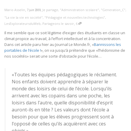
,
,
Mario Asselin
Je partage
,
"Administration scolaire"
,
"Generation_C"
,
7 juin 2009
"La vie la vie en société"
,
"Pédagogie et nouvelles technologies"
,
,
LesExplorateursduWeb
,
Partageons le savoir
6
Il me semble que ce soit légitime d’exiger des étudiants en classe un
climat propice au travail, à l’effort intellectuel et à la concentration.
Dans cet article paru hier au Journal Le Monde.fr, «
Bannissons les
portables de l’école !
», on va jusqu’à prétendre que «l’hédonisme de
nos sociétés» serait une sorte d’obstacle pour l’école…
«Toutes les équipes pédagogiques le réclament.
Nos enfants doivent apprendre à séparer le
monde des loisirs de celui de l’école. Lorsqu’ils
arrivent avec les copains dans une poche, les
loisirs dans l’autre, quelle disponibilité d’esprit
auront-ils en tête ? Les valeurs dont l’école a
besoin pour que les élèves progressent sont à
l’opposé de celles qu’ils acquièrent avec ces
objets.»