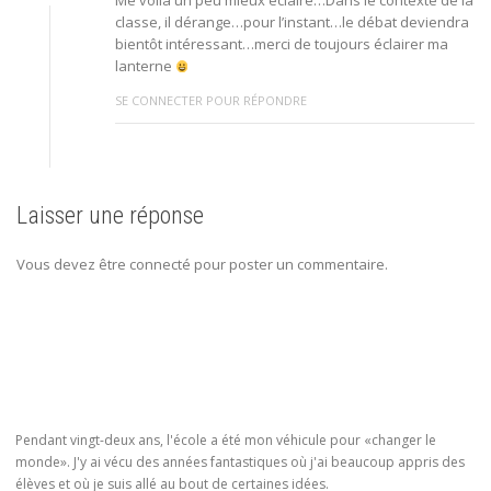
Me voilà un peu mieux éclairé…Dans le contexte de la
classe, il dérange…pour l’instant…le débat deviendra
bientôt intéressant…merci de toujours éclairer ma
lanterne
SE CONNECTER POUR RÉPONDRE
Laisser une réponse
Vous devez être connecté pour poster un commentaire.
Pendant vingt-deux ans, l'école a été mon véhicule pour «changer le
monde». J'y ai vécu des années fantastiques où j'ai beaucoup appris des
élèves et où je suis allé au bout de certaines idées.