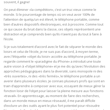
souvent, il gagne!
On peut éliminer «la compétition», c’est un truc vieux comme le
monde. Si le pourcentage de temps où on veut avoir 100% de
l’attention de quelqu’un est élevé, le téléphone portable, comme
bien d’autres dispositifs électroniques, est à proscrire. Comme tout
ce qui cause du bruit dans la classe, ces objets représentent une
distraction et je comprends bien qu’ils n’aient pas du tout à faire à
l’école.
Si je suis totalement d’accord avec le fait de séparer le monde des
loisirs et celui de l’école, je ne suis pas d’accord, à moyen terme,
avec l’étiquette «objet du loisir» accolée au téléphone portable. Je
regarde comment le «paradigme du iPhone» a introduit une toute
autre vision à «l’objet téléphone» et je me dis qu’avec l’évolution des
approches pédagogiques dans la diversité, sans monopole ni des
«très ouvertes», ni des «très fermés», le téléphone portable a un
avenir dans plusieurs écoles. Je connais plusieurs profs qui sont en
train d’apprendre à composer avec eux, essayant de mieux gérer la
fonction loisir de l’objet pour laisser la pleine mesure aux fonctions
«travail». En apprentissage, au moment de faire des recherches,
dans un monde mieux en mieux réseauté, il me paraît difficile
d’exclure un des outils ayant le plus fort potentiel pour résoudre