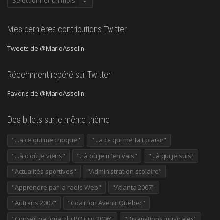
précédentes
Mes dernières contributions Twitter
Tweets de @MarioAsselin
Récemment repéré sur Twitter
Favoris de @MarioAsselin
Des billets sur le même thème
"...à ce qui me choque"
"...à ce qui me fait plaisir"
"...à d'où je viens"
"...à où je m'en vais"
"...à qui je suis"
"Actualités sportives"
"Administration scolaire"
"Apprendre par la radio Web"
"Atlanta 2007"
"Autrans 2007"
"Coalition Avenir Québec"
"Conseil national du PQ juin 2006"
"Divagations musicales"