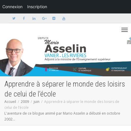
Connexion
Inscription
Activer/dé
Apprendre à séparer le monde des loisirs
de celui de l’école
Accueil
2009
juin
Apprendre à séparer le monde des loisirs de
celui de l’école
L'aventure de ce blogue animé par Mario Asselin a débuté en octobre
2002...