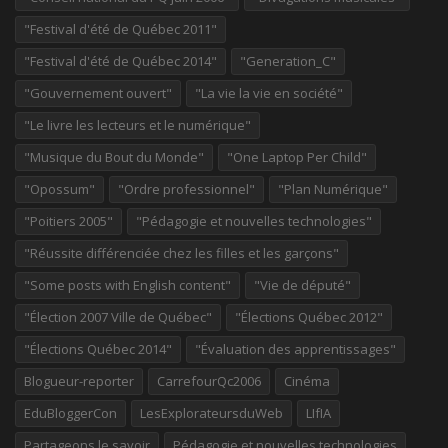
"Festival d'été de Québec 2011"
"Festival d'été de Québec 2014"
"Generation_C"
"Gouvernement ouvert"
"La vie la vie en société"
"Le livre les lecteurs et le numérique"
"Musique du Bout du Monde"
"One Laptop Per Child"
"Opossum"
"Ordre professionnel"
"Plan Numérique"
"Poitiers 2005"
"Pédagogie et nouvelles technologies"
"Réussite différenciée chez les filles et les garçons"
"Some posts with English content"
"Vie de député"
"Élection 2007 Ville de Québec"
"Élections Québec 2012"
"Élections Québec 2014"
"Évaluation des apprentissages"
Blogueur-reporter
CarrefourQc2006
Cinéma
EduBloggerCon
LesExplorateursduWeb
LIfIA
Partageons le savoir
Pédagogie et nouvelles technologies