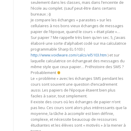
seulement dans les classes, mais dans l’enceinte de
l’école au complet. (sauf peut-être dans certains
bureaux ;-))
Je compare les échanges « parasites » sur les
cellulaires à nos bons vieux échanges de messages
papier de l’époque, quand le cours « était plate »…
Sur papier ? Me rappelle très bien qu’en sec. 5, j’avais
élaboré une sorte d’alphabet codé sur ma calculatrice
programmable Sharp EL-5103 (
http://www.voidware.com/calcs/el5103.htm
) et sur
laquelle calculatrice on échangeait des messages du
même style que ceux papier… Préhistoire des SMS ?
Probablement
Le « problème » avec les échanges SMS pendant les
cours sont souvent une question d’encadrement
aussi. Les papiers de l’époque étaient bien plus
faciles à saisir, tout simplement.
Il existe des cours où les échanges de papier n’ont
pas lieu. Ces cours sont alors plus intéressants que la
moyenne, la tâche à accomplir est bien définie,
complexe, et nécessite beaucoup de ressources
étudiantes et les élèves sont « motivés » à la mener à
terme.