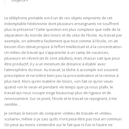
Le téléphone portable est-il un de ces objets empreints de cet
indomptable hédonisme dont plusieurs enseignants ne souffrent
plus la présence? Cette question est plus complexe que celle de la
séparation du monde des loisirs et de celui de l’école. Au travail par
exemple, on admettra facilement que tout comme à l’école, on ait
besoin d’un climat propice à l’effort intellectuel et à la concentration.
Un milieu de travail qui s’apparente à un camp de vacances,
plusieurs en rêvent (et ils sont adultes), mais chacun sait que pour
être productif, il y a un minimum de distance à établir avec
l’atmosphère du loisir. Au travail, la tâche à accomplir est souvent
prescriptive et ne tolère bien peu la procrastination et la remise à
plus tard. Alors qu’en matière de loisirs, «on fait ce qu’on veut»
quand «on le veut» et pendant «le temps que ça nous plaît», le
travail qui nous occupe exige beaucoup plus de rigueur et de
renoncement. Sur ce point, l’école et le travail se rejoignent, il me
semble…
Je sentais le besoin de comparer «milieu de travail» et «milieu
scolaire», même si je sais qu’ils n’ont peut-être pas tout en commun.
On peut au moins s’entendre sur le fait que ni l’un ni l’autre ne