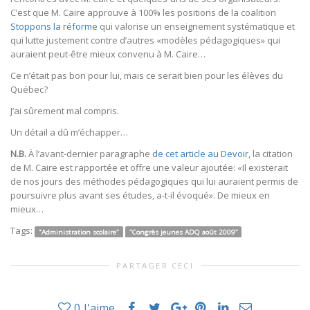
C’est que M. Caire approuve à 100% les positions de la coalition
Stoppons la réforme
qui valorise un enseignement systématique et
qui lutte justement contre d’autres «modèles pédagogiques» qui
auraient peut-être mieux convenu à M. Caire…
Ce n’était pas bon pour lui, mais ce serait bien pour les élèves du
Québec?
J’ai sûrement mal compris.
Un détail a dû m’échapper…
N.B.
À l’avant-dernier paragraphe
de cet article au Devoir
, la citation
de M. Caire est rapportée et offre une valeur ajoutée: «Il existerait
de nos jours des méthodes pédagogiques qui lui auraient permis de
poursuivre plus avant ses études, a-t-il évoqué». De mieux en
mieux…
Tags:
"Administration scolaire"
"Congrès jeunes ADQ août 2009"
PARTAGER CECI
0
J'aime