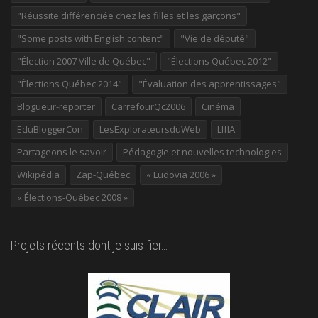
"Réussite différenciée chez les filles et les garçons"
"Some posts with English content"
"Vie de député"
"Élection 2007 Ville de Québec"
"Élections Québec 2012"
"Élections Québec 2014"
"Évaluation des apprentissages"
Blogueur-reporter
CarrefourQc2006
Cinéma
EduBloggerCon
LesExplorateursduWeb
LIfIA
Partageons le savoir
Pédagogie et nouvelles technologies
Wikipédia
Zap-Québec
« Ludovia 2006 »
« Élections-Québec 2008 »
Projets récents dont je suis fier…