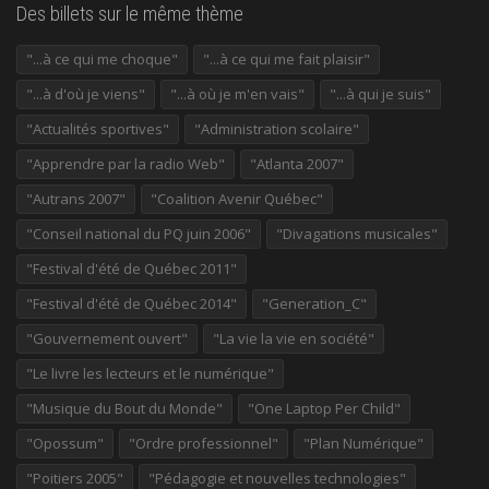
Des billets sur le même thème
"...à ce qui me choque"
"...à ce qui me fait plaisir"
"...à d'où je viens"
"...à où je m'en vais"
"...à qui je suis"
"Actualités sportives"
"Administration scolaire"
"Apprendre par la radio Web"
"Atlanta 2007"
"Autrans 2007"
"Coalition Avenir Québec"
"Conseil national du PQ juin 2006"
"Divagations musicales"
"Festival d'été de Québec 2011"
"Festival d'été de Québec 2014"
"Generation_C"
"Gouvernement ouvert"
"La vie la vie en société"
"Le livre les lecteurs et le numérique"
"Musique du Bout du Monde"
"One Laptop Per Child"
"Opossum"
"Ordre professionnel"
"Plan Numérique"
"Poitiers 2005"
"Pédagogie et nouvelles technologies"