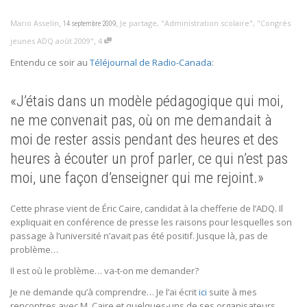
,
,
Mario Asselin
Je partage
,
"Administration scolaire"
,
"Congrès
14 septembre 2009
,
jeunes ADQ août 2009"
4
Entendu ce soir au
Téléjournal de Radio-Canada
:
«J’étais dans un modèle pédagogique qui moi,
ne me convenait pas, où on me demandait à
moi de rester assis pendant des heures et des
heures à écouter un prof parler, ce qui n’est pas
moi, une façon d’enseigner qui me rejoint.»
Cette phrase vient de Éric Caire, candidat à la chefferie de l’ADQ. Il
expliquait en conférence de presse les raisons pour lesquelles son
passage à l’université n’avait pas été positif. Jusque là, pas de
problème…
Il est où le problème… va-t-on me demander?
Je ne demande qu’à comprendre… Je l’ai écrit
ici
suite à mes
rencontres avec M. Caire et quelques-uns de ses organisateurs.