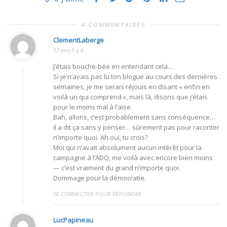
4 COMMENTAIRES
ClementLaberge
17 ans Il y a
J’étais bouche-bée en entendant cela…
Si je n’avais pas lu ton blogue au cours des dernières
semaines, je me serais réjouis en disant « enfin en
voilà un qui comprend », mais là, disons que j’étais
pour le moins mal à l’aise.
Bah, allons, c’est probablement sans conséquence…
il a dit ça sans y penser… sûrement pas pour raconter
n’importe quoi. Ah oui, tu crois?
Moi qui n’avait absolument aucun intérêt pour la
campagne à l’ADQ, me voilà avec encore bien moins
— c’est vraiment du grand n’importe quoi.
Dommage pour la démocratie.
SE CONNECTER POUR RÉPONDRE
LucPapineau