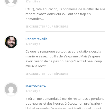
17 ans Il y a
L’ADQ, côté éducation, ils ont même de la difficulté à la
rendre exacte dans leur cv. Faut pas trop en
demander…
SE CONNECTER POUR RÉPONDRE
RenartL'eveille
17 ans Il y a
Ce que je remarque surtout, avec la citation, c’est la
manière assez fouillis de s’exprimer. Mais j’espère
avoir raison de ne pas douter qu’il ait fait beaucoup
mieux à l’écrit…
SE CONNECTER POUR RÉPONDRE
MarcSt-Pierre
17 ans Il y a
« où on me demandait à moi de rester assis pendant
des heures et des heures à écouter un prof parler »
Un bel exemple d’enseignement traditionnel… dont