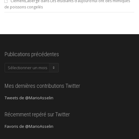
ClementLaberge
dans
Les étudiants d’aujourd’hui ont des mimiques
de poissons congelés
Publications précédentes
Publications
précédentes
Mes dernières contributions Twitter
Tweets de @MarioAsselin
Récemment repéré sur Twitter
Favoris de @MarioAsselin