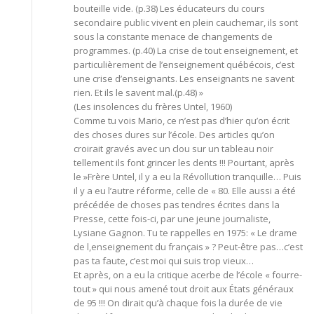
bouteille vide. (p.38) Les éducateurs du cours
secondaire public vivent en plein cauchemar, ils sont
sous la constante menace de changements de
programmes. (p.40) La crise de tout enseignement, et
particulièrement de l’enseignement québécois, c’est
une crise d’enseignants. Les enseignants ne savent
rien. Et ils le savent mal.(p.48) »
(Les insolences du frères Untel, 1960)
Comme tu vois Mario, ce n’est pas d’hier qu’on écrit
des choses dures sur l’école. Des articles qu’on
croirait gravés avec un clou sur un tableau noir
tellement ils font grincer les dents !!! Pourtant, après
le »Frère Untel, il y a eu la Révollution tranquille… Puis
il y a eu l’autre réforme, celle de « 80. Elle aussi a été
précédée de choses pas tendres écrites dans la
Presse, cette fois-ci, par une jeune journaliste,
Lysiane Gagnon. Tu te rappelles en 1975: « Le drame
de l,enseignement du français » ? Peut-être pas…c’est
pas ta faute, c’est moi qui suis trop vieux…
Et après, on a eu la critique acerbe de l’école « fourre-
tout » qui nous amené tout droit aux États généraux
de 95 !!! On dirait qu’à chaque fois la durée de vie