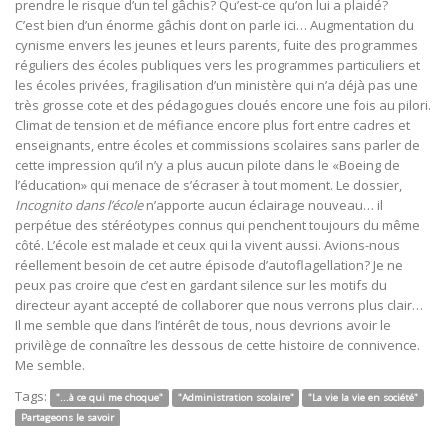
prendre le risque d’un tel gâchis? Qu’est-ce qu’on lui a plaidé?
C’est bien d’un énorme gâchis dont on parle ici… Augmentation du
cynisme envers les jeunes et leurs parents, fuite des programmes
réguliers des écoles publiques vers les programmes particuliers et
les écoles privées, fragilisation d’un ministère qui n’a déjà pas une
très grosse cote et des pédagogues cloués encore une fois au pilori.
Climat de tension et de méfiance encore plus fort entre cadres et
enseignants, entre écoles et commissions scolaires sans parler de
cette impression qu’il n’y a plus aucun pilote dans le «Boeing de
l’éducation» qui menace de s’écraser à tout moment. Le dossier,
Incognito dans l’école
n’apporte aucun éclairage nouveau… il
perpétue des stéréotypes connus qui penchent toujours du même
côté. L’école est malade et ceux qui la vivent aussi. Avions-nous
réellement besoin de cet autre épisode d’autoflagellation? Je ne
peux pas croire que c’est en gardant silence sur les motifs du
directeur ayant accepté de collaborer que nous verrons plus clair…
Il me semble que dans l’intérêt de tous, nous devrions avoir le
privilège de connaître les dessous de cette histoire de connivence.
Me semble.
Tags:
"...à ce qui me choque"
"Administration scolaire"
"La vie la vie en société"
Partageons le savoir