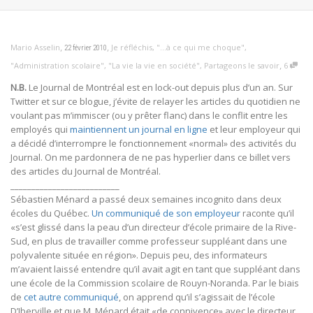
,
,
Mario Asselin
Je réfléchis
,
"...à ce qui me choque"
,
22 février 2010
,
"Administration scolaire"
,
"La vie la vie en société"
,
Partageons le savoir
6
N.B.
Le Journal de Montréal est en lock-out depuis plus d’un an. Sur
Twitter et sur ce blogue, j’évite de relayer les articles du quotidien ne
voulant pas m’immiscer (ou y prêter flanc) dans le conflit entre les
employés qui
maintiennent un journal en ligne
et leur employeur qui
a décidé d’interrompre le fonctionnement «normal» des activités du
Journal. On me pardonnera de ne pas hyperlier dans ce billet vers
des articles du Journal de Montréal.
__________________________
Sébastien Ménard a passé deux semaines incognito dans deux
écoles du Québec.
Un communiqué de son employeur
raconte qu’il
«s’est glissé dans la peau d’un directeur d’école primaire de la Rive-
Sud, en plus de travailler comme professeur suppléant dans une
polyvalente située en région». Depuis peu, des informateurs
m’avaient laissé entendre qu’il avait agit en tant que suppléant dans
une école de la Commission scolaire de Rouyn-Noranda. Par le biais
de
cet autre communiqué
, on apprend qu’il s’agissait de l’école
D’Iberville et que M. Ménard était «de connivence» avec le directeur