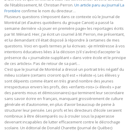
de l’établissement, M. Christian Perron.
Un article paru au Journal La
Frontière
confirme le nom du directeur…
Plusieurs questions s’imposent dans ce contexte où le Journal de
Montréal (et d’autres quotidiens du groupe Canoë) a passé la
semaine dernière «à jouer en première page» les reportages écrits
par M. Ménard. Hier, j’ai écrit un courriel à M. Perron, me présentant,
et lui demandant s’il était disposé à répondre à certaines de mes
questions. Voici en quels termes je lui écrivais: «Je m’intéresse à vos
intentions éducatives liées à la décision (s’il s’avère) d’accepter la
présence du « journaliste-suppléant » dans votre école et le principe
de ces articles». Pas de retour de sa part…
C’est que le Journal de Montréal a dressé un portrait très négatif du
milieu scolaire (certains croiront qu’il est « réaliste »). Les élèves y
sont dépeints comme étant en très grand nombre des jeunes
irrespectueux envers les profs, des «enfants-rois» (« élevés » par
des parents mous et démissionaires) qui terminent leur secondaire
sans savoir écrire en français, manquant grossièrement de culture
générale et d’autonomie, en plus d’avoir beaucoup de peine à
structurer leur pensée. Les profs et les directeurs d’école seraient
nombreux à être désemparés ou à crouler sous la paperasse
devenant incapables de lutter efficacement contre le décrochage
scolaire. Un éditorial de Donald Charette (Journal de Québec)