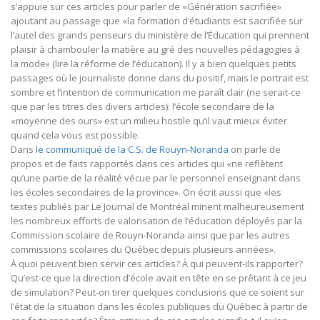
s’appuie sur ces articles pour parler de «Génération sacrifiée»
ajoutant au passage que «la formation d’étudiants est sacrifiée sur
l’autel des grands penseurs du ministère de l’Éducation qui prennent
plaisir à chambouler la matière au gré des nouvelles pédagogies à
la mode» (lire la réforme de l’éducation). Il y a bien quelques petits
passages où le journaliste donne dans du positif, mais le portrait est
sombre et l’intention de communication me paraît clair (ne serait-ce
que par les titres des divers articles): l’école secondaire de la
«moyenne des ours» est un milieu hostile qu’il vaut mieux éviter
quand cela vous est possible.
Dans
le communiqué de la C.S. de Rouyn-Noranda
on parle de
propos et de faits rapportés dans ces articles qui «ne reflètent
qu’une partie de la réalité vécue par le personnel enseignant dans
les écoles secondaires de la province». On écrit aussi que «les
textes publiés par Le Journal de Montréal minent malheureusement
les nombreux efforts de valorisation de l’éducation déployés par la
Commission scolaire de Rouyn-Noranda ainsi que par les autres
commissions scolaires du Québec depuis plusieurs années».
À quoi peuvent bien servir ces articles? À qui peuvent-ils rapporter?
Qu’est-ce que la direction d’école avait en tête en se prêtant à ce jeu
de simulation? Peut-on tirer quelques conclusions que ce soient sur
l’état de la situation dans les écoles publiques du Québec à partir de