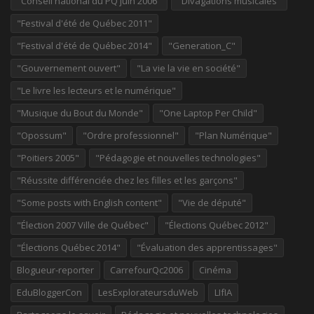
"Conseil national du PQ juin 2006"
"Divagations musicales"
"Festival d'été de Québec 2011"
"Festival d'été de Québec 2014"
"Generation_C"
"Gouvernement ouvert"
"La vie la vie en société"
"Le livre les lecteurs et le numérique"
"Musique du Bout du Monde"
"One Laptop Per Child"
"Opossum"
"Ordre professionnel"
"Plan Numérique"
"Poitiers 2005"
"Pédagogie et nouvelles technologies"
"Réussite différenciée chez les filles et les garçons"
"Some posts with English content"
"Vie de député"
"Élection 2007 Ville de Québec"
"Élections Québec 2012"
"Élections Québec 2014"
"Évaluation des apprentissages"
Blogueur-reporter
CarrefourQc2006
Cinéma
EduBloggerCon
LesExplorateursduWeb
LIfIA