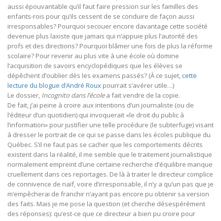
aussi épouvantable qu’il faut faire pression sur les familles des
enfants-rois pour qu’ils cessent de se conduire de façon aussi
irresponsables? Pourquoi secouer encore davantage cette société
devenue plus laxiste que jamais qui n’appuie plus l’autorité des
profs et des directions? Pourquoi blâmer une fois de plus la réforme
scolaire? Pour revenir au plus vite à une école où domine
l’acquisition de savoirs encyclopédiques que les élèves se
dépêchent d’oublier dès les examens passés? (À ce sujet,
cette
lecture du blogue d’André Roux
pourrait s’avérer utile…)
Le dossier,
Incognito dans l’école
a fait vendre de la copie.
De fait, j’ai peine à croire aux intentions d’un journaliste (ou de
l’éditeur d’un quotidien) qui invoquerait «le droit du public à
l’information» pour justifier une telle procédure (le subterfuge) visant
à dresser le portrait de ce qui se passe dans les écoles publique du
Québec. S’il ne faut pas se cacher que les comportements décrits
existent dans la réalité, il me semble que le traitement journalistique
normalement empreint d’une certaine recherche d’équilibre manque
cruellement dans ces reportages. De là à traiter le directeur complice
de connivence de naïf, voire d’irresponsable, il n’y a qu’un pas que je
m’empêcherai de franchir n’ayant pas encore pu obtenir sa version
des faits. Mais je me pose la question (et cherche désespérément
des réponses): qu’est-ce que ce directeur a bien pu croire pour