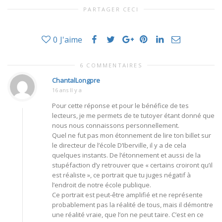
PARTAGER CECI
0
J'aime
6 COMMENTAIRES
ChantalLongpre
16 ans Il y a
Pour cette réponse et pour le bénéfice de tes
lecteurs, je me permets de te tutoyer étant donné que
nous nous connaissons personnellement.
Quel ne fut pas mon étonnement de lire ton billet sur
le directeur de l’école D’Iberville, il y a de cela
quelques instants. De l’étonnement et aussi de la
stupéfaction d’y retrouver que « certains croiront qu’il
est réaliste », ce portrait que tu juges négatif à
l’endroit de notre école publique.
Ce portrait est peut-être amplifié et ne représente
probablement pas la réalité de tous, mais il démontre
une réalité vraie, que l’on ne peut taire. C’est en ce