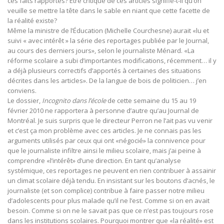
ces faits rapportés? Être critique de ces articles signifie-t-il qu’on
veuille se mettre la tête dans le sable en niant que cette facette de
la réalité existe?
Même la ministre de l’Éducation (Michelle Courchesne) aurait «lu et
suivi « avec intérêt » la série des reportages publiée par le Journal,
au cours des derniers jours», selon le journaliste Ménard. «La
réforme scolaire a subi d’importantes modifications, récemment… il y
a déjà plusieurs correctifs d’apportés à certaines des situations
décrites dans les articles». De la langue de bois de politicien… j’en
conviens.
Le dossier,
Incognito dans l’école
de cette semaine du 15 au 19
février 2010 ne rapportera à personne d’autre qu’au Journal de
Montréal. Je suis surpris que le directeur Perron ne l’ait pas vu venir
et c’est ça mon problème avec ces articles. Je ne connais pas les
arguments utilisés par ceux qui ont «négocié» la connivence pour
que le journaliste infiltre ainsi le milieu scolaire, mais j’ai peine à
comprendre «l’intérêt» d’une direction. En tant qu’analyse
systémique, ces reportages ne peuvent en rien contribuer à assainir
un climat scolaire déjà tendu. En insistant sur les boutons d’acnés, le
journaliste (et son complice) contribue à faire passer notre milieu
d’adolescents pour plus malade qu’il ne l’est. Comme si on en avait
besoin. Comme si on ne le savait pas que ce n’est pas toujours rose
dans les institutions scolaires. Pourquoi montrer que «la réalité» est