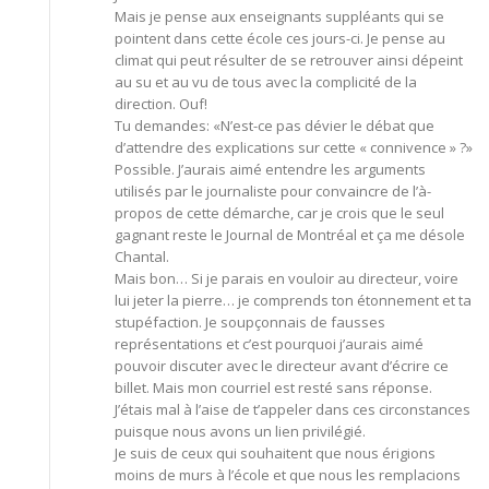
Mais je pense aux enseignants suppléants qui se
pointent dans cette école ces jours-ci. Je pense au
climat qui peut résulter de se retrouver ainsi dépeint
au su et au vu de tous avec la complicité de la
direction. Ouf!
Tu demandes: «N’est-ce pas dévier le débat que
d’attendre des explications sur cette « connivence » ?»
Possible. J’aurais aimé entendre les arguments
utilisés par le journaliste pour convaincre de l’à-
propos de cette démarche, car je crois que le seul
gagnant reste le Journal de Montréal et ça me désole
Chantal.
Mais bon… Si je parais en vouloir au directeur, voire
lui jeter la pierre… je comprends ton étonnement et ta
stupéfaction. Je soupçonnais de fausses
représentations et c’est pourquoi j’aurais aimé
pouvoir discuter avec le directeur avant d’écrire ce
billet. Mais mon courriel est resté sans réponse.
J’étais mal à l’aise de t’appeler dans ces circonstances
puisque nous avons un lien privilégié.
Je suis de ceux qui souhaitent que nous érigions
moins de murs à l’école et que nous les remplacions