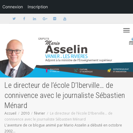
Connexion
Inscription
Activer/dé
Le directeur de l’école D’Iberville… de
connivence avec le journaliste Sébastien
Ménard
Accueil
2010
février
Le directeur de l’école D’Iberville… de
connivence avec le journaliste Sébastien Ménard
L'aventure de ce blogue animé par Mario Asselin a débuté en octobre
2002...