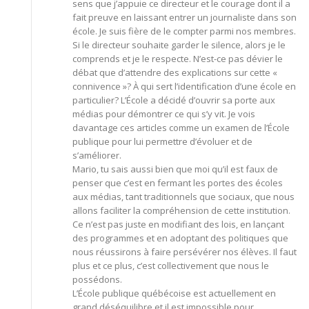
sens que j’appuie ce directeur et le courage dont il a
fait preuve en laissant entrer un journaliste dans son
école. Je suis fière de le compter parmi nos membres.
Si le directeur souhaite garder le silence, alors je le
comprends et je le respecte. N’est-ce pas dévier le
débat que d’attendre des explications sur cette «
connivence »? À qui sert l’identification d’une école en
particulier? L’École a décidé d’ouvrir sa porte aux
médias pour démontrer ce qui s’y vit. Je vois
davantage ces articles comme un examen de l’École
publique pour lui permettre d’évoluer et de
s’améliorer.
Mario, tu sais aussi bien que moi qu’il est faux de
penser que c’est en fermant les portes des écoles
aux médias, tant traditionnels que sociaux, que nous
allons faciliter la compréhension de cette institution.
Ce n’est pas juste en modifiant des lois, en lançant
des programmes et en adoptant des politiques que
nous réussirons à faire persévérer nos élèves. Il faut
plus et ce plus, c’est collectivement que nous le
possédons.
L’École publique québécoise est actuellement en
grand déséquilibre et il est impossible pour