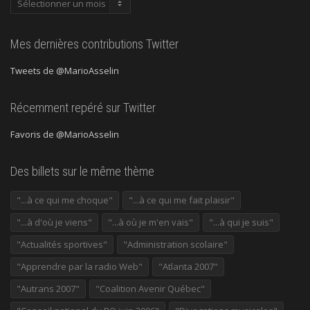
précédentes
Mes dernières contributions Twitter
Tweets de @MarioAsselin
Récemment repéré sur Twitter
Favoris de @MarioAsselin
Des billets sur le même thème
"...à ce qui me choque"
"...à ce qui me fait plaisir"
"...à d'où je viens"
"...à où je m'en vais"
"...à qui je suis"
"Actualités sportives"
"Administration scolaire"
"Apprendre par la radio Web"
"Atlanta 2007"
"Autrans 2007"
"Coalition Avenir Québec"