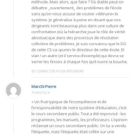
méthode. Mais alors, que faire ? Où diable peut-on
débattre _ouvertement_ des problèmes de l’école
sans qu’on nous accuse de vouloir «détruire» le
système. Je généralise à peine en disant que nos
dirigeants sont beaucoup plus dans une culture de
confrontation (où la hiérarchie joue le rôle de vérité
absolue) que dans des processus de résolution
collective de problèmes. Je suis convaincu que le DG
de cette CS va «punir» le directeur de cette école. Et
vlan ! un autre (et il servira d’exemple) qui devra se
serrer les fesses à chaque fois qu’il ouvre la bouche.
SE CONNECTER POUR RÉPONDRE
MarcSt-Pierre
16 ans Il y a
« Un fruit typique de l’incompétence et de
l’irresponsabilité de notre système d’éducation, c’est
le cours secondaire public. Tout a été improvisé : les
programmes, les manuels, les professeurs. L’opinion
réclamait un cours secondaire public. On lui a vendu
l’étiquette, mais l’étiquette était collée sur une