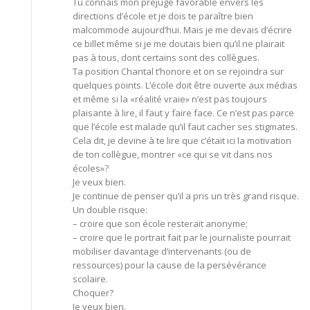
Tu connais mon préjugé favorable envers les
directions d’école et je dois te paraître bien
malcommode aujourd’hui. Mais je me devais d’écrire
ce billet même si je me doutais bien qu’il ne plairait
pas à tous, dont certains sont des collègues.
Ta position Chantal t’honore et on se rejoindra sur
quelques points. L’école doit être ouverte aux médias
et même si la «réalité vraie» n’est pas toujours
plaisante à lire, il faut y faire face. Ce n’est pas parce
que l’école est malade qu’il faut cacher ses stigmates.
Cela dit, je devine à te lire que c’était ici la motivation
de ton collègue, montrer «ce qui se vit dans nos
écoles»?
Je veux bien.
Je continue de penser qu’il a pris un très grand risque.
Un double risque:
– croire que son école resterait anonyme;
– croire que le portrait fait par le journaliste pourrait
mobiliser davantage d’intervenants (ou de
ressources) pour la cause de la persévérance
scolaire.
Choquer?
Je veux bien.