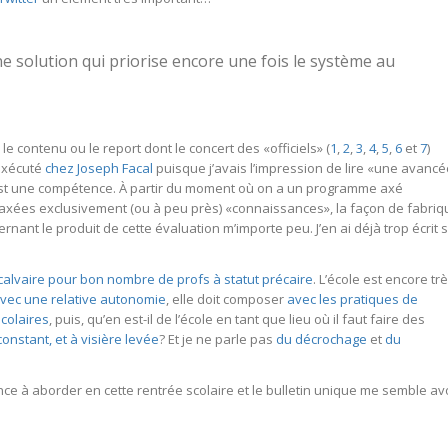
ne solution qui priorise encore une fois le système au
 contenu ou le report dont le concert des «officiels» (
1
,
2
,
3
,
4
,
5
,
6
et
7
)
 exécuté
chez Joseph Facal
puisque j’avais l’impression de lire «une avancé
st une compétence. À partir du moment où on a un programme axé
axées exclusivement (ou à peu près) «connaissances», la façon de fabriq
ant le produit de cette évaluation m’importe peu. J’en ai déjà trop écrit 
calvaire pour bon nombre de profs à statut précaire
. L’école est encore tr
vec une relative autonomie
, elle doit composer
avec les pratiques de
colaires
, puis, qu’en est-il de l’école en tant que lieu où il faut faire des
onstant, et à visière levée
? Et je ne parle pas
du décrochage
et
du
tance à aborder en cette rentrée scolaire et le bulletin unique me semble av