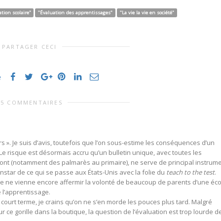
tion scolaire"
"Évaluation des apprentissages"
"La vie la vie en société"
PARTAGER CECI
e
15 COMMENTAIRES
eurs ». Je suis d’avis, toutefois que l’on sous-estime les conséquences d’un
. Le risque est désormais accru qu’un bulletin unique, avec toutes les
ont (notamment des palmarès au primaire), ne serve de principal instrum
instar de ce qui se passe aux États-Unis avec la folie du
teach to the test
.
ique ne vienne encore affermir la volonté de beaucoup de parents d’une éco
 l’apprentissage.
e court terme, je crains qu’on ne s’en morde les pouces plus tard. Malgré
e gorille dans la boutique, la question de l’évaluation est trop lourde d