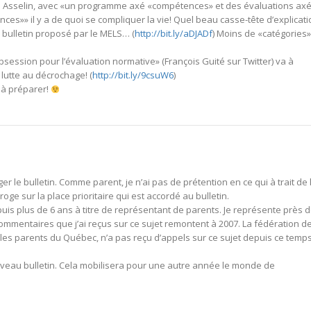
ario Asselin, avec «un programme axé «compétences» et des évaluations ax
es»» il y a de quoi se compliquer la vie! Quel beau casse-tête d’explicati
 bulletin proposé par le MELS… (
http://bit.ly/aDJADf
) Moins de «catégories»
«obsession pour l’évaluation normative» (François Guité sur Twitter) va à
 lutte au décrochage! (
http://bit.ly/9csuW6
)
e à préparer!
 le bulletin. Comme parent, je n’ai pas de prétention en ce qui à trait de 
ge sur la place prioritaire qui est accordé au bulletin.
epuis plus de 6 ans à titre de représentant de parents. Je représente près 
ommentaires que j’ai reçus sur ce sujet remontent à 2007. La fédération d
les parents du Québec, n’a pas reçu d’appels sur ce sujet depuis ce temp
uveau bulletin. Cela mobilisera pour une autre année le monde de