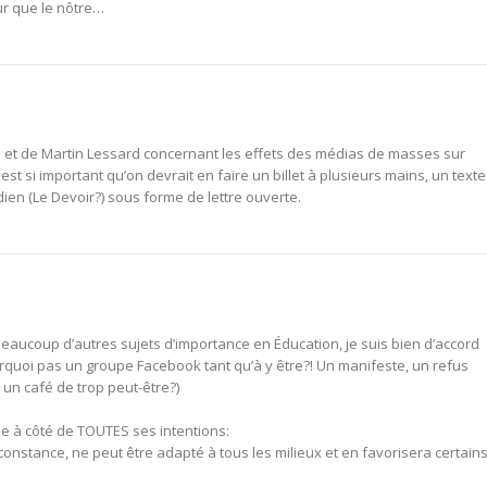
ur que le nôtre…
t de Martin Lessard concernant les effets des médias de masses sur
 est si important qu’on devrait en faire un billet à plusieurs mains, un texte
dien (Le Devoir?) sous forme de lettre ouverte.
beaucoup d’autres sujets d’importance en Éducation, je suis bien d’accord
urquoi pas un groupe Facebook tant qu’à y être?! Un manifeste, un refus
s un café de trop peut-être?)
sse à côté de TOUTES ses intentions:
 constance, ne peut être adapté à tous les milieux et en favorisera certain