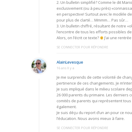
2. Un bulletin simplifié? Comme le dit M
exclusivement (ou à peu près) «connaissanc
en perspective! Surtout avec le modèle de
pour plus de clarté… Mmmm… Pas sûr…
3. Un bulletin chiffré, résultant de notre 
l’encontre de tous les efforts possibles de
Alors, on l’écrit ce texte?
J’ai une rentré
SE CONNECTER POUR RÉPONDRE
AlainLevesque
16 ans Il y a
Je me surprends de cette volonté de changer
pertinence de ces changements. Je m’interro
Je suis impliqué dans le milieu scolaire d
26 000 parents du primaire. Les derniers c
comités de parents qui représentent tous 
également.
Je suis déçu du report d’un an pour ce no
l’éducation. Nous avons mieux à faire.
SE CONNECTER POUR RÉPONDRE