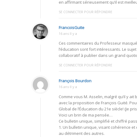
en affirmant sérieusement qu’il est meille
SE CONNECTER POUR RÉPONDRE
FrancoisGuite
16 ans Il y a
Ces commentaires du Professeur masqué e
l’éducation sont fort intéressants. Le sujet
collaboratif à publier dans un grand quoti
SE CONNECTER POUR RÉPONDRE
François Bourdon
16 ans Il y a
Comme vous M. Asselin, malgré qu’il y ait 
avec la proposition de François Guité. Po
Global de l’Éducation du 21e siècle! (Je pri
Voici un brin de ma pensée…
Ce bulletin unique, simplifié et chiffré pa
1. Un bulletin unique, visant cohérence et
au détriment des autres.