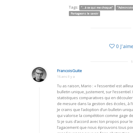
Tags:
"...à ce qui me choque"
"Administra
Partageons le savoir
0
J'aim
FrancoisGuite
16 ans Il y a
Tu as raison, Mario : « l’essentiel est aill
bulletin unique, justement, sur l’essentiel
statistiques comparatives qui en découler
de mesure dans la gestion des écoles, à l’
Je crains que l’adoption d’un bulletin un
qui valorise la compétition comme gage de
Si je suis d’accord avec ton propos pour l
l’agacement que nous éprouvons tous pour c