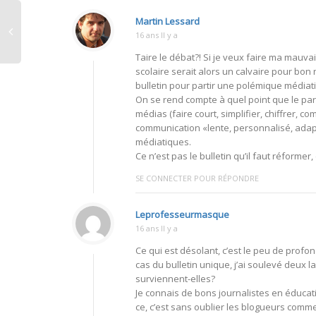
Martin Lessard
16 ans Il y a
Taire le débat?! Si je veux faire ma mauva
scolaire serait alors un calvaire pour bon 
bulletin pour partir une polémique média
On se rend compte à quel point que le par
médias (faire court, simplifier, chiffrer, 
communication «lente, personnalisé, adap
médiatiques.
Ce n’est pas le bulletin qu’il faut réformer
SE CONNECTER POUR RÉPONDRE
Leprofesseurmasque
16 ans Il y a
Ce qui est désolant, c’est le peu de prof
cas du bulletin unique, j’ai soulevé deux
surviennent-elles?
Je connais de bons journalistes en éducati
ce, c’est sans oublier les blogueurs com