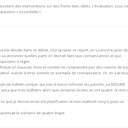
essitent des interventions sur des fronts bien ciblés. L’évaluation, sous s
uestion « essentielle ».
i me désole dans ce débat, c’est qu’avec ce report, on va encore jaser de
 va annoncer quelles parts on devrait faire aux connaissances et aux
 question à régler.
fectué un mauvais choix et semble ne comprendre pas des notions de ba
 utilisé «savoir écrire» comme un exemple de connaissance. Or, on sait tou
rojet de bulletin unique, qui vise à mieux informer les parents, va RÉDUIRE
’y aura que trois bulletins alors que certaines écoles en ont quatre. N »est-
rce que je devrai revoir ma planification et mon matériel conçus pour un
avorisait le scénario de quatre étape.