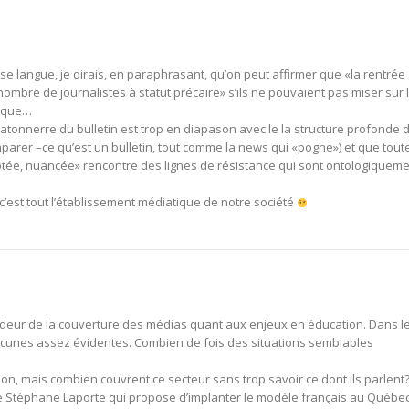
ise langue, je dirais, en paraphrasant, qu’on peut affirmer que «la rentrée
nombre de journalistes à statut précaire» s’ils ne pouvaient pas miser sur 
tique…
atonnerre du bulletin est trop en diapason avec le la structure profonde 
comparer –ce qu’est un bulletin, tout comme la news qui «pogne») et que tout
tée, nuancée» rencontre des lignes de résistance qui sont ontologiquem
, c’est tout l’établissement médiatique de notre société
ondeur de la couverture des médias quant aux enjeux en éducation. Dans l
 lacunes assez évidentes. Combien de fois des situations semblables
on, mais combien couvrent ce secteur sans trop savoir ce dont ils parlent?
me Stéphane Laporte qui propose d’implanter le modèle français au Québe