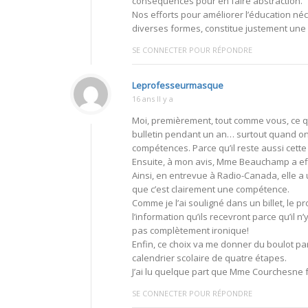
conséquences pour en faire abstraction.
Nos efforts pour améliorer l’éducation néc
diverses formes, constitue justement une q
SE CONNECTER POUR RÉPONDRE
Leprofesseurmasque
16 ans Il y a
Moi, premièrement, tout comme vous, ce qu
bulletin pendant un an… surtout quand on
compétences. Parce qu’il reste aussi cette
Ensuite, à mon avis, Mme Beauchamp a ef
Ainsi, en entrevue à Radio-Canada, elle a
que c’est clairement une compétence.
Comme je l’ai souligné dans un billet, le p
l’information qu’ils recevront parce qu’il n
pas complètement ironique!
Enfin, ce choix va me donner du boulot pa
calendrier scolaire de quatre étapes.
J’ai lu quelque part que Mme Courchesne f
SE CONNECTER POUR RÉPONDRE