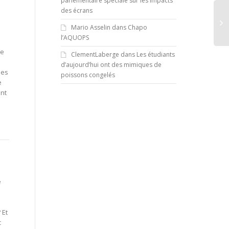
parlementaire spéciale sur les impacts
des écrans
Mario Asselin
dans
Chapo
l’AQUOPS
le
ClementLaberge
dans
Les étudiants
d’aujourd’hui ont des mimiques de
des
poissons congelés
e
ent
e
 Et
c