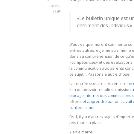
,
savoir
15
«Le bulletin unique est u
détriment des individus.»
D’autres que moi ont commenté sur le
entres autres, et je me suis même
dans sa compréhension de ce qu’e
«compétences» et des évaluations 
la communication aux parents concern
ce sujet… Passons à autre chose!
La rentrée scolaire sera encore
un 
loin de pouvoir remplir sa mission
a
blocage Internet des commissions s
efforts
et apprendre par un travail c
conformisme
…
Bref, il y a d’autres sujets d’impor
pris toute la place.
Y en a marre!