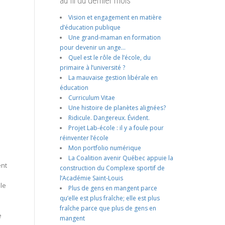
au fil du dernier mois
Vision et engagement en matière
d’éducation publique
Une grand-maman en formation
pour devenir un ange…
Quel est le rôle de l’école, du
primaire à l’université ?
La mauvaise gestion libérale en
éducation
Curriculum Vitae
Une histoire de planètes alignées?
Ridicule. Dangereux. Évident.
Projet Lab-école : il y a foule pour
réinventer l’école
Mon portfolio numérique
La Coalition avenir Québec appuie la
ent
construction du Complexe sportif de
l’Académie Saint-Louis
le
Plus de gens en mangent parce
qu’elle est plus fraîche; elle est plus
fraîche parce que plus de gens en
e
mangent