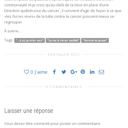
communauté et je crois qu’au-delà de la mise en place d’une
Direction québécoise du cancer , il convient d’agir de façon à ce que
«les forces vives» de la lutte contre le cancer puissent mieux se
regrouper.
À suivre…
Tags:
"...à où je m'en vais"
"La vie la vie en société"
"Vaincre le cancer"
PARTAGER CECI
0
J'aime
0 COMMENTAIRES
Laisser une réponse
Vous devez être connecté pour poster un commentaire.