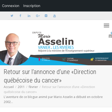
Connexion
Inscription
Activer/dé
Retour sur l’annonce d’une «Direction
québécoise du cancer»
Accueil
2011
février
Retour sur l’annonce d’une «Direction
québécoise du cancer»
L'aventure de ce blogue animé par Mario Asselin a débuté en octobre
2002...