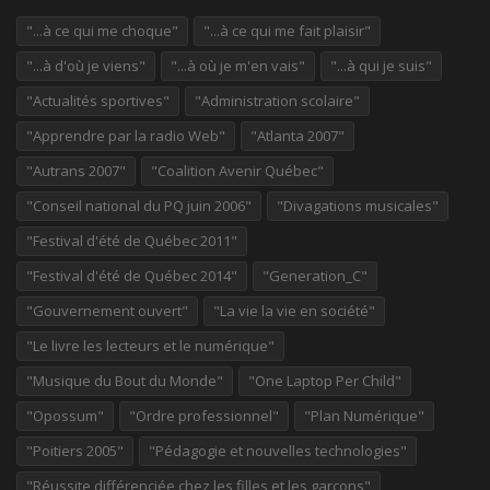
"...à ce qui me choque"
"...à ce qui me fait plaisir"
"...à d'où je viens"
"...à où je m'en vais"
"...à qui je suis"
"Actualités sportives"
"Administration scolaire"
"Apprendre par la radio Web"
"Atlanta 2007"
"Autrans 2007"
"Coalition Avenir Québec"
"Conseil national du PQ juin 2006"
"Divagations musicales"
"Festival d'été de Québec 2011"
"Festival d'été de Québec 2014"
"Generation_C"
"Gouvernement ouvert"
"La vie la vie en société"
"Le livre les lecteurs et le numérique"
"Musique du Bout du Monde"
"One Laptop Per Child"
"Opossum"
"Ordre professionnel"
"Plan Numérique"
"Poitiers 2005"
"Pédagogie et nouvelles technologies"
"Réussite différenciée chez les filles et les garçons"