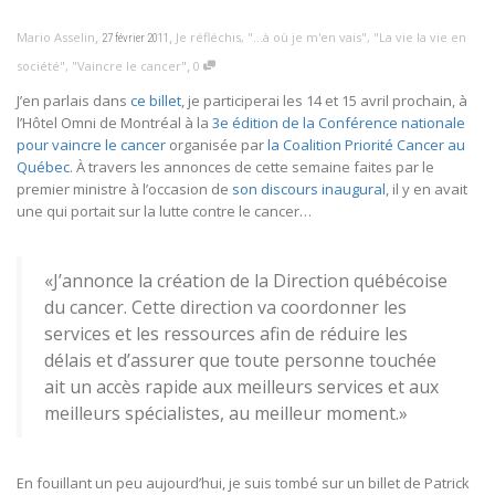
,
,
Mario Asselin
Je réfléchis
,
"...à où je m'en vais"
,
"La vie la vie en
27 février 2011
,
société"
,
"Vaincre le cancer"
0
J’en parlais dans
ce billet
, je participerai les 14 et 15 avril prochain, à
l’Hôtel Omni de Montréal à la
3e édition de la Conférence nationale
pour vaincre le cancer
organisée par
la Coalition Priorité Cancer au
Québec
. À travers les annonces de cette semaine faites par le
premier ministre à l’occasion de
son discours inaugural
, il y en avait
une qui portait sur la lutte contre le cancer…
«J’annonce la création de la Direction québécoise
du cancer. Cette direction va coordonner les
services et les ressources afin de réduire les
délais et d’assurer que toute personne touchée
ait un accès rapide aux meilleurs services et aux
meilleurs spécialistes, au meilleur moment.»
En fouillant un peu aujourd’hui, je suis tombé sur un billet de Patrick