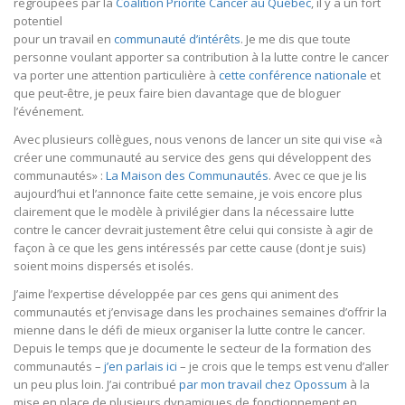
regroupées par la
Coalition Priorité Cancer au Québec
, il y a un fort
potentiel
pour un travail en
communauté d’intérêts
. Je me dis que toute
personne voulant apporter sa contribution à la lutte contre le cancer
va porter une attention particulière à
cette conférence nationale
et
que peut-être, je peux faire bien davantage que de bloguer
l’événement.
Avec plusieurs collègues, nous venons de lancer un site qui vise «à
créer une communauté au service des gens qui développent des
communautés» :
La Maison des Communautés
. Avec ce que je lis
aujourd’hui et l’annonce faite cette semaine, je vois encore plus
clairement que le modèle à privilégier dans la nécessaire lutte
contre le cancer devrait justement être celui qui consiste à agir de
façon à ce que les gens intéressés par cette cause (dont je suis)
soient moins dispersés et isolés.
J’aime l’expertise développée par ces gens qui animent des
communautés et j’envisage dans les prochaines semaines d’offrir la
mienne dans le défi de mieux organiser la lutte contre le cancer.
Depuis le temps que je documente le secteur de la formation des
communautés –
j’en parlais ici
– je crois que le temps est venu d’aller
un peu plus loin. J’ai contribué
par mon travail chez Opossum
à la
mise en place de plusieurs dynamiques de fonctionnement en