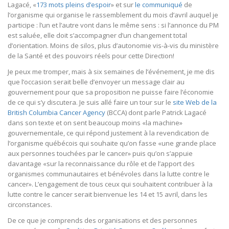
Lagacé, «
173 mots pleins d’espoir
» et sur
le communiqué
de
l’organisme qui organise le rassemblement du mois d’avril auquel je
participe : l’un et l’autre vont dans le même sens : si l’annonce du PM
est saluée, elle doit s’accompagner d’un changement total
d’orientation. Moins de silos, plus d’autonomie vis-à-vis du ministère
de la Santé et des pouvoirs réels pour cette Direction!
Je peux me tromper, mais à six semaines de l’événement, je me dis
que l’occasion serait belle d’envoyer un message clair au
gouvernement pour que sa proposition ne puisse faire l’économie
de ce qui s’y discutera. Je suis allé faire un tour sur le
site Web de la
British Columbia Cancer Agency
(BCCA) dont parle Patrick Lagacé
dans son texte et on sent beaucoup moins «la machine»
gouvernementale, ce qui répond justement à la revendication de
l’organisme québécois qui souhaite qu’on fasse «une grande place
aux personnes touchées par le cancer» puis qu’on s’appuie
davantage «sur la reconnaissance du rôle et de l’apport des
organismes communautaires et bénévoles dans la lutte contre le
cancer». L’engagement de tous ceux qui souhaitent contribuer à la
lutte contre le cancer serait bienvenue les 14 et 15 avril, dans les
circonstances.
De ce que je comprends des organisations et des personnes