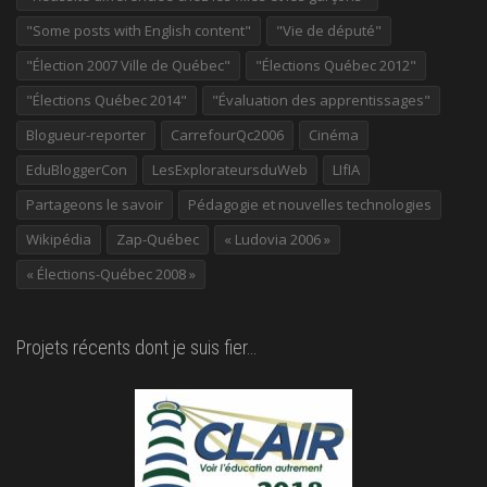
"Some posts with English content"
"Vie de député"
"Élection 2007 Ville de Québec"
"Élections Québec 2012"
"Élections Québec 2014"
"Évaluation des apprentissages"
Blogueur-reporter
CarrefourQc2006
Cinéma
EduBloggerCon
LesExplorateursduWeb
LIfIA
Partageons le savoir
Pédagogie et nouvelles technologies
Wikipédia
Zap-Québec
« Ludovia 2006 »
« Élections-Québec 2008 »
Projets récents dont je suis fier…