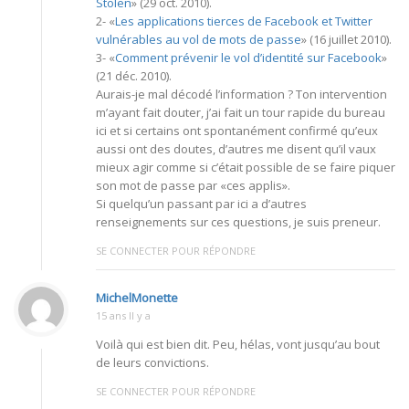
Stolen
» (29 oct. 2010).
2- «
Les applications tierces de Facebook et Twitter
vulnérables au vol de mots de passe
» (16 juillet 2010).
3- «
Comment prévenir le vol d’identité sur Facebook
»
(21 déc. 2010).
Aurais-je mal décodé l’information ? Ton intervention
m’ayant fait douter, j’ai fait un tour rapide du bureau
ici et si certains ont spontanément confirmé qu’eux
aussi ont des doutes, d’autres me disent qu’il vaux
mieux agir comme si c’était possible de se faire piquer
son mot de passe par «ces applis».
Si quelqu’un passant par ici a d’autres
renseignements sur ces questions, je suis preneur.
SE CONNECTER POUR RÉPONDRE
MichelMonette
15 ans Il y a
Voilà qui est bien dit. Peu, hélas, vont jusqu’au bout
de leurs convictions.
SE CONNECTER POUR RÉPONDRE