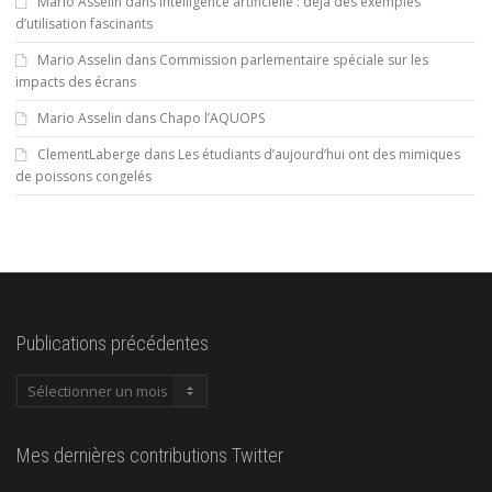
Mario Asselin
dans
Intelligence artificielle : déjà des exemples
d’utilisation fascinants
Mario Asselin
dans
Commission parlementaire spéciale sur les
impacts des écrans
Mario Asselin
dans
Chapo l’AQUOPS
ClementLaberge
dans
Les étudiants d’aujourd’hui ont des mimiques
de poissons congelés
Publications précédentes
Publications
précédentes
Mes dernières contributions Twitter