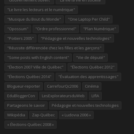
"Gouvernement ouvert"
"La vie la vie en société"
"Le livre les lecteurs et le numérique"
"Musique du Bout du Monde"
"One Laptop Per Child"
"Opossum"
"Ordre professionnel"
"Plan Numérique"
"Poitiers 2005"
"Pédagogie et nouvelles technologies"
"Réussite différenciée chez les filles et les garçons"
"Some posts with English content"
"Vie de député"
"Élection 2007 Ville de Québec"
"Élections Québec 2012"
"Élections Québec 2014"
"Évaluation des apprentissages"
Blogueur-reporter
CarrefourQc2006
Cinéma
EduBloggerCon
LesExplorateursduWeb
LIfIA
Partageons le savoir
Pédagogie et nouvelles technologies
Wikipédia
Zap-Québec
« Ludovia 2006 »
« Élections-Québec 2008 »