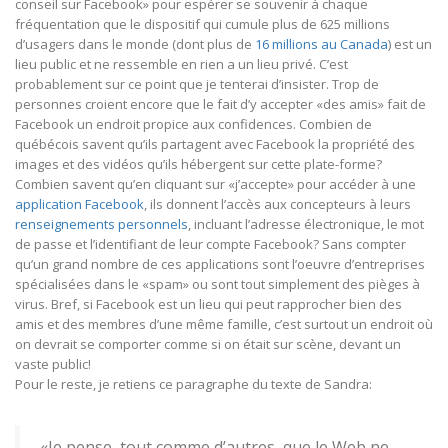
conseil sur Facebook» pour espérer se souvenir à chaque
fréquentation que le dispositif qui cumule plus de 625 millions
d’usagers dans le monde (dont plus de
16 millions au Canada
) est un
lieu public et ne ressemble en rien a un lieu privé. C’est
probablement sur ce point que je tenterai d’insister. Trop de
personnes croient encore que le fait d’y accepter «des amis» fait de
Facebook un endroit propice aux confidences. Combien de
québécois savent qu’ils partagent avec Facebook la propriété des
images et des vidéos qu’ils hébergent sur cette plate-forme?
Combien savent qu’en cliquant sur «j’accepte» pour accéder à une
application Facebook
, ils donnent l’accès aux concepteurs à leurs
renseignements personnels
, incluant l’adresse électronique, le mot
de passe et l’identifiant de leur compte Facebook? Sans compter
qu’un grand nombre de ces applications sont l’oeuvre d’entreprises
spécialisées dans le «spam» ou sont tout simplement des pièges à
virus. Bref, si Facebook est un lieu qui peut rapprocher bien des
amis et des membres d’une même famille, c’est surtout un endroit où
on devrait se comporter comme si on était sur scène, devant un
vaste public!
Pour le reste, je retiens ce paragraphe du texte de Sandra:
«Je pense, tout comme d’autres, que le Web ne