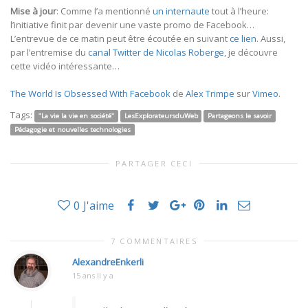
Mise à jour
: Comme l’a mentionné
un internaute
tout à l’heure:
l’initiative finit par devenir une vaste promo de Facebook…
L’entrevue de ce matin peut être écoutée en suivant
ce lien
. Aussi,
par l’entremise du
canal Twitter de Nicolas Roberge
, je découvre
cette vidéo intéressante…
The World Is Obsessed With Facebook
de
Alex Trimpe
sur
Vimeo
.
Tags:
"La vie la vie en société"
LesExplorateursduWeb
Partageons le savoir
Pédagogie et nouvelles technologies
PARTAGER CECI
0
J'aime
7 COMMENTAIRES
AlexandreEnkerli
15 ans Il y a