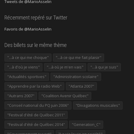
Tweets de @MarioAsselin
Récemment repéré sur Twitter
Favoris de @MarioAsselin
Des billets sur le même thème
"...à ce qui me choque"
"...à ce qui me fait plaisir"
"...à d'où je viens"
"...à où je m'en vais"
"...à qui je suis"
"Actualités sportives"
"Administration scolaire"
"Apprendre par la radio Web"
"Atlanta 2007"
"Autrans 2007"
"Coalition Avenir Québec"
"Conseil national du PQ juin 2006"
"Divagations musicales"
"Festival d'été de Québec 2011"
"Festival d'été de Québec 2014"
"Generation_C"