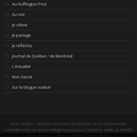
Au Huffington Post
Au Voir
Je côtoie
Je partage
Je réfléchis
Journal de Québec / de Montréal
L'Actualité
Non classé
Sur le blogue coalisé
Si les propos, opinions et prises de position de ce site peuvent
coïncider avec ce que privilégie le parti pour lequel je milite, je certifie
en être le seul éditeur. -
©2026 Thème KLEO