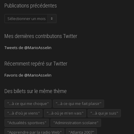
Publications précédentes
Publications
précédentes
Mes dernières contributions Twitter
Tweets de @MarioAsselin
Récemment repéré sur Twitter
Favoris de @MarioAsselin
Des billets sur le même thème
"...à ce qui me choque"
"...à ce qui me fait plaisir"
"...à d'où je viens"
"...à où je m'en vais"
"...à qui je suis"
"Actualités sportives"
"Administration scolaire"
"Apprendre par la radio Web"
"Atlanta 2007"