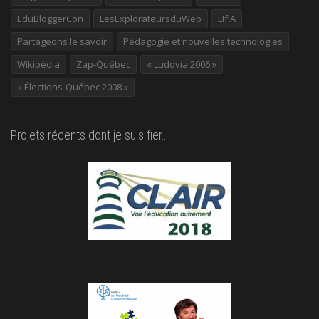
EduBloggerCon
LesExplorateursduWeb
LIfIA
Partageons le savoir
Pédagogie et nouvelles technologies
Wikipédia
Zap-Québec
« Ludovia 2006 »
« Élections-Québec 2008 »
Projets récents dont je suis fier…