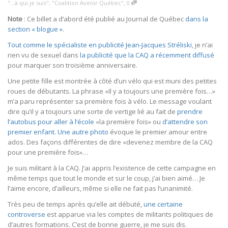
,
"...à qui je suis"
,
"Coalition Avenir Québec"
0
Note
: Ce billet a d’abord été publié au Journal de Québec
dans la
section « blogue »
.
Tout comme le spécialiste en publicité Jean-Jacques Stréliski
, je n’ai
rien vu de sexuel dans
la publicité que la CAQ a récemment diffusé
pour marquer son troisième anniversaire.
Une petite fille est montrée à côté d’un vélo qui est muni des petites
roues de débutants. La phrase «Il y a toujours une première fois…»
m’a paru représenter sa première fois à vélo. Le message voulant
dire qu’il y a toujours une sorte de vertige lié au fait de
prendre
l’autobus pour aller à l’école
«la première fois» ou
d’attendre son
premier enfant
.
Une autre photo
évoque le premier amour entre
ados. Des façons différentes de dire «devenez membre de la CAQ
pour une première fois»…
Je suis militant à la CAQ. J’ai appris l’existence de cette campagne en
même temps que tout le monde et sur le coup, j’ai bien aimé… Je
l’aime encore, d’ailleurs, même si elle ne fait pas l’unanimité.
Très peu de temps après qu’elle ait débuté,
une certaine
controverse
est apparue via les comptes de militants politiques de
d’autres formations. C’est de bonne guerre, je me suis dis.