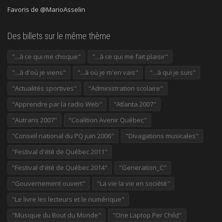
Favoris de @MarioAsselin
Des billets sur le même thème
"...à ce qui me choque"
"...à ce qui me fait plaisir"
"...à d'où je viens"
"...à où je m'en vais"
"...à qui je suis"
"Actualités sportives"
"Administration scolaire"
"Apprendre par la radio Web"
"Atlanta 2007"
"Autrans 2007"
"Coalition Avenir Québec"
"Conseil national du PQ juin 2006"
"Divagations musicales"
"Festival d'été de Québec 2011"
"Festival d'été de Québec 2014"
"Generation_C"
"Gouvernement ouvert"
"La vie la vie en société"
"Le livre les lecteurs et le numérique"
"Musique du Bout du Monde"
"One Laptop Per Child"