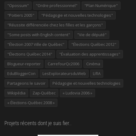
"Opossum"
"Ordre professionnel"
"Plan Numérique"
"Poitiers 2005"
"Pédagogie et nouvelles technologies"
"Réussite différenciée chez les filles et les garçons"
"Some posts with English content"
"Vie de député"
"Élection 2007 Ville de Québec"
"Élections Québec 2012"
"Élections Québec 2014"
"Évaluation des apprentissages"
Blogueur-reporter
CarrefourQc2006
Cinéma
EduBloggerCon
LesExplorateursduWeb
LIfIA
Partageons le savoir
Pédagogie et nouvelles technologies
Wikipédia
Zap-Québec
« Ludovia 2006 »
« Élections-Québec 2008 »
Projets récents dont je suis fier…