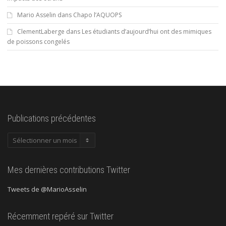
Mario Asselin
dans
Chapo l’AQUOPS
ClementLaberge
dans
Les étudiants d’aujourd’hui ont des mimiques
de poissons congelés
Publications précédentes
Publications
précédentes
Mes dernières contributions Twitter
Tweets de @MarioAsselin
Récemment repéré sur Twitter