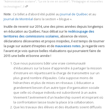
"Administration scolaire"
,
"La vie la vie en société"
,
"Pédagogie et nouvelles
,
technologies"
0
Note
: Ce billet a d’abord été publié au
Journal de Québec
et au
Journal de Montréal
dans la section « blogue ».
Inutile de revenir sur 2014, une des pires années depuis longtemps
en éducation au Québec. Faux débat sur le
redécoupage des
territoires des commissions scolaires
, absence de vision,
déclarations décevantes et propos insipides, il est temps de tourner
la page sur autant d'inepties et de
mauvaises notes
. Je regarde vers
l'avant et je vois quinze belles réalisations qui pourraient faire de
2015 une belle et bonne année !
Que nous puissions bâtir une vraie communauté
d'éducateurs sur la base d'apprendre à partager la mission
d'instruire en répartissant la charge de transmettre sur un
plus grand nombre d’épaules. Cela suppose moins de
hiérarchies et plus de mises en réseaux. L'éducation a
grandement besoin d'un autre type d'organisation sociale
que celle où chaque individu est subordonné à un autre.
Vivement l'avènement d'un leadership ouvert et inspirant où
la confrontation laisse toute la place à la collaboration.
Que les travaux des élèves et des étudiants soient diffusés