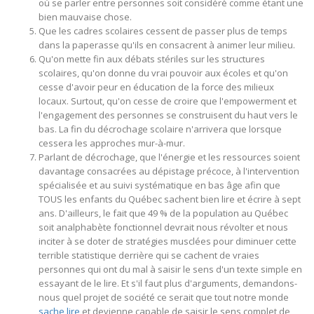
où se parler entre personnes soit considéré comme étant une
bien mauvaise chose.
Que les cadres scolaires cessent de passer plus de temps
dans la paperasse qu'ils en consacrent à animer leur milieu.
Qu'on mette fin aux débats stériles sur les structures
scolaires, qu'on donne du vrai pouvoir aux écoles et qu'on
cesse d'avoir peur en éducation de la force des milieux
locaux. Surtout, qu'on cesse de croire que l'empowerment et
l'engagement des personnes se construisent du haut vers le
bas. La fin du décrochage scolaire n'arrivera que lorsque
cessera les approches mur-à-mur.
Parlant de décrochage, que l'énergie et les ressources soient
davantage consacrées au dépistage précoce, à l'intervention
spécialisée et au suivi systématique en bas âge afin que
TOUS les enfants du Québec sachent bien lire et écrire à sept
ans. D'ailleurs, le fait que 49 % de la population au Québec
soit analphabète fonctionnel devrait nous révolter et nous
inciter à se doter de stratégies musclées pour diminuer cette
terrible statistique derrière qui se cachent de vraies
personnes qui ont du mal à saisir le sens d'un texte simple en
essayant de le lire. Et s'il faut plus d'arguments, demandons-
nous quel projet de société ce serait que tout notre monde
sache lire
et devienne capable de saisir le sens complet de