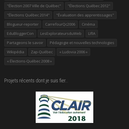
"Élection 2007 Ville de Québec"
"Élections Québec 2012"
"Élections Québec 2014"
"Évaluation des apprentissages"
Blogueur-reporter
CarrefourQc2006
Cinéma
EduBloggerCon
LesExplorateursduWeb
LIfIA
Partageons le savoir
Pédagogie et nouvelles technologies
Wikipédia
Zap-Québec
« Ludovia 2006 »
« Élections-Québec 2008 »
Projets récents dont je suis fier…