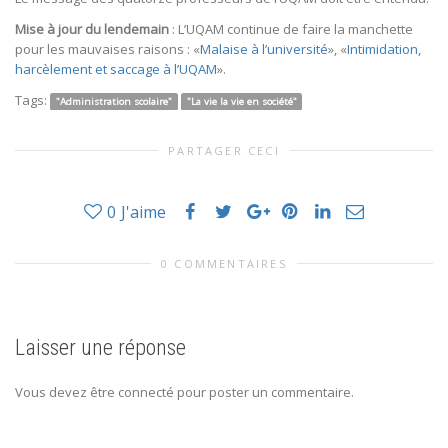
Mise à jour du lendemain
: L’UQAM continue de faire la manchette
pour les mauvaises raisons : «
Malaise à l’université
», «
Intimidation,
harcèlement et saccage à l’UQAM
».
Tags:
"Administration scolaire"
"La vie la vie en société"
PARTAGER CECI
0
J'aime
0 COMMENTAIRES
Laisser une réponse
Vous devez être connecté pour poster un commentaire.