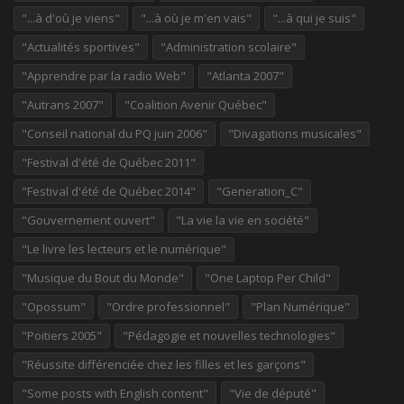
"...à d'où je viens"
"...à où je m'en vais"
"...à qui je suis"
"Actualités sportives"
"Administration scolaire"
"Apprendre par la radio Web"
"Atlanta 2007"
"Autrans 2007"
"Coalition Avenir Québec"
"Conseil national du PQ juin 2006"
"Divagations musicales"
"Festival d'été de Québec 2011"
"Festival d'été de Québec 2014"
"Generation_C"
"Gouvernement ouvert"
"La vie la vie en société"
"Le livre les lecteurs et le numérique"
"Musique du Bout du Monde"
"One Laptop Per Child"
"Opossum"
"Ordre professionnel"
"Plan Numérique"
"Poitiers 2005"
"Pédagogie et nouvelles technologies"
"Réussite différenciée chez les filles et les garçons"
"Some posts with English content"
"Vie de député"