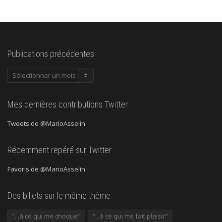
Publications précédentes
Publications
précédentes
Mes dernières contributions Twitter
Tweets de @MarioAsselin
Récemment repéré sur Twitter
Favoris de @MarioAsselin
Des billets sur le même thème
"...à ce qui me choque"
"...à ce qui me fait plaisir"