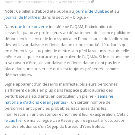
,
"Administration scolaire"
,
"La vie la vie en société"
0
Note
: Ce billet a d’abord été publié au
Journal de Québec
et au
Journal de Montréal
dans la section « blogue ».
Dans
une lettre ouverte
intitulée «À l’UQAM, l’intimidation doit
cesser!», quatorze professeurs au département de science politique
dénoncent le silence de leur syndicat et l’impuissance de la direction
devant le vandalisme et l’intimidation d’une minorité d’étudiants qui
en mènent large, au point de mettre «en péril la vie universitaire elle-
même ainsi que le caractère particulier de l’UQAM». Si le militantisme
a sa raison d’être, «le vandalisme et l’intimidation n’ont pas leur
place dans une université qui s’est toujours présentée comme
démocratique».
Signe apparent d’un désarroi manifeste, plusieurs personnes
s’affirment de plus en plus dans l’espace public auprès des
perturbateurs étudiants, en particulier. En pleine «
semaine
nationale d’actions dérangeantes
« , un certain nombre de
personnes anticipent les probables escalades dans les
manifestions «anti-austérité» et nomment leur exaspération. C’était
le cas hier
de ma collègue Lise Ravary qui réagissait à l’occupation
par des étudiants d’un Cégep du bureau d’Yves Bolduc.