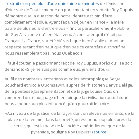
L’extrait d’un peu plus d’une quinzaine de minutes
de l’émission
d’hier soir de Tout le monde en parle mettant en vedette Roy Dupuis
démontre que la question de notre identité est loin d’être
complètement résolue. Ayant fait un séjour en France – la mère
patrie de plusieurs d’entre-nous – l’invité particulièrement volubile
de Guy A. raconte qu’il en était venu à constater qu’il n’était pas
Français. La France, société hiérarchique bien établie et dont on
respecte autant d’en haut que d’en bas ce caractère distinctif ne
nous ressemblerait pas, nous Québécois.
Il faut écouter le passionnant récit de Roy Dupuis, après qu’il se soit
demandé: «Si je ne suis pas comme eux, je viens d’où?»
Au fil des nombreux entretiens avec les anthropologue Serge
Bouchard et Nicole O’Bomsawin, auprès de l’historien Denys Delâge,
de la poétesse Joséphine Bacon et de la juge Louise Otis, on
comprend du témoignage d’hier soir que la civilisation autochtone
nous a beaucoup plus influencé qu’on pourrait le croire.
«Au niveau de la justice, de la façon dont on élève nos enfants, de la
place de la femme, dans la société, on est beaucoup plus près du
cercle, qui est la base de la société amérindienne que de la
pyramide, souligne Roy Dupuis» (
source
).