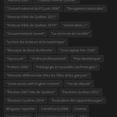
"Autrans 2007"
"Coalition Avenir Québec"
"Conseil national du PQ juin 2006"
"Divagations musicales"
"Festival d'été de Québec 2011"
"Festival d'été de Québec 2014"
"Generation_C"
"Gouvernement ouvert"
"La vie la vie en société"
"Le livre les lecteurs et le numérique"
"Musique du Bout du Monde"
"One Laptop Per Child"
"Opossum"
"Ordre professionnel"
"Plan Numérique"
"Poitiers 2005"
"Pédagogie et nouvelles technologies"
"Réussite différenciée chez les filles et les garçons"
"Some posts with English content"
"Vie de député"
"Élection 2007 Ville de Québec"
"Élections Québec 2012"
"Élections Québec 2014"
"Évaluation des apprentissages"
Blogueur-reporter
CarrefourQc2006
Cinéma