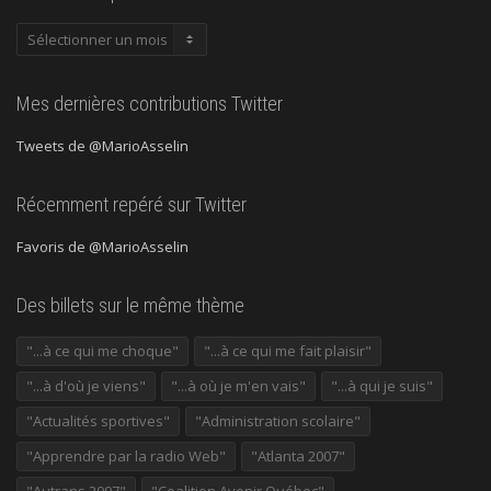
Publications
précédentes
Mes dernières contributions Twitter
Tweets de @MarioAsselin
Récemment repéré sur Twitter
Favoris de @MarioAsselin
Des billets sur le même thème
"...à ce qui me choque"
"...à ce qui me fait plaisir"
"...à d'où je viens"
"...à où je m'en vais"
"...à qui je suis"
"Actualités sportives"
"Administration scolaire"
"Apprendre par la radio Web"
"Atlanta 2007"