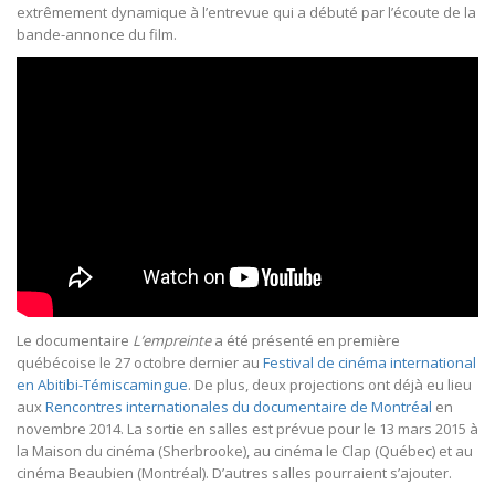
extrêmement dynamique à l’entrevue qui a débuté par l’écoute de la
bande-annonce du film.
Le documentaire
L’empreinte
a été présenté en première
québécoise le 27 octobre dernier au
Festival de cinéma international
en Abitibi-Témiscamingue
. De plus, deux projections ont déjà eu lieu
aux
Rencontres internationales du documentaire de Montréal
en
novembre 2014. La sortie en salles est prévue pour le 13 mars 2015 à
la Maison du cinéma (Sherbrooke), au cinéma le Clap (Québec) et au
cinéma Beaubien (Montréal). D’autres salles pourraient s’ajouter.