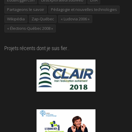
EduBloggerCon
LesExplorateursduWeb
LIfIA
Partageons le savoir
Pédagogie et nouvelles technologies
Wikipédia
Zap-Québec
« Ludovia 2006 »
« Élections-Québec 2008 »
Projets récents dont je suis fier…