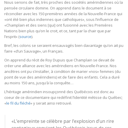
Nous serions de fait, très proches des sociétés amérindiennes où la
pensée circulaire domine. On apprend dans le document à se
réconcilier avec les 150 premières années de la Nouvelle-France qui
«ont été bien plus indiennes que catholiques», sous l’influence de
«Champlain et des siens [qui] ont fusionné avec les Premières
Nations bien plus qu’on le croit, et ce, tant par la chair que par
l’esprit» (
source
).
Bref, les colons se seraient ensauvagés bien davantage qu’on ait pu
faire «d’un Sauvage», un Français.
On apprend du récit de Roy Dupuis que Champlain se devait de
créer une alliance avec les amérindiens en Nouvelle-France. Nos
ancêtres ont pu s’installer, à condition de marier «nos» femmes (du
point de vue des amérindiens) et de faire des enfants. Cela a duré
au moins 150 ans, jusqu’à la conquête…
L’héritage amérindien insoupçonné des Québécois est donc au
coeur de ce documentaire qui redéfinit l’identité métisse du Québec;
«
le fil du fléché
» y serait ainsi retrouvé.
«L’empreinte se célèbre par l’explosion d’un rire
contagieux conviant les Québécois issus de ces