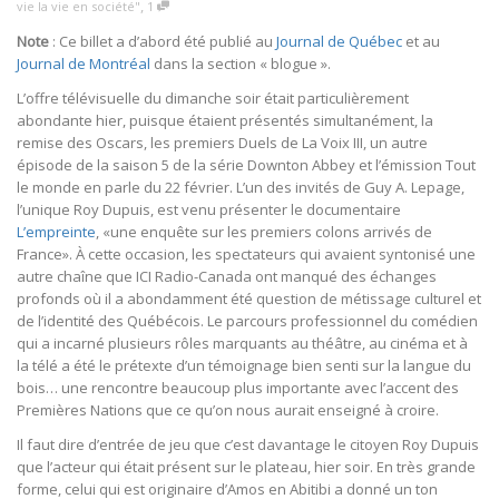
,
vie la vie en société"
1
Note
: Ce billet a d’abord été publié au
Journal de Québec
et au
Journal de Montréal
dans la section « blogue ».
L’offre télévisuelle du dimanche soir était particulièrement
abondante hier, puisque étaient présentés simultanément, la
remise des Oscars, les premiers Duels de La Voix III, un autre
épisode de la saison 5 de la série Downton Abbey et l’émission Tout
le monde en parle du 22 février. L’un des invités de Guy A. Lepage,
l’unique Roy Dupuis, est venu présenter le documentaire
L’empreinte
, «une enquête sur les premiers colons arrivés de
France». À cette occasion, les spectateurs qui avaient syntonisé une
autre chaîne que ICI Radio-Canada ont manqué des échanges
profonds où il a abondamment été question de métissage culturel et
de l’identité des Québécois. Le parcours professionnel du comédien
qui a incarné plusieurs rôles marquants au théâtre, au cinéma et à
la télé a été le prétexte d’un témoignage bien senti sur la langue du
bois… une rencontre beaucoup plus importante avec l’accent des
Premières Nations que ce qu’on nous aurait enseigné à croire.
Il faut dire d’entrée de jeu que c’est davantage le citoyen Roy Dupuis
que l’acteur qui était présent sur le plateau, hier soir. En très grande
forme, celui qui est originaire d’Amos en Abitibi a donné un ton