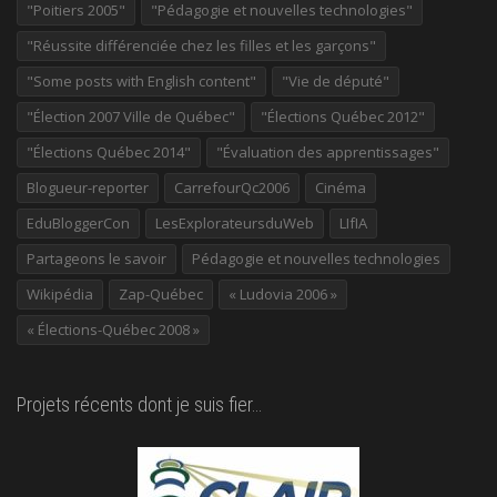
"Poitiers 2005"
"Pédagogie et nouvelles technologies"
"Réussite différenciée chez les filles et les garçons"
"Some posts with English content"
"Vie de député"
"Élection 2007 Ville de Québec"
"Élections Québec 2012"
"Élections Québec 2014"
"Évaluation des apprentissages"
Blogueur-reporter
CarrefourQc2006
Cinéma
EduBloggerCon
LesExplorateursduWeb
LIfIA
Partageons le savoir
Pédagogie et nouvelles technologies
Wikipédia
Zap-Québec
« Ludovia 2006 »
« Élections-Québec 2008 »
Projets récents dont je suis fier…