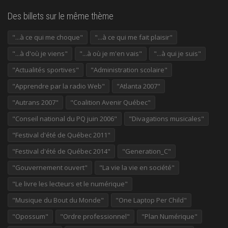
Des billets sur le même thème
"...à ce qui me choque"
"...à ce qui me fait plaisir"
"...à d'où je viens"
"...à où je m'en vais"
"...à qui je suis"
"Actualités sportives"
"Administration scolaire"
"Apprendre par la radio Web"
"Atlanta 2007"
"Autrans 2007"
"Coalition Avenir Québec"
"Conseil national du PQ juin 2006"
"Divagations musicales"
"Festival d'été de Québec 2011"
"Festival d'été de Québec 2014"
"Generation_C"
"Gouvernement ouvert"
"La vie la vie en société"
"Le livre les lecteurs et le numérique"
"Musique du Bout du Monde"
"One Laptop Per Child"
"Opossum"
"Ordre professionnel"
"Plan Numérique"