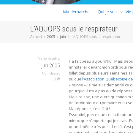
Ma démarche
Qui je suis
Vie
L’AQUOPS sous le respirateur
Accueil
2005
juin
L’AQUOPS sous le respirateur
,
Mario Asselin
Il a fait beau aujourd’hui. Mais de
1 juin 2005
m’installer devant mon ordi pour ré
,
,
billet depuis plusieurs semaines.
Fr
Non classé
su que
l’Association Québécoise de
3
« survie », je me suis demandé ce q
pourquoi il n’y a pas eu de réponse 
Mais ce soir, une autre question m’
de l’ordinateur du primaire et du s
Ma réponse, c’est OUI !
Essentiel, parce que ces utilisateu
mieux que n’importe qui je dirais. Es
quand même très positif et là n’est 
enseignants ont grand besoin de so