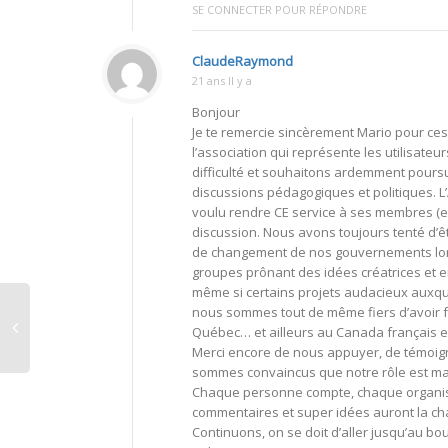
SE CONNECTER POUR RÉPONDRE
ClaudeRaymond
21 ans Il y a
Bonjour
Je te remercie sincèrement Mario pour ces
l’association qui représente les utilisate
difficulté et souhaitons ardemment poursui
discussions pédagogiques et politiques. L
voulu rendre CE service à ses membres (et 
discussion. Nous avons toujours tenté d’êt
de changement de nos gouvernements lors
groupes prônant des idées créatrices et e
même si certains projets audacieux auxque
nous sommes tout de même fiers d’avoir fai
Québec… et ailleurs au Canada français e
Merci encore de nous appuyer, de témoign
sommes convaincus que notre rôle est maje
Chaque personne compte, chaque organi
commentaires et super idées auront la chan
Continuons, on se doit d’aller jusqu’au bou