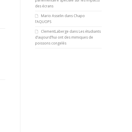
parlementaire spéciale sur les impacts
des écrans
Mario Asselin
dans
Chapo
l’AQUOPS
ClementLaberge
dans
Les étudiants
d’aujourd’hui ont des mimiques de
poissons congelés