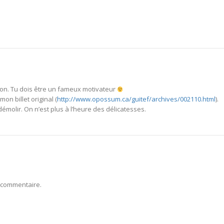
 ton. Tu dois être un fameux motivateur
mon billet original (
http://www.opossum.ca/guitef/archives/002110.html
).
démolir. On n’est plus à l’heure des délicatesses.
 commentaire.