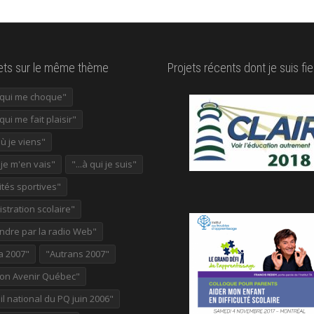
lets sur le même thème
Projets récents dont je suis fie
e qui me choque"
 qui me fait plaisir"
où je viens"
ù je m'en vais"
"...à qui je suis"
ités sportives"
stration scolaire"
ndre par la radio Web"
a 2007"
"Autrans 2007"
ion Avenir Québec"
l national du PQ juin 2006"