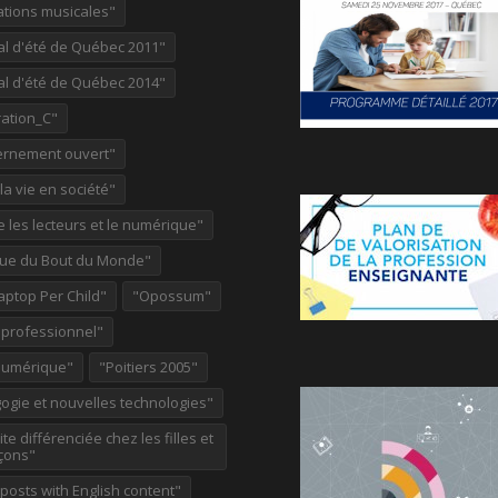
ations musicales"
al d'été de Québec 2011"
al d'été de Québec 2014"
ation_C"
rnement ouvert"
 la vie en société"
re les lecteurs et le numérique"
ue du Bout du Monde"
aptop Per Child"
"Opossum"
 professionnel"
Numérique"
"Poitiers 2005"
ogie et nouvelles technologies"
te différenciée chez les filles et
çons"
osts with English content"