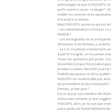
technologies et que si l’AQUOPS n’e
profs soient si seuls; <a target="_b
réalité, les services et la représen
le travail à ce niveau.
Mais l’AQUOPS, qu’est-ce qui est arr
– Les administrateurs n’ont pas vu
Fédéral
?
– Les enseignants ne se sont jamais
d’hommes et de femmes si ardents a
– Le C.A. n’a jamais vraiment pris 
à part le Congrès, on n’a jamais vra
Toute ces questions (les poser, c’e
l’essentiel est que l’Association p
le milieu scolaire. Elle DOIT jouer l
l’intérêt des jeunes et de la qualit
l’AQUOPS ne soutient-elle pas aussi
qui promettent au plus haut point ?
Demain, je fais quoi ?
Est-ce que je suis membre de l’AQUOP
à tous mes contacts, je leur suggèr
l’AQUOPS, alors, je ne suis pas vraim
parce qu’ils ont formé tellement d