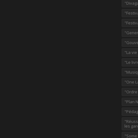
"Divag
"Festiv
"Festiv
"Gener
"Gouve
"La vie
"Le liv
"Musiq
"One L
"Ordre
"Plan 
"Pédag
"Réussi
les gar
"Some p