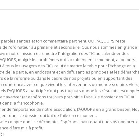
 paroles senties et ton commentaire pertinent. Oui, l’AQUOPS reste
urs de l’ordinateur au primaire et secondaire. Oui, nous sommes en grande
vre notre mission et remettre l’intégration des TIC au calendrier des
’AQUOPS, malgré les problèmes qui l’accablent en ce moment, a toujours
à tous les usagers des TIC), celui de mettre la table pour l’échange et la
re de la partie, en endossant et en diffusant les principes et les démarch
 de la réforme ou dans le cadre de nos projets ou en supportant des
n cohérence avec ce que vivent les intervenants du monde scolaire. Alors
ls l’AQUOPS a participé n’ont pas toujours donné les résultats escompté
t avancer (et espérons toujours pouvoir le faire !) le dossier des TIC au
t dans la francophonie.
er de l’importance de notre association, l’AQUOPS en a grand besoin. No
ur dans ce dossier qui bat de l’aile en ce moment.
sme compte dans ce décompte ! Espérons maintenant que vos nombreux
ce d’être mis à profit.
t !