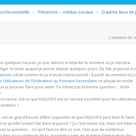
 professionnelle
Présences – médias sociaux
D’autres lieux de
L'aventure de c
puis quelques heures, je suis dehors à retarder le moment où je viendrai
diger ce texte auquel je pense depuis quelques jours. De fait, je pense à c
ançois
s’était commis et ça m’avait impressionné ! À partir du moment où j’
s Utilisateurs de l’Ordinateur au Primaire-Secondaire
se plaçait en mode
ue je pouvais faire pour aider. Ce n’était pas la bonne question… Voilà
!
est venue. Est-ce que l’AQUOPS est un service essentiel pour les utilisateu
econdaire ?
rs ont un grand besoin d’être supportés et que l’AQUOPS peut bien le faire;
t-ce qu’elle l’a bien fait dans le passé ? Ça c’est moins sûr, mais son bilan 
pas la question… Ce qu’il faut se dire ce soir, c’est que de nombreux
utien pour continuer leurs apprentissages en matière d’intégration des