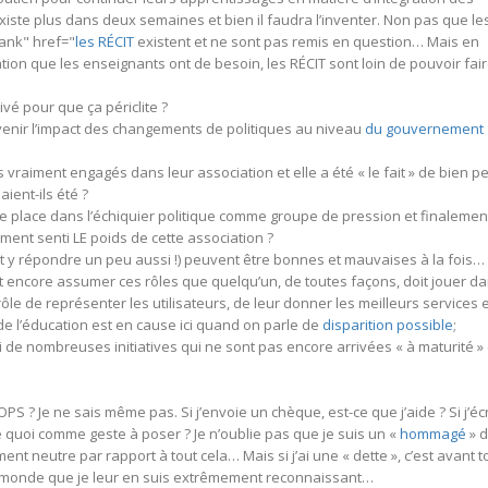
xiste plus dans deux semaines et bien il faudra l’inventer. Non pas que le
lank" href="
les RÉCIT
existent et ne sont pas remis en question… Mais en
tation que les enseignants ont de besoin, les RÉCIT sont loin de pouvoir fai
ivé pour que ça périclite ?
 venir l’impact des changements de politiques au niveau
du gouvernement
 vraiment engagés dans leur association et elle a été « le fait » de bien p
ient-ils été ?
une place dans l’échiquier politique comme groupe de pression et finalemen
iment senti LE poids de cette association ?
st y répondre un peu aussi !) peuvent être bonnes et mauvaises à la fois…
eut encore assumer ces rôles que quelqu’un, de toutes façons, doit jouer d
e rôle de représenter les utilisateurs, de leur donner les meilleurs services 
é de l’éducation est en cause ici quand on parle de
disparition possible
;
 de nombreuses initiatives qui ne sont pas encore arrivées « à maturité » 
S ? Je ne sais même pas. Si j’envoie un chèque, est-ce que j’aide ? Si j’éc
e quoi comme geste à poser ? Je n’oublie pas que je suis un «
hommagé
» 
ent neutre par rapport à tout cela… Mais si j’ai une « dette », c’est avant t
e monde que je leur en suis extrêmement reconnaissant…