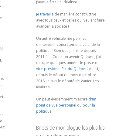
J'avoue être un idéaliste.
s
Je travaille
de manière constructive
re
avec tous ceux et celles qui veulent faire
avancer la société !
Un autre véhicule me permet
d'intervenir concrètement, celui de la
eu
politique. Bien que je milite depuis
2011 à la Coalition avenir Québec, j'ai
t,
occupé quelques années le poste de
vice-président Est-du-Québec
. Aussi,
depuis le début du mois d'octobre
ans
2018, je suis le député de Vanier-Les
et
Rivières.
et
On peut évidemment m'écrire
d'un
point de vue personnel
ou
pour la
politique
.
ris
de
out
Billets de mon blogue les plus lus