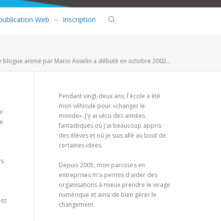
 publication Web
Inscription
e blogue animé par Mario Asselin a débuté en octobre 2002...
Pendant vingt-deux ans, l'école a été
mon véhicule pour «changer le
e
monde». J'y ai vécu des années
ai
fantastiques où j'ai beaucoup appris
des élèves et où je suis allé au bout de
certaines idées.
rs
Depuis 2005, mon parcours en
entreprises m'a permis d'aider des
organisations à mieux prendre le virage
numérique et ainsi de bien gérer le
est
changement.