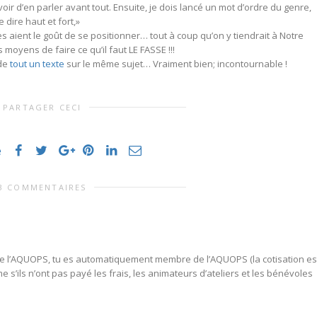
devoir d’en parler avant tout. Ensuite, je dois lancé un mot d’ordre du genre,
e dire haut et fort,»
s aient le goût de se positionner… tout à coup qu’on y tiendrait à Notre
moyens de faire ce qu’il faut LE FASSE !!!
 de
tout un texte
sur le même sujet… Vraiment bien; incontournable !
PARTAGER CECI
e
3 COMMENTAIRES
 de l’AQUOPS, tu es automatiquement membre de l’AQUOPS (la cotisation es
 s’ils n’ont pas payé les frais, les animateurs d’ateliers et les bénévoles