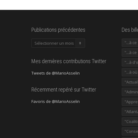
Publications précédentes
Des bil
Publications
"...à c
précédentes
"...à ce
Mes dernières contributions Twitter
"...à d'
"...à o
Tweets de @MarioAsselin
"Actual
Récemment repéré sur Twitter
"Admini
Favoris de @MarioAsselin
"Appre
"Atlant
"Coalit
"Consei